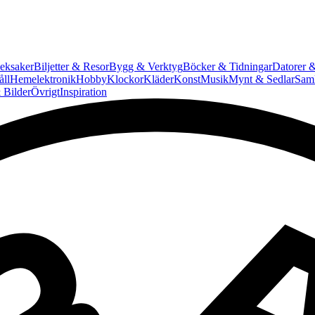
eksaker
Biljetter & Resor
Bygg & Verktyg
Böcker & Tidningar
Datorer &
ll
Hemelektronik
Hobby
Klockor
Kläder
Konst
Musik
Mynt & Sedlar
Saml
 Bilder
Övrigt
Inspiration