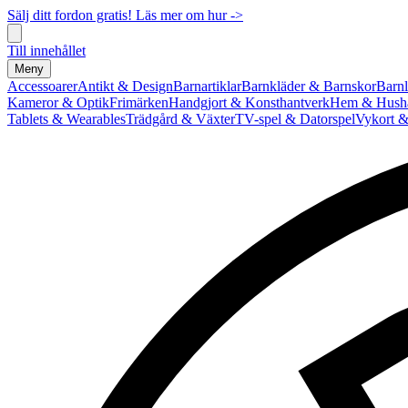
Sälj ditt fordon gratis! Läs mer om hur ->
Till innehållet
Meny
Accessoarer
Antikt & Design
Barnartiklar
Barnkläder & Barnskor
Barnl
Kameror & Optik
Frimärken
Handgjort & Konsthantverk
Hem & Hushå
Tablets & Wearables
Trädgård & Växter
TV-spel & Datorspel
Vykort &