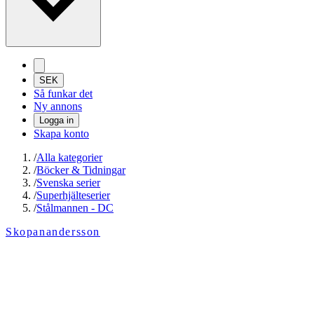
SEK
Så funkar det
Ny annons
Logga in
Skapa konto
/
Alla kategorier
/
Böcker & Tidningar
/
Svenska serier
/
Superhjälteserier
/
Stålmannen - DC
Skopanandersson