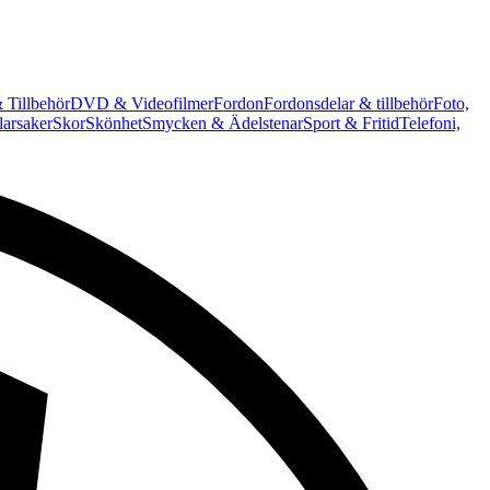
 Tillbehör
DVD & Videofilmer
Fordon
Fordonsdelar & tillbehör
Foto,
arsaker
Skor
Skönhet
Smycken & Ädelstenar
Sport & Fritid
Telefoni,