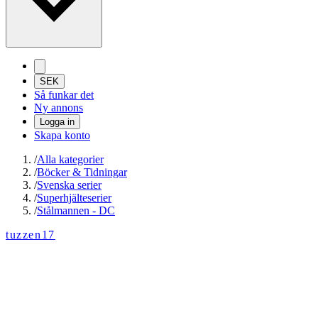
SEK
Så funkar det
Ny annons
Logga in
Skapa konto
/
Alla kategorier
/
Böcker & Tidningar
/
Svenska serier
/
Superhjälteserier
/
Stålmannen - DC
tuzzen17