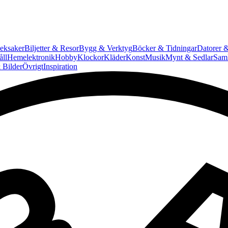
eksaker
Biljetter & Resor
Bygg & Verktyg
Böcker & Tidningar
Datorer &
ll
Hemelektronik
Hobby
Klockor
Kläder
Konst
Musik
Mynt & Sedlar
Saml
 Bilder
Övrigt
Inspiration