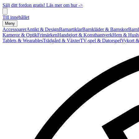
Sälj ditt fordon gratis! Läs mer om hur ->
Till innehållet
Meny
Accessoarer
Antikt & Design
Barnartiklar
Barnkläder & Barnskor
Barnl
Kameror & Optik
Frimärken
Handgjort & Konsthantverk
Hem & Hushå
Tablets & Wearables
Trädgård & Växter
TV-spel & Datorspel
Vykort &