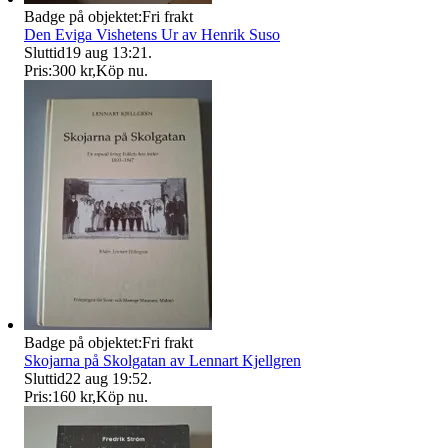
Badge på objektet:
Fri frakt
Den Eviga Vishetens Ur av Henrik Suso
Sluttid
19 aug 13:21
.
Pris:
300 kr
,
Köp nu
.
Badge på objektet:
Fri frakt
Skojarna på Skolgatan av Lennart Kjellgren
Sluttid
22 aug 19:52
.
Pris:
160 kr
,
Köp nu
.