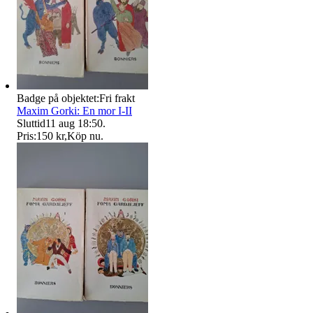
Badge på objektet:
Fri frakt
Maxim Gorki: En mor I-II
Sluttid
11 aug 18:50
.
Pris:
150 kr
,
Köp nu
.