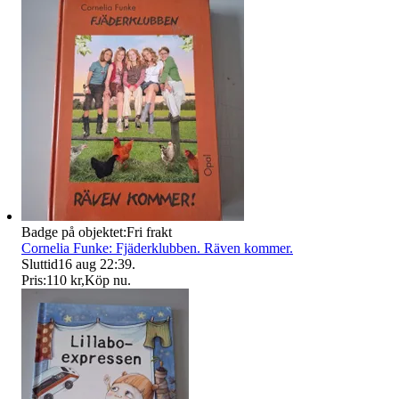
Badge på objektet:
Fri frakt
Cornelia Funke: Fjäderklubben. Räven kommer.
Sluttid
16 aug 22:39
.
Pris:
110 kr
,
Köp nu
.