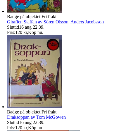
Badge på objektet:
Fri frakt
Giraffen Staffan av Sören Olsson, Anders Jacobsson
Sluttid
16 aug 22:39
.
Pris:
120 kr
,
Köp nu
.
Badge på objektet:
Fri frakt
Draksoppan av Tom McGowen
Sluttid
16 aug 22:39
.
Pris:
120 kr
,
Köp nu
.