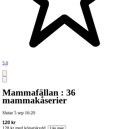
5.0
Mammafällan : 36
mammakåserier
Slutar
5 sep 16:20
120 kr
128 kr med köparskydd.
Läs mer