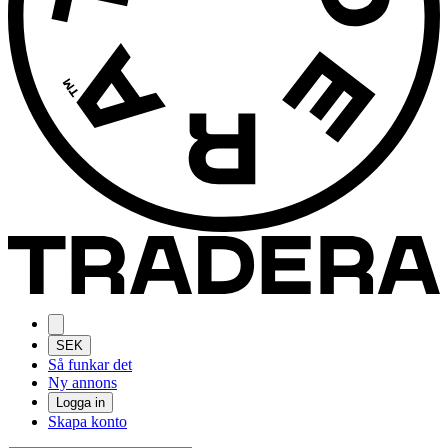
SEK
Så funkar det
Ny annons
Logga in
Skapa konto