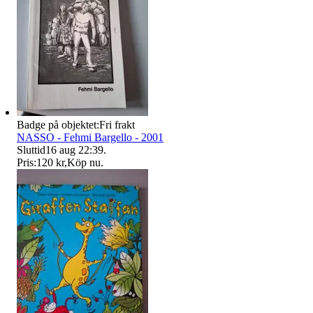
Badge på objektet:
Fri frakt
NASSO - Fehmi Bargello - 2001
Sluttid
16 aug 22:39
.
Pris:
120 kr
,
Köp nu
.