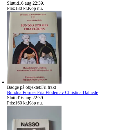
Sluttid
16 aug 22:39
.
Pris:
180 kr
,
Köp nu
.
Badge på objektet:
Fri frakt
Bundna Former Fria Flöden av Christina Dalhede
Sluttid
16 aug 22:39
.
Pris:
160 kr
,
Köp nu
.