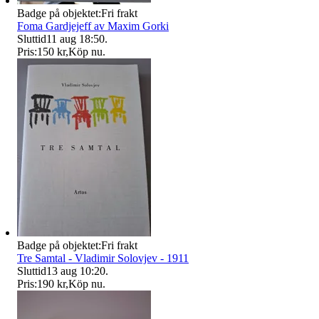
Badge på objektet:
Fri frakt
Foma Gardjejeff av Maxim Gorki
Sluttid
11 aug 18:50
.
Pris:
150 kr
,
Köp nu
.
Badge på objektet:
Fri frakt
Tre Samtal - Vladimir Solovjev - 1911
Sluttid
13 aug 10:20
.
Pris:
190 kr
,
Köp nu
.