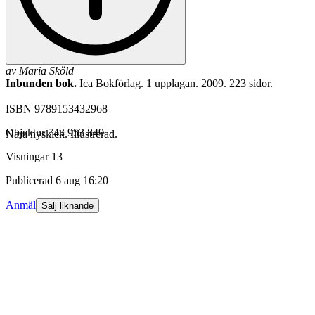
av
Maria Sköld
Inbunden bok.
Ica Bokförlag. 1 upplagan. 2009. 223 sidor.
ISBN 9789153432968
Objektnr
743 953 849
Nära nyskick. Illustrerad.
Visningar
13
Publicerad
6 aug 16:20
Anmäl
Sälj liknande