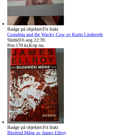
Badge på objektet:
Fri frakt
Grandma and the Wacky Cow av Karin Linderoth
Sluttid
16 aug 22:39
.
Pris:
170 kr
,
Köp nu
.
Badge på objektet:
Fri frakt
Blodröd Måne av James Ellroy