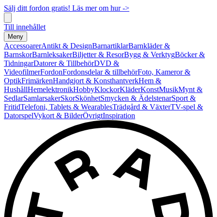
Sälj ditt fordon gratis! Läs mer om hur ->
Till innehållet
Meny
Accessoarer
Antikt & Design
Barnartiklar
Barnkläder &
Barnskor
Barnleksaker
Biljetter & Resor
Bygg & Verktyg
Böcker &
Tidningar
Datorer & Tillbehör
DVD &
Videofilmer
Fordon
Fordonsdelar & tillbehör
Foto, Kameror &
Optik
Frimärken
Handgjort & Konsthantverk
Hem &
Hushåll
Hemelektronik
Hobby
Klockor
Kläder
Konst
Musik
Mynt &
Sedlar
Samlarsaker
Skor
Skönhet
Smycken & Ädelstenar
Sport &
Fritid
Telefoni, Tablets & Wearables
Trädgård & Växter
TV-spel &
Datorspel
Vykort & Bilder
Övrigt
Inspiration