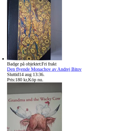
Badge på objektet:
Fri frakt
Den flyende Monachov av Andrej Bitov
Sluttid
14 aug 13:36
.
Pris:
180 kr
,
Köp nu
.