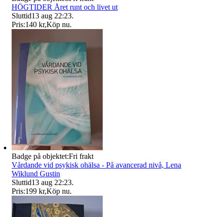
HÖGTIDER Året runt och livet ut
Sluttid
13 aug 22:23
.
Pris:
140 kr
,
Köp nu
.
Badge på objektet:
Fri frakt
Vårdande vid psykisk ohälsa - På avancerad nivå, Lena
Wiklund Gustin
Sluttid
13 aug 22:23
.
Pris:
199 kr
,
Köp nu
.