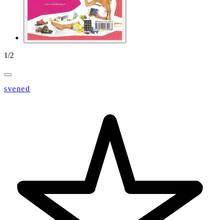
1
/
2
svened