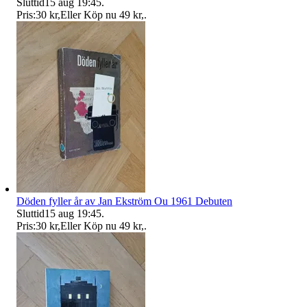
Sluttid
15 aug 19:45
.
Pris:
30 kr
,
Eller Köp nu
49 kr
,
.
Döden fyller år av Jan Ekström Ou 1961 Debuten
Sluttid
15 aug 19:45
.
Pris:
30 kr
,
Eller Köp nu
49 kr
,
.