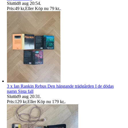
Sluttid
8 aug 20:54
.
Pris:
49 kr
,
Eller Köp nu
79 kr
,
.
3 x Ian Rankin Rebus Den hängande trädgården I de dödas
namn Sista fall
Sluttid
9 aug 20:31
.
Pris:
129 kr
,
Eller Köp nu
179 kr
,
.