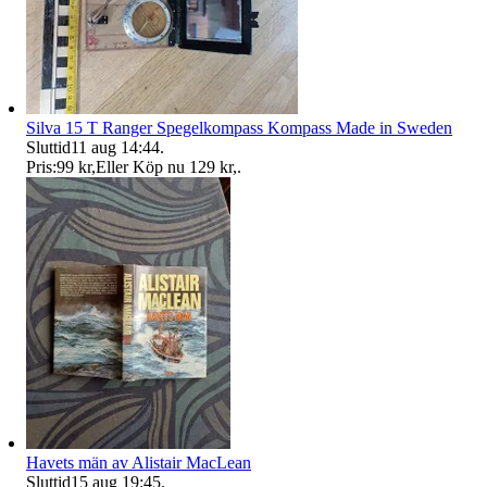
Silva 15 T Ranger Spegelkompass Kompass Made in Sweden
Sluttid
11 aug 14:44
.
Pris:
99 kr
,
Eller Köp nu
129 kr
,
.
Havets män av Alistair MacLean
Sluttid
15 aug 19:45
.