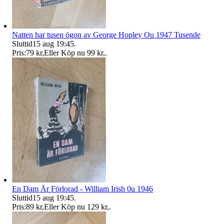
Natten har tusen ögon av George Hopley Ou 1947 Tusende
Sluttid
15 aug 19:45
.
Pris:
79 kr
,
Eller Köp nu
99 kr
,
.
En Dam Är Förlorad - William Irish 0u 1946
Sluttid
15 aug 19:45
.
Pris:
89 kr
,
Eller Köp nu
129 kr
,
.