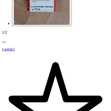
1
/
2
vamlet