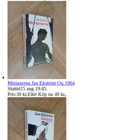
Morianerna Jan Ekström Ou 1964
Sluttid
15 aug 19:45
.
Pris:
30 kr
,
Eller Köp nu
49 kr
,
.