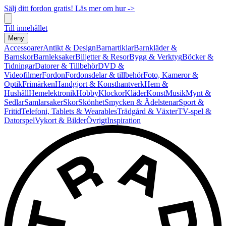
Sälj ditt fordon gratis! Läs mer om hur ->
Till innehållet
Meny
Accessoarer
Antikt & Design
Barnartiklar
Barnkläder &
Barnskor
Barnleksaker
Biljetter & Resor
Bygg & Verktyg
Böcker &
Tidningar
Datorer & Tillbehör
DVD &
Videofilmer
Fordon
Fordonsdelar & tillbehör
Foto, Kameror &
Optik
Frimärken
Handgjort & Konsthantverk
Hem &
Hushåll
Hemelektronik
Hobby
Klockor
Kläder
Konst
Musik
Mynt &
Sedlar
Samlarsaker
Skor
Skönhet
Smycken & Ädelstenar
Sport &
Fritid
Telefoni, Tablets & Wearables
Trädgård & Växter
TV-spel &
Datorspel
Vykort & Bilder
Övrigt
Inspiration