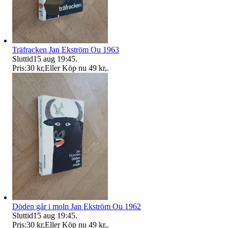
Träfracken Jan Ekström Ou 1963
Sluttid
15 aug 19:45
.
Pris:
30 kr
,
Eller Köp nu
49 kr
,
.
Döden går i moln Jan Ekström Ou 1962
Sluttid
15 aug 19:45
.
Pris:
30 kr
,
Eller Köp nu
49 kr
,
.