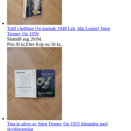
Träff i helfigur Ou tusende 1948 Lek, lilla Louise! Stieg
Trenter, Ou 1950
Sluttid
8 aug 20:04
.
Pris:
30 kr
,
Eller Köp nu
50 kr
,
.
Tiga är silver av Stieg Trenter, Ou 1955 Inbunden med
skyddsomslag