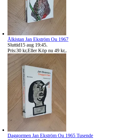
Ålkistan Jan Ekström Ou 1967
Sluttid
15 aug 19:45
.
Pris:
30 kr
,
Eller Köp nu
49 kr
,
.
Daggormen Jan Ekström Ou 1965 Tusende