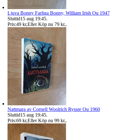
Ljuva Bonny Farliga Bonny, William Irish Ou 1947
Sluttid
15 aug 19:45
.
Pris:
49 kr
,
Eller Köp nu
79 kr
,
.
Nattmara av Cornell Woolrich Ryssre Ou 1960
Sluttid
15 aug 19:45
.
Pris:
69 kr
,
Eller Köp nu
99 kr
,
.