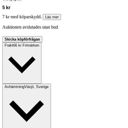
5 kr
7 kr med köparskydd.
Läs mer
Auktionen avslutades utan bud
Skicka köpförfrågan
Frakt
66 kr Frimärken
Avhämtning
Växjö, Sverige