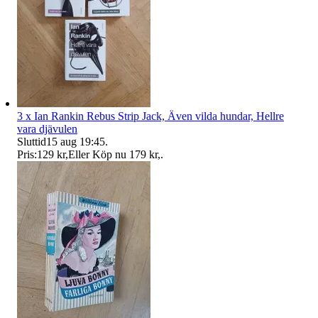
3 x Ian Rankin Rebus Strip Jack, Även vilda hundar, Hellre
vara djävulen
Sluttid
15 aug 19:45
.
Pris:
129 kr
,
Eller Köp nu
179 kr
,
.