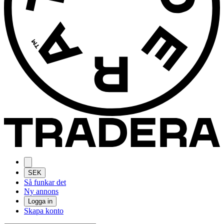
SEK
Så funkar det
Ny annons
Logga in
Skapa konto