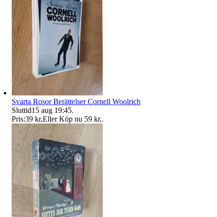
Svarta Rosor Berättelser Cornell Woolrich
Sluttid
15 aug 19:45
.
Pris:
39 kr
,
Eller Köp nu
59 kr
,
.