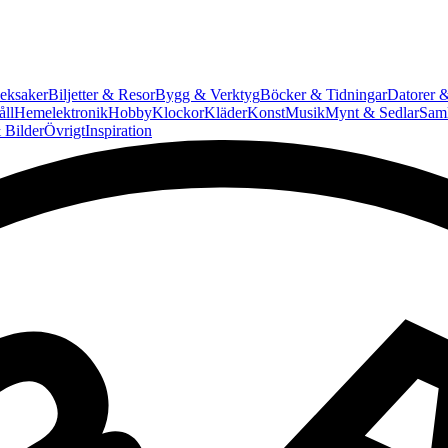
eksaker
Biljetter & Resor
Bygg & Verktyg
Böcker & Tidningar
Datorer &
ll
Hemelektronik
Hobby
Klockor
Kläder
Konst
Musik
Mynt & Sedlar
Saml
 Bilder
Övrigt
Inspiration