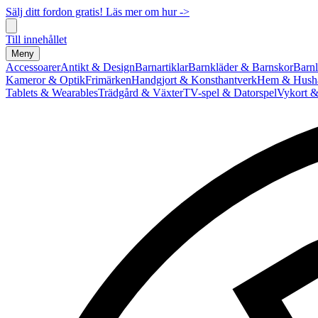
Sälj ditt fordon gratis! Läs mer om hur ->
Till innehållet
Meny
Accessoarer
Antikt & Design
Barnartiklar
Barnkläder & Barnskor
Barnl
Kameror & Optik
Frimärken
Handgjort & Konsthantverk
Hem & Hushå
Tablets & Wearables
Trädgård & Växter
TV-spel & Datorspel
Vykort &