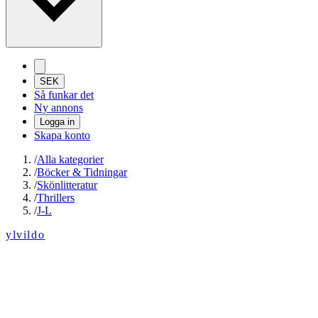
SEK
Så funkar det
Ny annons
Logga in
Skapa konto
/
Alla kategorier
/
Böcker & Tidningar
/
Skönlitteratur
/
Thrillers
/
J-L
ylvildo