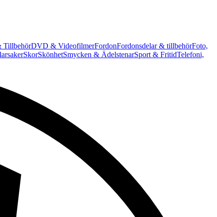
 Tillbehör
DVD & Videofilmer
Fordon
Fordonsdelar & tillbehör
Foto,
arsaker
Skor
Skönhet
Smycken & Ädelstenar
Sport & Fritid
Telefoni,