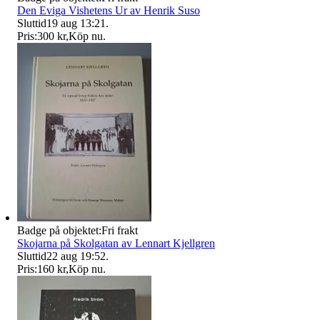
Den Eviga Vishetens Ur av Henrik Suso
Sluttid
19 aug 13:21
.
Pris:
300 kr
,
Köp nu
.
Badge på objektet:
Fri frakt
Skojarna på Skolgatan av Lennart Kjellgren
Sluttid
22 aug 19:52
.
Pris:
160 kr
,
Köp nu
.