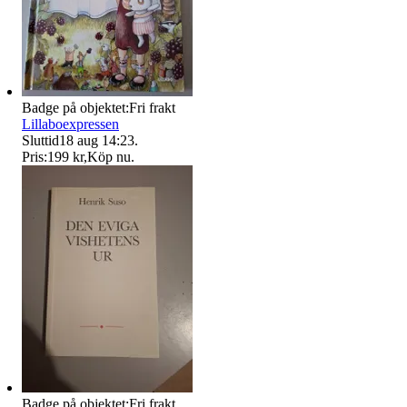
Badge på objektet:
Fri frakt
Lillaboexpressen
Sluttid
18 aug 14:23
.
Pris:
199 kr
,
Köp nu
.
Badge på objektet:
Fri frakt