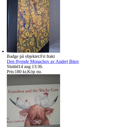
Badge på objektet:
Fri frakt
Den flyende Monachov av Andrej Bitov
Sluttid
14 aug 13:36
.
Pris:
180 kr
,
Köp nu
.