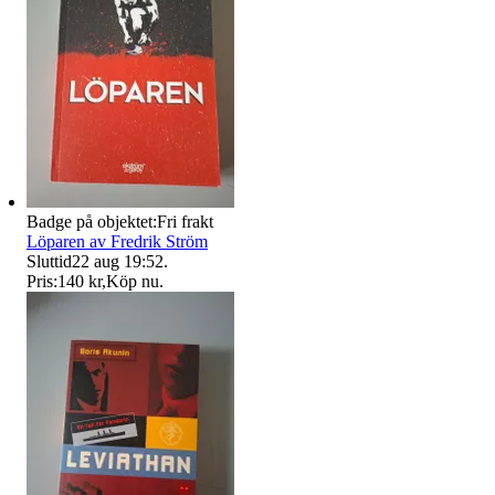
Badge på objektet:
Fri frakt
Löparen av Fredrik Ström
Sluttid
22 aug 19:52
.
Pris:
140 kr
,
Köp nu
.