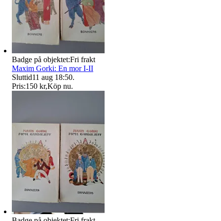
Badge på objektet:
Fri frakt
Maxim Gorki: En mor I-II
Sluttid
11 aug 18:50
.
Pris:
150 kr
,
Köp nu
.
Badge på objektet:
Fri frakt