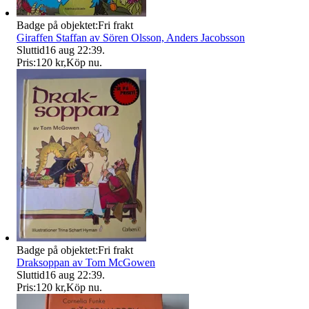
Badge på objektet:
Fri frakt
Giraffen Staffan av Sören Olsson, Anders Jacobsson
Sluttid
16 aug 22:39
.
Pris:
120 kr
,
Köp nu
.
Badge på objektet:
Fri frakt
Draksoppan av Tom McGowen
Sluttid
16 aug 22:39
.
Pris:
120 kr
,
Köp nu
.