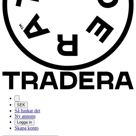
SEK
Så funkar det
Ny annons
Logga in
Skapa konto