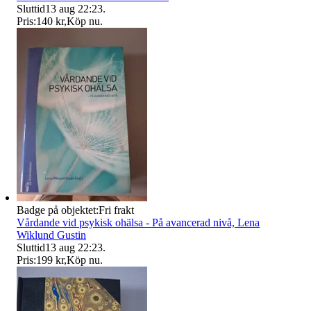
Sluttid
13 aug 22:23
.
Pris:
140 kr
,
Köp nu
.
Badge på objektet:
Fri frakt
Vårdande vid psykisk ohälsa - På avancerad nivå, Lena
Wiklund Gustin
Sluttid
13 aug 22:23
.
Pris:
199 kr
,
Köp nu
.