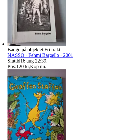
Badge på objektet:
Fri frakt
NASSO - Fehmi Bargello - 2001
Sluttid
16 aug 22:39
.
Pris:
120 kr
,
Köp nu
.