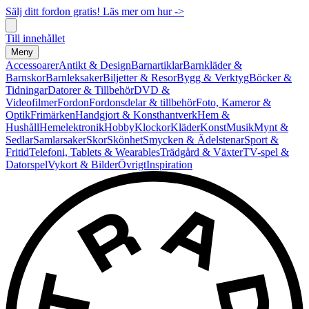
Sälj ditt fordon gratis! Läs mer om hur ->
Till innehållet
Meny
Accessoarer
Antikt & Design
Barnartiklar
Barnkläder &
Barnskor
Barnleksaker
Biljetter & Resor
Bygg & Verktyg
Böcker &
Tidningar
Datorer & Tillbehör
DVD &
Videofilmer
Fordon
Fordonsdelar & tillbehör
Foto, Kameror &
Optik
Frimärken
Handgjort & Konsthantverk
Hem &
Hushåll
Hemelektronik
Hobby
Klockor
Kläder
Konst
Musik
Mynt &
Sedlar
Samlarsaker
Skor
Skönhet
Smycken & Ädelstenar
Sport &
Fritid
Telefoni, Tablets & Wearables
Trädgård & Växter
TV-spel &
Datorspel
Vykort & Bilder
Övrigt
Inspiration