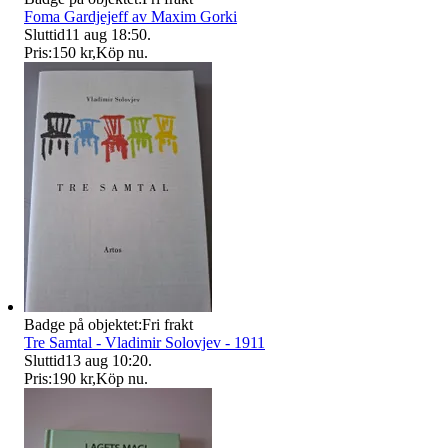
Foma Gardjejeff av Maxim Gorki
Sluttid
11 aug 18:50
.
Pris:
150 kr
,
Köp nu
.
Badge på objektet:
Fri frakt
Tre Samtal - Vladimir Solovjev - 1911
Sluttid
13 aug 10:20
.
Pris:
190 kr
,
Köp nu
.