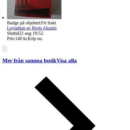
Badge på objektet:
Fri frakt
Leviathan av Boris Akunin
Sluttid
22 aug 19:52
.
Pris:
140 kr
,
Köp nu
.
Mer från samma butik
Visa alla