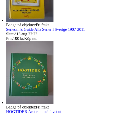
Badge på objektet:
Fri frakt
Seriesam's Guide Alla Serier I Sverige 1907-2011
Sluttid
13 aug 22:23
.
Pris:
190 kr
,
Köp nu
.
Badge på objektet:
Fri frakt
HÖGTIDER Året runt och livet ut