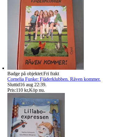
Badge på objektet:
Fri frakt
Cornelia Funke: Fjäderklubben. Räven kommer.
Sluttid
16 aug 22:39
.
Pris:
110 kr
,
Köp nu
.