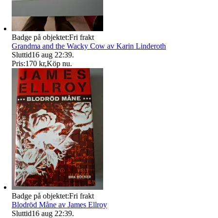
Badge på objektet:
Fri frakt
Grandma and the Wacky Cow av Karin Linderoth
Sluttid
16 aug 22:39
.
Pris:
170 kr
,
Köp nu
.
Badge på objektet:
Fri frakt
Blodröd Måne av James Ellroy
Sluttid
16 aug 22:39
.