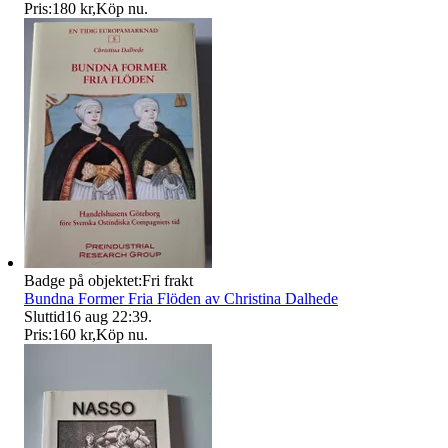
Pris:
180 kr
,
Köp nu
.
Badge på objektet:
Fri frakt
Bundna Former Fria Flöden av Christina Dalhede
Sluttid
16 aug 22:39
.
Pris:
160 kr
,
Köp nu
.