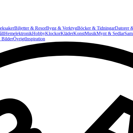
eksaker
Biljetter & Resor
Bygg & Verktyg
Böcker & Tidningar
Datorer &
ll
Hemelektronik
Hobby
Klockor
Kläder
Konst
Musik
Mynt & Sedlar
Saml
 Bilder
Övrigt
Inspiration