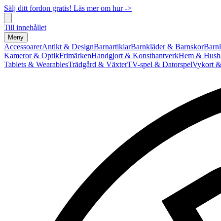
Sälj ditt fordon gratis! Läs mer om hur ->
Till innehållet
Meny
Accessoarer
Antikt & Design
Barnartiklar
Barnkläder & Barnskor
Barnl
Kameror & Optik
Frimärken
Handgjort & Konsthantverk
Hem & Hushå
Tablets & Wearables
Trädgård & Växter
TV-spel & Datorspel
Vykort &