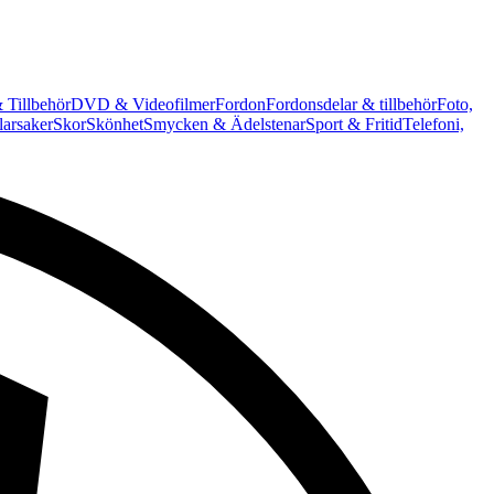
 Tillbehör
DVD & Videofilmer
Fordon
Fordonsdelar & tillbehör
Foto,
arsaker
Skor
Skönhet
Smycken & Ädelstenar
Sport & Fritid
Telefoni,