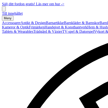
Sälj ditt fordon gratis! Läs mer om hur ->
Till innehållet
Meny
Accessoarer
Antikt & Design
Barnartiklar
Barnkläder & Barnskor
Barnl
Kameror & Optik
Frimärken
Handgjort & Konsthantverk
Hem & Hushå
Tablets & Wearables
Trädgård & Växter
TV-spel & Datorspel
Vykort &