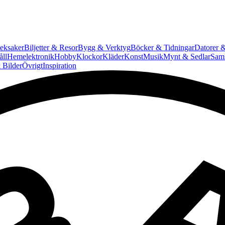
eksaker
Biljetter & Resor
Bygg & Verktyg
Böcker & Tidningar
Datorer &
ll
Hemelektronik
Hobby
Klockor
Kläder
Konst
Musik
Mynt & Sedlar
Saml
 Bilder
Övrigt
Inspiration