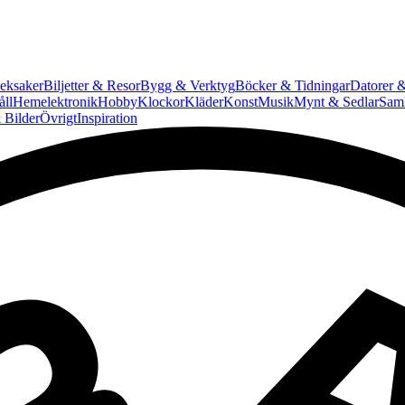
eksaker
Biljetter & Resor
Bygg & Verktyg
Böcker & Tidningar
Datorer &
ll
Hemelektronik
Hobby
Klockor
Kläder
Konst
Musik
Mynt & Sedlar
Saml
 Bilder
Övrigt
Inspiration