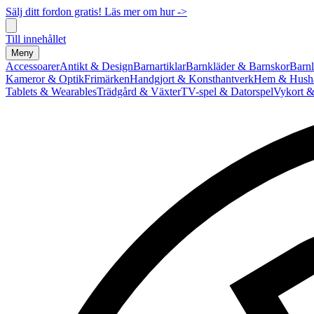
Sälj ditt fordon gratis! Läs mer om hur ->
Till innehållet
Meny
Accessoarer
Antikt & Design
Barnartiklar
Barnkläder & Barnskor
Barnl
Kameror & Optik
Frimärken
Handgjort & Konsthantverk
Hem & Hushå
Tablets & Wearables
Trädgård & Växter
TV-spel & Datorspel
Vykort &