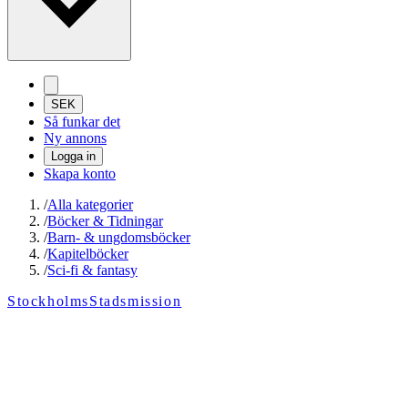
SEK
Så funkar det
Ny annons
Logga in
Skapa konto
/
Alla kategorier
/
Böcker & Tidningar
/
Barn- & ungdomsböcker
/
Kapitelböcker
/
Sci-fi & fantasy
StockholmsStadsmission