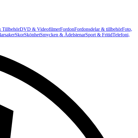
 Tillbehör
DVD & Videofilmer
Fordon
Fordonsdelar & tillbehör
Foto,
arsaker
Skor
Skönhet
Smycken & Ädelstenar
Sport & Fritid
Telefoni,