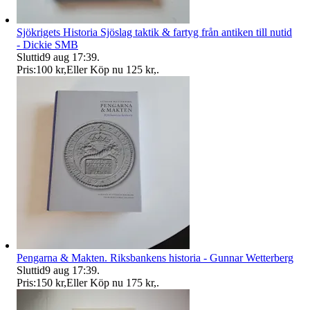
Sjökrigets Historia Sjöslag taktik & fartyg från antiken till nutid
- Dickie SMB
Sluttid
9 aug 17:39
.
Pris:
100 kr
,
Eller Köp nu
125 kr
,
.
Pengarna & Makten. Riksbankens historia - Gunnar Wetterberg
Sluttid
9 aug 17:39
.
Pris:
150 kr
,
Eller Köp nu
175 kr
,
.