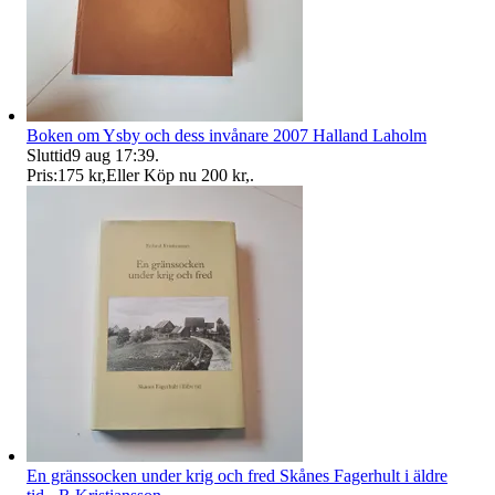
Boken om Ysby och dess invånare 2007 Halland Laholm
Sluttid
9 aug 17:39
.
Pris:
175 kr
,
Eller Köp nu
200 kr
,
.
En gränssocken under krig och fred Skånes Fagerhult i äldre