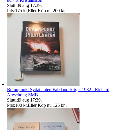
tid - R Kristiansson
Sluttid
9 aug 17:39
.
Pris:
175 kr
,
Eller Köp nu
200 kr
,
.
Brännpunkt Sydatlanten Falklandskriget 1982 - Richard
Areschoug SMB
Sluttid
9 aug 17:39
.
Pris:
100 kr
,
Eller Köp nu
125 kr
,
.