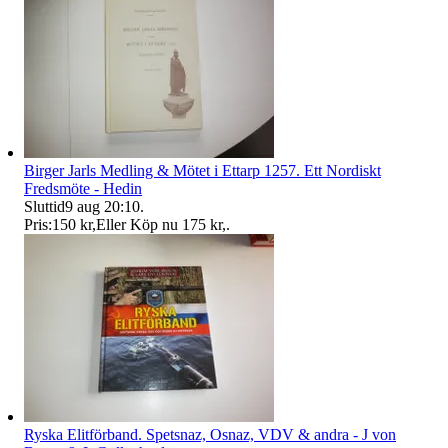
Birger Jarls Medling & Mötet i Ettarp 1257. Ett Nordiskt
Fredsmöte - Hedin
Sluttid
9 aug 20:10
.
Pris:
150 kr
,
Eller Köp nu
175 kr
,
.
Ryska Elitförband. Spetsnaz, Osnaz, VDV & andra - J von