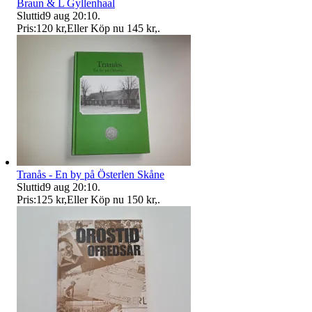
Braun & L Gyllenhaal
Sluttid
9 aug 20:10
.
Pris:
120 kr
,
Eller Köp nu
145 kr
,
.
Tranås - En by på Österlen Skåne
Sluttid
9 aug 20:10
.
Pris:
125 kr
,
Eller Köp nu
150 kr
,
.