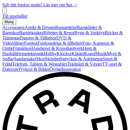
Sälj ditt fordon gratis! Läs mer om hur ->
Till innehållet
Meny
Accessoarer
Antikt & Design
Barnartiklar
Barnkläder &
Barnskor
Barnleksaker
Biljetter & Resor
Bygg & Verktyg
Böcker &
Tidningar
Datorer & Tillbehör
DVD &
Videofilmer
Fordon
Fordonsdelar & tillbehör
Foto, Kameror &
Optik
Frimärken
Handgjort & Konsthantverk
Hem &
Hushåll
Hemelektronik
Hobby
Klockor
Kläder
Konst
Musik
Mynt &
Sedlar
Samlarsaker
Skor
Skönhet
Smycken & Ädelstenar
Sport &
Fritid
Telefoni, Tablets & Wearables
Trädgård & Växter
TV-spel &
Datorspel
Vykort & Bilder
Övrigt
Inspiration