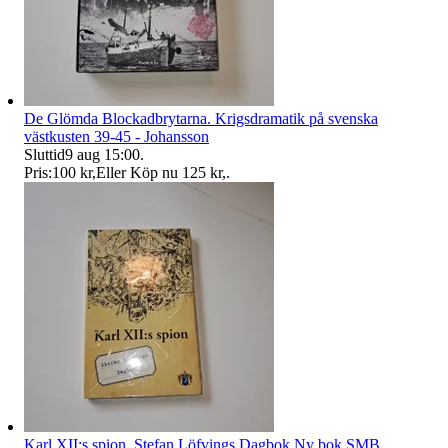
De Glömda Blockadbrytarna. Krigsdramatik på svenska
västkusten 39-45 - Johansson
Sluttid
9 aug 15:00
.
Pris:
100 kr
,
Eller Köp nu
125 kr
,
.
Karl XII:s spion. Stefan Löfvings Dagbok Ny bok SMB