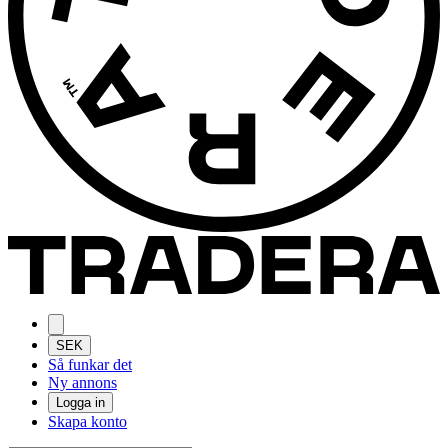
SEK
Så funkar det
Ny annons
Logga in
Skapa konto