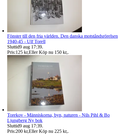
Fönster till den fria världen. Den danska motståndsrörelsen
1940-45 - Ulf Torell
Sluttid
9 aug 17:39
.
Pris:
125 kr
,
Eller Köp nu
150 kr
,
.
Torekov - Människorna, byn, naturen - Nils Pihl & Bo
Ljungberg Ny bok
Sluttid
9 aug 17:39
.
Pris:
200 kr
,
Eller Köp nu
225 kr
,
.