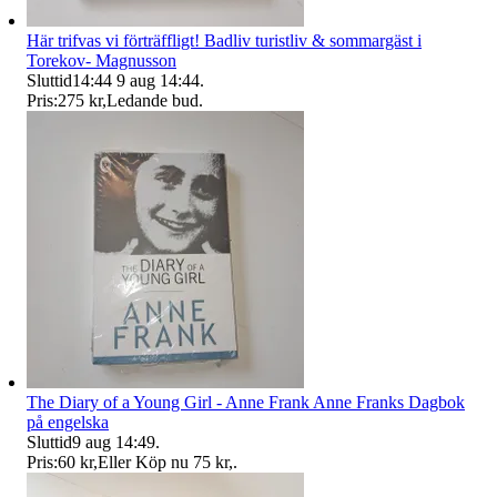
Här trifvas vi förträffligt! Badliv turistliv & sommargäst i
Torekov- Magnusson
Sluttid
14:44
9 aug 14:44
.
Pris:
275 kr
,
Ledande bud
.
The Diary of a Young Girl - Anne Frank Anne Franks Dagbok
på engelska
Sluttid
9 aug 14:49
.
Pris:
60 kr
,
Eller Köp nu
75 kr
,
.