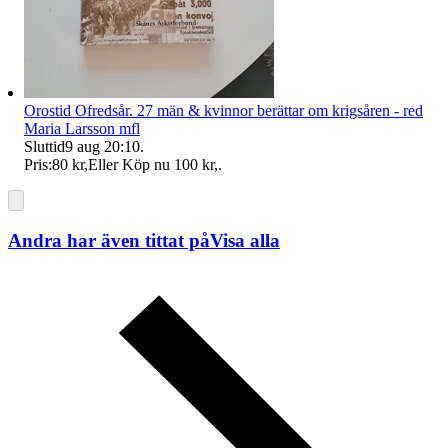
Orostid Ofredsår. 27 män & kvinnor berättar om krigsåren - red
Maria Larsson mfl
Sluttid
9 aug 20:10
.
Pris:
80 kr
,
Eller Köp nu
100 kr
,
.
Andra har även tittat på
Visa alla