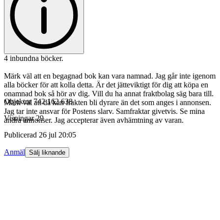
4 inbundna böcker.
Märk väl att en begagnad bok kan vara namnad. Jag går inte igenom
alla böcker för att kolla detta. Är det jätteviktigt för dig att köpa en
onamnad bok så hör av dig. Vill du ha annat fraktbolag säg bara till.
Objektnr
742 162 638
Märk väl att då kan frakten bli dyrare än det som anges i annonsen.
Jag tar inte ansvar för Postens slarv. Samfraktar givetvis. Se mina
Visningar
29
andra annonser. Jag accepterar även avhämtning av varan.
Publicerad
26 jul 20:05
Anmäl
Sälj liknande