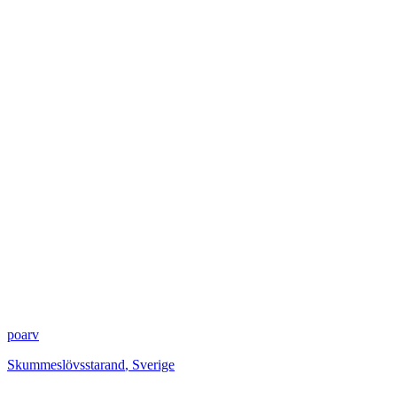
poarv
Skummeslövsstarand
,
Sverige