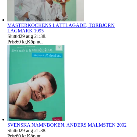
MÄSTERKOCKENS LÄTTLAGADE, TORBJÖRN
LAGMARK 1995
Sluttid
29 aug 21:38
.
Pris:
60 kr
,
Köp nu
.
SVENSKA NAMNBOKEN, ANDERS MALMSTEN 2002
Sluttid
29 aug 21:38
.
Pris:
60 kr
,
Köp nu
.