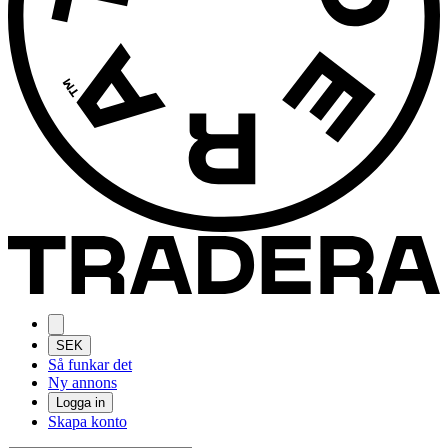
SEK
Så funkar det
Ny annons
Logga in
Skapa konto