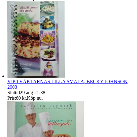
VIKTVÄKTARNAS LILLA SMALA, BECKY JOHNSON
2003
Sluttid
29 aug 21:38
.
Pris:
60 kr
,
Köp nu
.