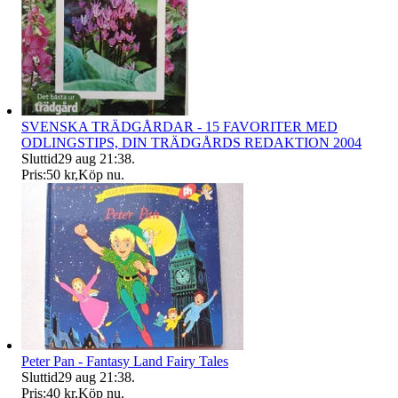
SVENSKA TRÄDGÅRDAR - 15 FAVORITER MED
ODLINGSTIPS, DIN TRÄDGÅRDS REDAKTION 2004
Sluttid
29 aug 21:38
.
Pris:
50 kr
,
Köp nu
.
Peter Pan - Fantasy Land Fairy Tales
Sluttid
29 aug 21:38
.
Pris:
40 kr
,
Köp nu
.