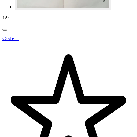
1
/
9
Cedera