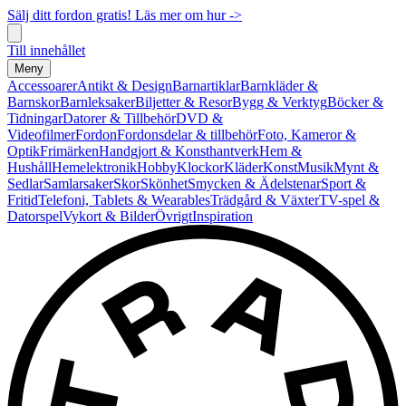
Sälj ditt fordon gratis! Läs mer om hur ->
Till innehållet
Meny
Accessoarer
Antikt & Design
Barnartiklar
Barnkläder &
Barnskor
Barnleksaker
Biljetter & Resor
Bygg & Verktyg
Böcker &
Tidningar
Datorer & Tillbehör
DVD &
Videofilmer
Fordon
Fordonsdelar & tillbehör
Foto, Kameror &
Optik
Frimärken
Handgjort & Konsthantverk
Hem &
Hushåll
Hemelektronik
Hobby
Klockor
Kläder
Konst
Musik
Mynt &
Sedlar
Samlarsaker
Skor
Skönhet
Smycken & Ädelstenar
Sport &
Fritid
Telefoni, Tablets & Wearables
Trädgård & Växter
TV-spel &
Datorspel
Vykort & Bilder
Övrigt
Inspiration