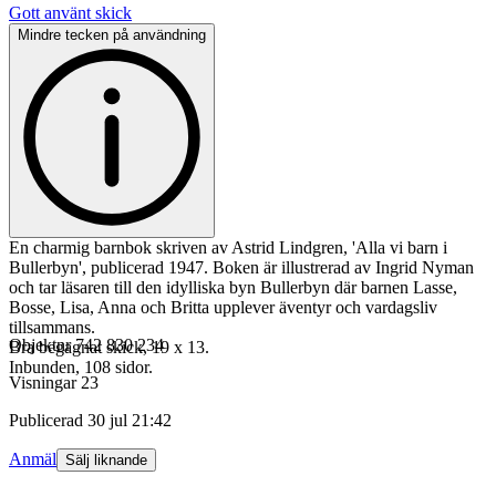
Gott använt skick
Mindre tecken på användning
En charmig barnbok skriven av Astrid Lindgren, 'Alla vi barn i
Bullerbyn', publicerad 1947. Boken är illustrerad av Ingrid Nyman
och tar läsaren till den idylliska byn Bullerbyn där barnen Lasse,
Bosse, Lisa, Anna och Britta upplever äventyr och vardagsliv
tillsammans.
Objektnr
742 830 234
Bra begagnat skick, 19 x 13.
Inbunden, 108 sidor.
Visningar
23
Publicerad
30 jul 21:42
Anmäl
Sälj liknande