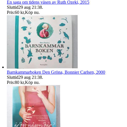
En saga om tidens väsen av Ruth Ozeki, 2015
Sluttid
29 aug 21:38
.
Pris:
60 kr
,
Köp nu
.
Barnkammarboken Den Gröna, Bonnier Carlsen, 2000
Sluttid
29 aug 21:38
.
Pris:
80 kr
,
Köp nu
.