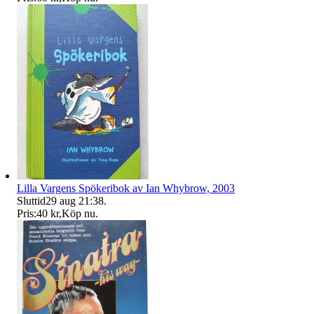
Lilla Vargens Spökeribok av Ian Whybrow, 2003
Sluttid
29 aug 21:38
.
Pris:
40 kr
,
Köp nu
.