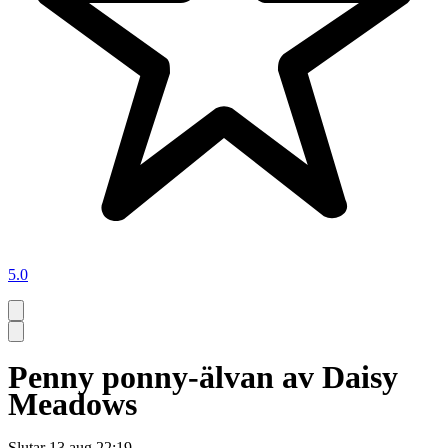
5.0
Penny ponny-älvan av Daisy
Meadows
Slutar
13 aug 22:19