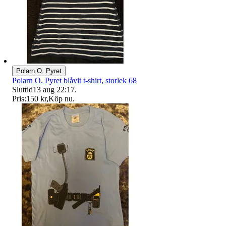
Polarn O. Pyret
Polarn O. Pyret blåvit t-shirt, storlek 68
Sluttid
13 aug 22:17
.
Pris:
150 kr
,
Köp nu
.