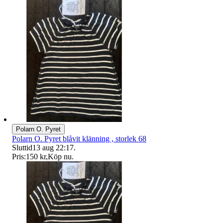
Polarn O. Pyret
Polarn O. Pyret blåvit klänning , storlek 68
Sluttid
13 aug 22:17
.
Pris:
150 kr
,
Köp nu
.