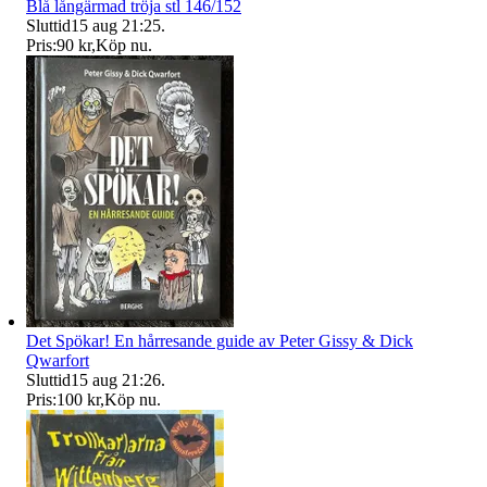
Blå långärmad tröja stl 146/152
Sluttid
15 aug 21:25
.
Pris:
90 kr
,
Köp nu
.
Det Spökar! En hårresande guide av Peter Gissy & Dick
Qwarfort
Sluttid
15 aug 21:26
.
Pris:
100 kr
,
Köp nu
.