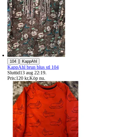
|
104
KappAhl
KappAhl brun blus stl 104
Sluttid
13 aug 22:19
.
Pris:
120 kr
,
Köp nu
.