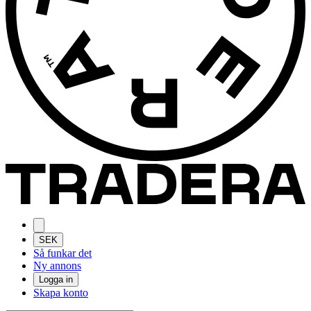
SEK
Så funkar det
Ny annons
Logga in
Skapa konto