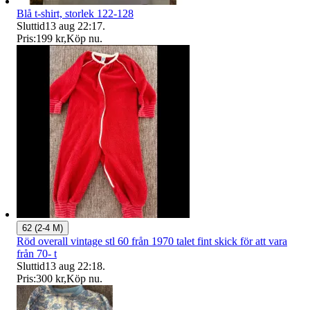
Blå t-shirt, storlek 122-128
Sluttid
13 aug 22:17
.
Pris:
199 kr
,
Köp nu
.
62 (2-4 M)
Röd overall vintage stl 60 från 1970 talet fint skick för att vara
från 70- t
Sluttid
13 aug 22:18
.
Pris:
300 kr
,
Köp nu
.