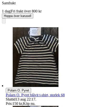
Samfrakt
1 dag
|
Fri frakt över 800 kr
Hoppa över karusell
Polarn O. Pyret
Polarn O. Pyret blåvit t-shirt, storlek 68
Sluttid
13 aug 22:17
.
Pris:
150 kr
,
Köp nu
.