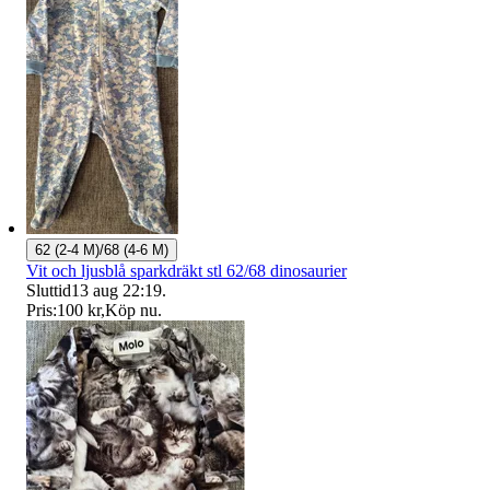
62 (2-4 M)/68 (4-6 M)
Vit och ljusblå sparkdräkt stl 62/68 dinosaurier
Sluttid
13 aug 22:19
.
Pris:
100 kr
,
Köp nu
.