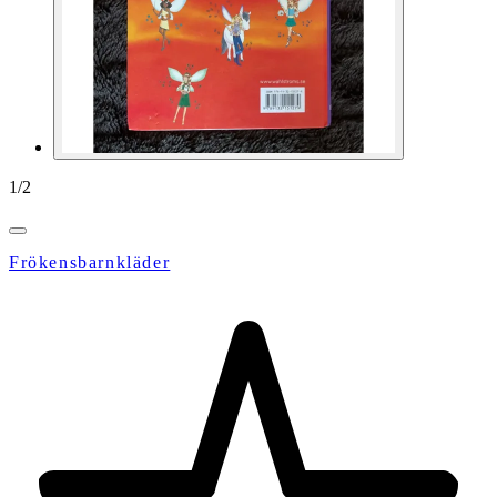
1
/
2
Frökensbarnkläder