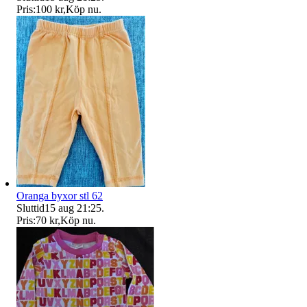
Pris:
100 kr
,
Köp nu
.
Oranga byxor stl 62
Sluttid
15 aug 21:25
.
Pris:
70 kr
,
Köp nu
.