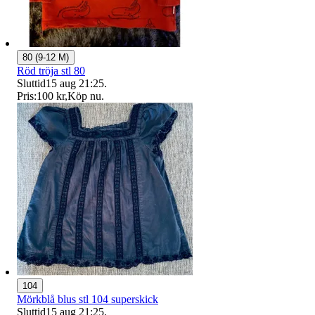
80 (9-12 M)
Röd tröja stl 80
Sluttid
15 aug 21:25
.
Pris:
100 kr
,
Köp nu
.
104
Mörkblå blus stl 104 superskick
Sluttid
15 aug 21:25
.