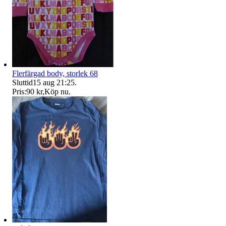
Flerfärgad body, storlek 68
Sluttid
15 aug 21:25
.
Pris:
90 kr
,
Köp nu
.