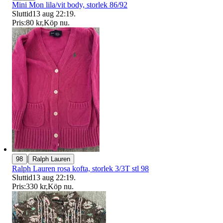
Mini Mon lila/vit body, storlek 86/92
Sluttid
13 aug 22:19
.
Pris:
80 kr
,
Köp nu
.
|
98
Ralph Lauren
Ralph Lauren rosa kofta, storlek 3/3T stl 98
Sluttid
13 aug 22:19
.
Pris:
330 kr
,
Köp nu
.