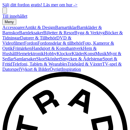
Sälj ditt fordon gratis! Läs mer om hur ->
Till innehållet
Meny
Accessoarer
Antikt & Design
Barnartiklar
Barnkläder &
Barnskor
Barnleksaker
Biljetter & Resor
Bygg & Verktyg
Böcker &
Tidningar
Datorer & Tillbehör
DVD &
Videofilmer
Fordon
Fordonsdelar & tillbehör
Foto, Kameror &
Optik
Frimärken
Handgjort & Konsthantverk
Hem &
Hushåll
Hemelektronik
Hobby
Klockor
Kläder
Konst
Musik
Mynt &
Sedlar
Samlarsaker
Skor
Skönhet
Smycken & Ädelstenar
Sport &
Fritid
Telefoni, Tablets & Wearables
Trädgård & Växter
TV-spel &
Datorspel
Vykort & Bilder
Övrigt
Inspiration