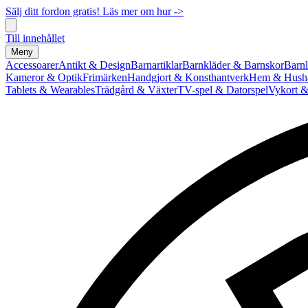
Sälj ditt fordon gratis! Läs mer om hur ->
Till innehållet
Meny
Accessoarer
Antikt & Design
Barnartiklar
Barnkläder & Barnskor
Barnl
Kameror & Optik
Frimärken
Handgjort & Konsthantverk
Hem & Hushå
Tablets & Wearables
Trädgård & Växter
TV-spel & Datorspel
Vykort &