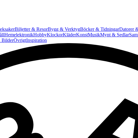
eksaker
Biljetter & Resor
Bygg & Verktyg
Böcker & Tidningar
Datorer &
ll
Hemelektronik
Hobby
Klockor
Kläder
Konst
Musik
Mynt & Sedlar
Saml
 Bilder
Övrigt
Inspiration