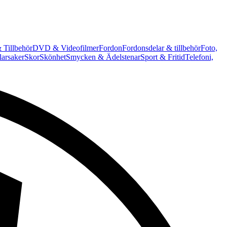
 Tillbehör
DVD & Videofilmer
Fordon
Fordonsdelar & tillbehör
Foto,
arsaker
Skor
Skönhet
Smycken & Ädelstenar
Sport & Fritid
Telefoni,