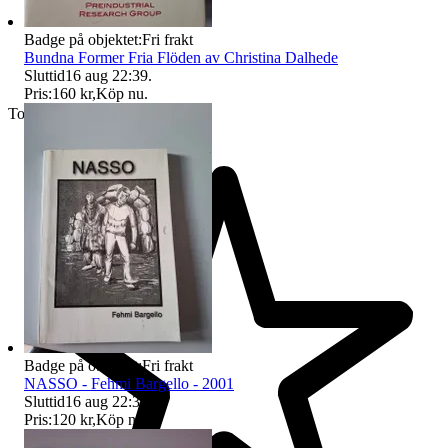
Badge på objektet:
Fri frakt
Bundna Former Fria Flöden av Christina Dalhede
Sluttid
16 aug 22:39
.
Pris:
160 kr
,
Köp nu
.
Toppsäljare
Badge på objektet:
Fri frakt
NASSO - Fehmi Bargello - 2001
Sluttid
16 aug 22:39
.
Pris:
120 kr
,
Köp nu
.