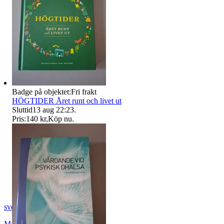
Badge på objektet:
Fri frakt
HÖGTIDER Året runt och livet ut
Sluttid
13 aug 22:23
.
Pris:
140 kr
,
Köp nu
.
svened
Malmö
,
Sverige