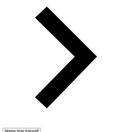
Hoppa över karusell