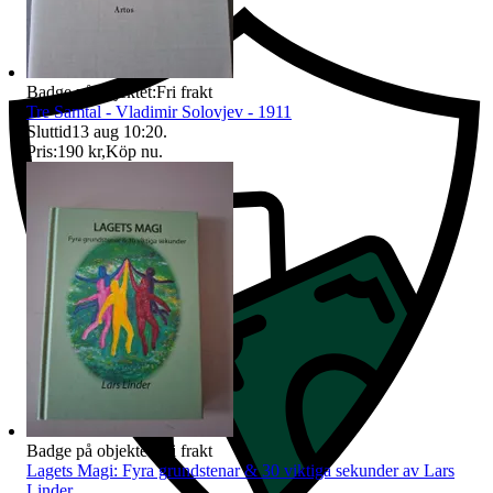
Badge på objektet:
Fri frakt
Tre Samtal - Vladimir Solovjev - 1911
Sluttid
13 aug 10:20
.
Pris:
190 kr
,
Köp nu
.
Badge på objektet:
Fri frakt
Lagets Magi: Fyra grundstenar & 30 viktiga sekunder av Lars
Linder