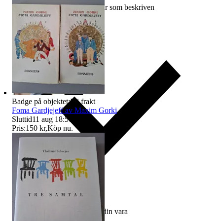
Ersättning om varan inte är som beskriven
Badge på objektet:
Fri frakt
Foma Gardjejeff av Maxim Gorki
Sluttid
11 aug 18:50
.
Pris:
150 kr
,
Köp nu
.
Ersättning om du inte får din vara