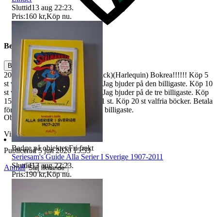
Sluttid
13 aug 22:23
.
Pris:
160 kr
,
Köp nu
.
Beskrivning
Begagnat
2013. 153 sidor. Pocket.(Fint skick)(Harlequin) Bokrea!!!!!! Köp 5
st valfria böcker. Betala för 4 st. Jag bjuder på den billigaste. Köp 10
st valfria böcker. Betala för 7 st. Jag bjuder på de tre billigaste. Köp
15 st valfria böcker. Betala för 11 st. Köp 20 st valfria böcker. Betala
för 14 st. O.s.v. Jag bjuder på de billigaste.
Objektnr
402 540 128
Visningar
998
Badge på objektet:
Fri frakt
Publicerad
5 jun 2020 15:53
Seriesam's Guide Alla Serier I Sverige 1907-2011
Sluttid
13 aug 22:23
.
Anmäl
Sälj liknande
Pris:
190 kr
,
Köp nu
.