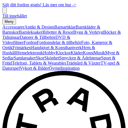
Sälj ditt fordon gratis! Läs mer om hur ->
Till innehållet
Meny
Accessoarer
Antikt & Design
Barnartiklar
Barnkläder &
Barnskor
Barnleksaker
Biljetter & Resor
Bygg & Verktyg
Böcker &
Tidningar
Datorer & Tillbehör
DVD &
Videofilmer
Fordon
Fordonsdelar & tillbehör
Foto, Kameror &
Optik
Frimärken
Handgjort & Konsthantverk
Hem &
Hushåll
Hemelektronik
Hobby
Klockor
Kläder
Konst
Musik
Mynt &
Sedlar
Samlarsaker
Skor
Skönhet
Smycken & Ädelstenar
Sport &
Fritid
Telefoni, Tablets & Wearables
Trädgård & Växter
TV-spel &
Datorspel
Vykort & Bilder
Övrigt
Inspiration