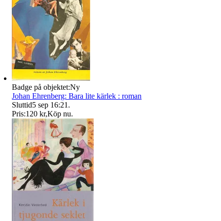
Badge på objektet:
Ny
Johan Ehrenberg: Bara lite kärlek : roman
Sluttid
5 sep 16:21
.
Pris:
120 kr
,
Köp nu
.