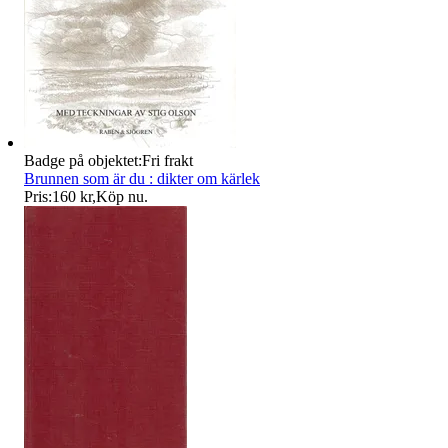
Badge på objektet:
Fri frakt
Brunnen som är du : dikter om kärlek
Pris:
160 kr
,
Köp nu
.