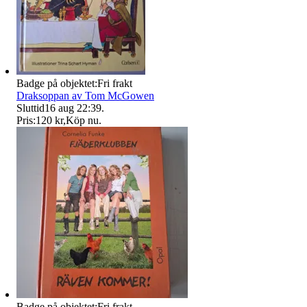
Badge på objektet:
Fri frakt
Draksoppan av Tom McGowen
Sluttid
16 aug 22:39
.
Pris:
120 kr
,
Köp nu
.
Badge på objektet:
Fri frakt