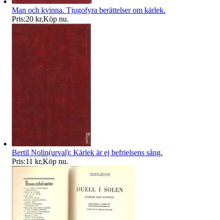
Man och kvinna. Tjugofyra berättelser om kärlek.
Pris:
20 kr
,
Köp nu
.
Bertil Nolin(urval): Kärlek är ej befrielsens sång.
Pris:
11 kr
,
Köp nu
.