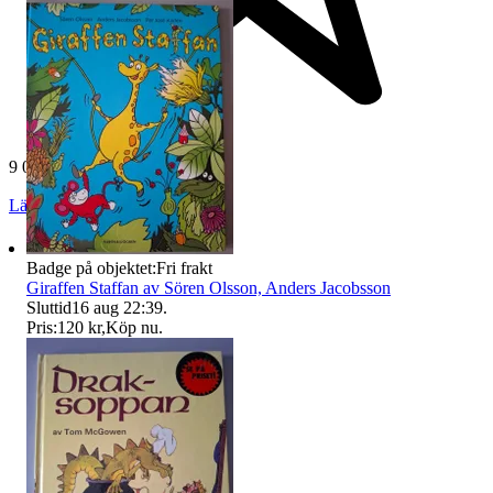
9 067 omdömen
Läs omdömen
Följ
Badge på objektet:
Fri frakt
Giraffen Staffan av Sören Olsson, Anders Jacobsson
Sluttid
16 aug 22:39
.
Pris:
120 kr
,
Köp nu
.