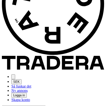
SEK
Så funkar det
Ny annons
Logga in
Skapa konto