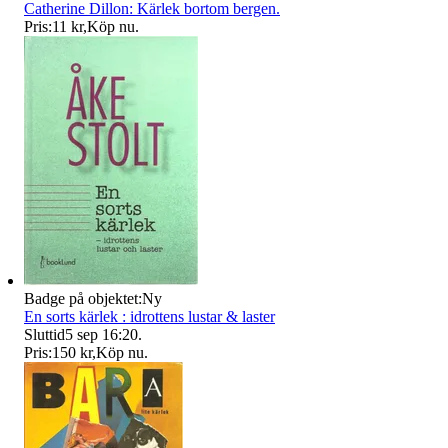
Catherine Dillon: Kärlek bortom bergen.
Pris:
11 kr
,
Köp nu
.
Badge på objektet:
Ny
En sorts kärlek : idrottens lustar & laster
Sluttid
5 sep 16:20
.
Pris:
150 kr
,
Köp nu
.