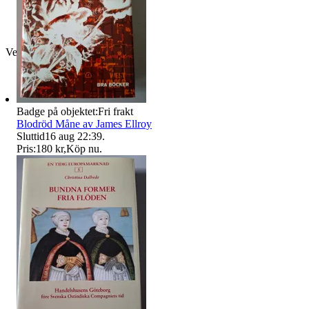
Verifierad
Badge på objektet:
Fri frakt
Blodröd Måne av James Ellroy
Sluttid
16 aug 22:39
.
Pris:
180 kr
,
Köp nu
.