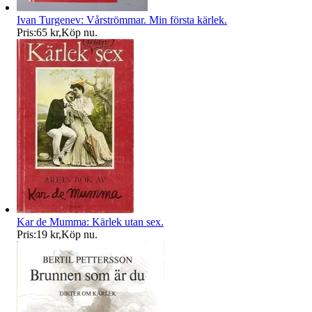
Ivan Turgenev: Vårströmmar. Min första kärlek.
Pris:
65 kr
,
Köp nu
.
Kar de Mumma: Kärlek utan sex.
Pris:
19 kr
,
Köp nu
.