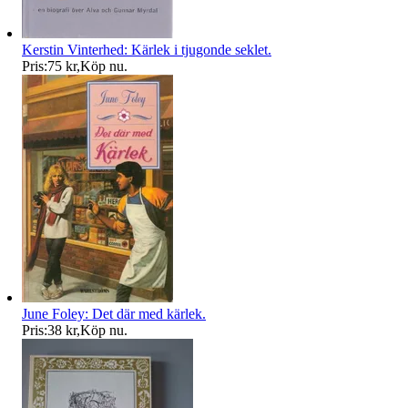
Kerstin Vinterhed: Kärlek i tjugonde seklet.
Pris:
75 kr
,
Köp nu
.
June Foley: Det där med kärlek.
Pris:
38 kr
,
Köp nu
.