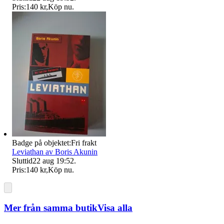
Pris:
140 kr
,
Köp nu
.
Badge på objektet:
Fri frakt
Leviathan av Boris Akunin
Sluttid
22 aug 19:52
.
Pris:
140 kr
,
Köp nu
.
Mer från samma butik
Visa alla