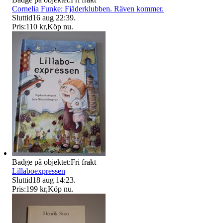
Cornelia Funke: Fjäderklubben. Räven kommer.
Sluttid
16 aug 22:39
.
Pris:
110 kr
,
Köp nu
.
Badge på objektet:
Fri frakt
Lillaboexpressen
Sluttid
18 aug 14:23
.
Pris:
199 kr
,
Köp nu
.