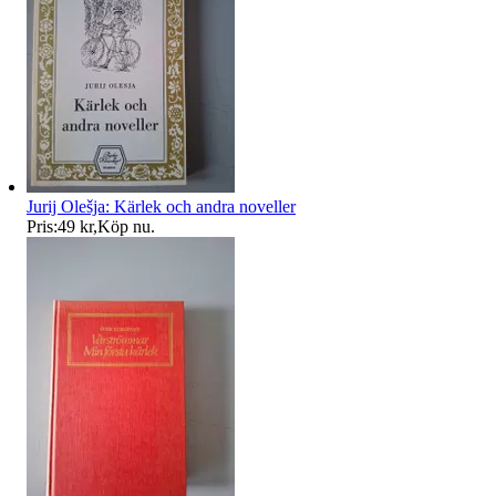
Jurij Olešja: Kärlek och andra noveller
Pris:
49 kr
,
Köp nu
.