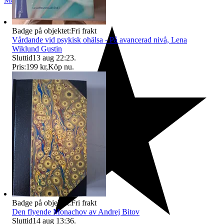
Badge på objektet:
Fri frakt
Vårdande vid psykisk ohälsa - På avancerad nivå, Lena
Wiklund Gustin
Sluttid
13 aug 22:23
.
Pris:
199 kr
,
Köp nu
.
Badge på objektet:
Fri frakt
Den flyende Monachov av Andrej Bitov
Sluttid
14 aug 13:36
.