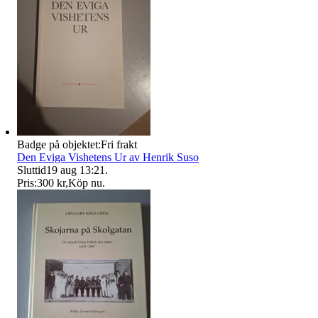
Badge på objektet:
Fri frakt
Den Eviga Vishetens Ur av Henrik Suso
Sluttid
19 aug 13:21
.
Pris:
300 kr
,
Köp nu
.