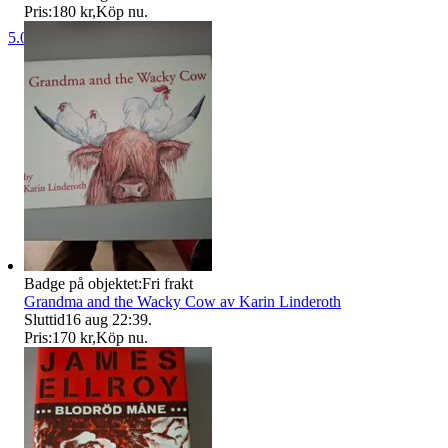
Pris:
180 kr
,
Köp nu
.
5.0
Badge på objektet:
Fri frakt
Grandma and the Wacky Cow av Karin Linderoth
Sluttid
16 aug 22:39
.
Pris:
170 kr
,
Köp nu
.