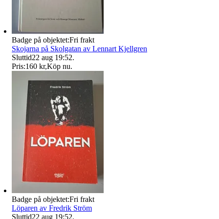
Badge på objektet:
Fri frakt
Skojarna på Skolgatan av Lennart Kjellgren
Sluttid
22 aug 19:52
.
Pris:
160 kr
,
Köp nu
.
Badge på objektet:
Fri frakt
Löparen av Fredrik Ström
Sluttid
22 aug 19:52
.