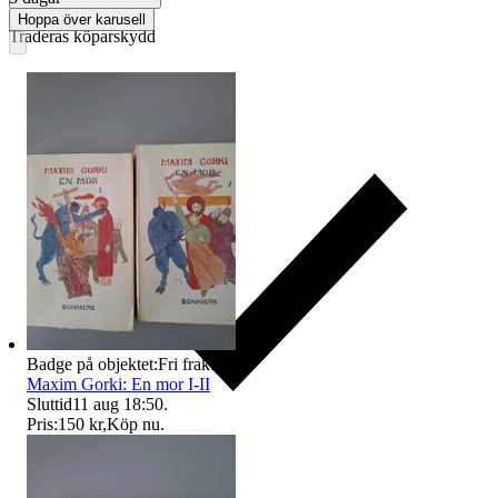
Hoppa över karusell
Traderas köparskydd
Badge på objektet:
Fri frakt
Maxim Gorki: En mor I-II
Sluttid
11 aug 18:50
.
Pris:
150 kr
,
Köp nu
.