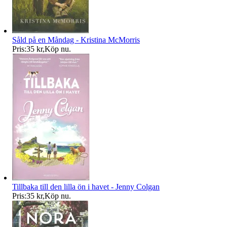
Såld på en Måndag - Kristina McMorris
Pris:
35 kr
,
Köp nu
.
Tillbaka till den lilla ön i havet - Jenny Colgan
Pris:
35 kr
,
Köp nu
.