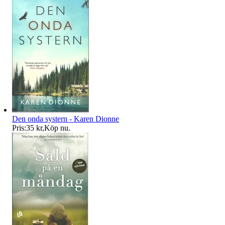
Den onda systern - Karen Dionne
Pris:
35 kr
,
Köp nu
.