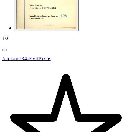
1
/
2
Nickan134-EvilPixie