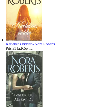
Kärlekens vidder - Nora Roberts
Pris:
35 kr
,
Köp nu
.