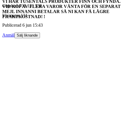
VI HAR TUSENTALS PRODUKTER FINN OCH FYNDA.
Objektnr
735 121 538
VID KÖP AV FLERA VAROR VÄNTA FÖR EN SEPARAT
MEJL INNANNI BETALAR SÅ NI KAN FÅ LÄGRE
Visningar
131
FRAKTKOSTNAD! !
Publicerad
6 jun 15:43
Anmäl
Sälj liknande