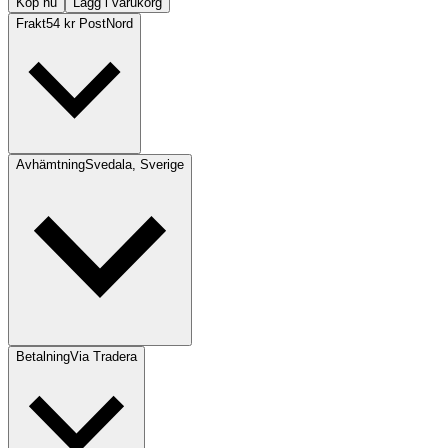
Köp nu
Lägg i varukorg
Frakt
54 kr PostNord
Avhämtning
Svedala, Sverige
Betalning
Via Tradera