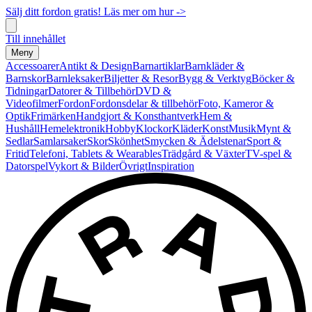
Sälj ditt fordon gratis! Läs mer om hur ->
Till innehållet
Meny
Accessoarer
Antikt & Design
Barnartiklar
Barnkläder &
Barnskor
Barnleksaker
Biljetter & Resor
Bygg & Verktyg
Böcker &
Tidningar
Datorer & Tillbehör
DVD &
Videofilmer
Fordon
Fordonsdelar & tillbehör
Foto, Kameror &
Optik
Frimärken
Handgjort & Konsthantverk
Hem &
Hushåll
Hemelektronik
Hobby
Klockor
Kläder
Konst
Musik
Mynt &
Sedlar
Samlarsaker
Skor
Skönhet
Smycken & Ädelstenar
Sport &
Fritid
Telefoni, Tablets & Wearables
Trädgård & Växter
TV-spel &
Datorspel
Vykort & Bilder
Övrigt
Inspiration