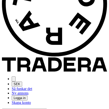
SEK
Så funkar det
Ny annons
Logga in
Skapa konto