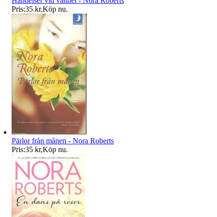
Händelser vid vattnet - Nora Roberts
Pris:
35 kr
,
Köp nu
.
Pärlor från månen - Nora Roberts
Pris:
35 kr
,
Köp nu
.