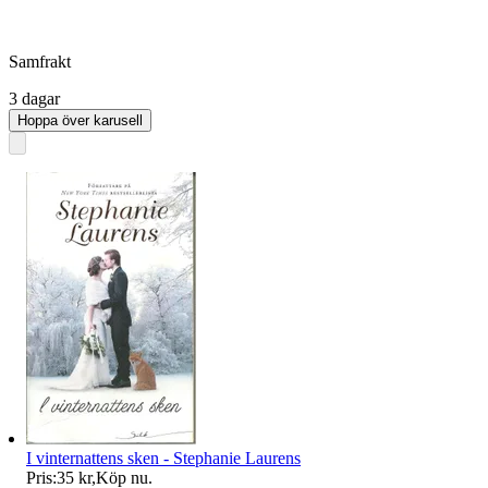
Samfrakt
3 dagar
Hoppa över karusell
I vinternattens sken - Stephanie Laurens
Pris:
35 kr
,
Köp nu
.