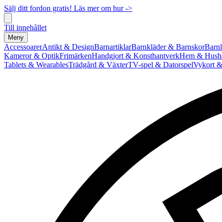
Sälj ditt fordon gratis! Läs mer om hur ->
Till innehållet
Meny
Accessoarer
Antikt & Design
Barnartiklar
Barnkläder & Barnskor
Barnl
Kameror & Optik
Frimärken
Handgjort & Konsthantverk
Hem & Hushå
Tablets & Wearables
Trädgård & Växter
TV-spel & Datorspel
Vykort &