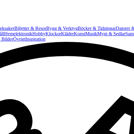
eksaker
Biljetter & Resor
Bygg & Verktyg
Böcker & Tidningar
Datorer &
ll
Hemelektronik
Hobby
Klockor
Kläder
Konst
Musik
Mynt & Sedlar
Saml
 Bilder
Övrigt
Inspiration