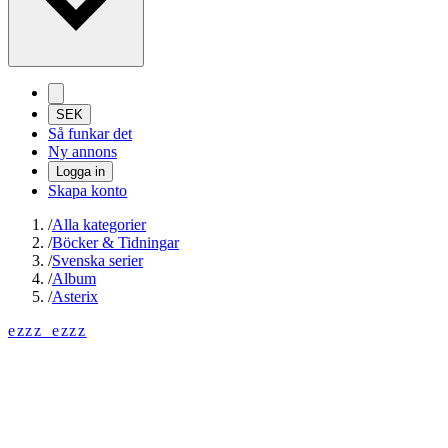
SEK
Så funkar det
Ny annons
Logga in
Skapa konto
/
Alla kategorier
/
Böcker & Tidningar
/
Svenska serier
/
Album
/
Asterix
ezzz_ezzz