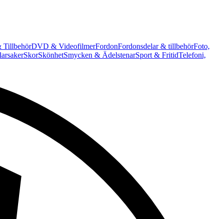
 Tillbehör
DVD & Videofilmer
Fordon
Fordonsdelar & tillbehör
Foto,
arsaker
Skor
Skönhet
Smycken & Ädelstenar
Sport & Fritid
Telefoni,