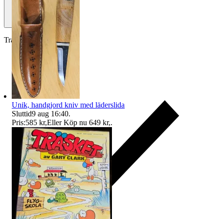
Traderas köparskydd
Unik, handgjord kniv med läderslida
Sluttid
9 aug 16:40
.
Pris:
585 kr
,
Eller Köp nu
649 kr
,
.