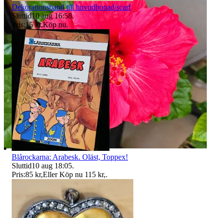
Dekorationsband till huvudbonad/scarf
Sluttid
10 aug 16:58
.
Pris:
15 kr
,
Köp nu
.
Blårockarna: Arabesk. Oläst, Toppex!
Sluttid
10 aug 18:05
.
Pris:
85 kr
,
Eller Köp nu
115 kr
,
.