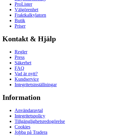
ProLister
Välgörenhet
Fraktkalkylatorn
Butik
Priser
Kontakt & Hjälp
Regler
Press
Säkerhet
FAQ
Vad är nytt?
Kundservice
Integritetsinställningar
Information
Användaravtal
Integritetspolicy
Tillgänglighetsredogörelse
Cookies
Jobba på Tradera