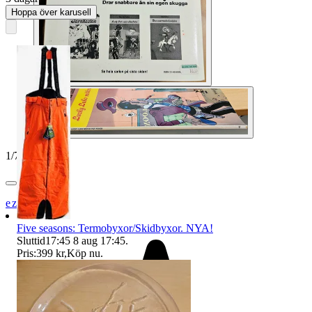
Hoppa över karusell
1
/
7
ezzz_ezzz
Five seasons: Termobyxor/Skidbyxor. NYA!
Sluttid
17:45
8 aug 17:45
.
Pris:
399 kr
,
Köp nu
.