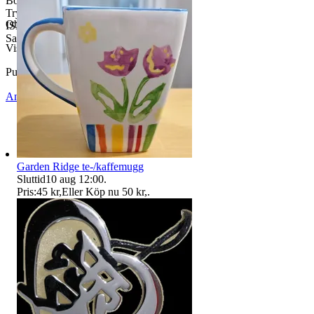
Bonniers Juniorförlag AB
Tryckt i Belgien 1981
Objektnr
733 806 160
ISBN 91-48-50593-5
Samfrakt erbjudes!
Visningar
47
Publicerad
28 maj 22:52
Anmäl
Sälj liknande
Garden Ridge te-/kaffemugg
Sluttid
10 aug 12:00
.
Pris:
45 kr
,
Eller Köp nu
50 kr
,
.