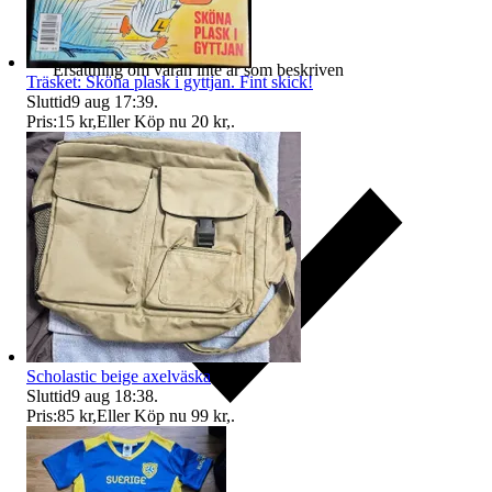
Ersättning om varan inte är som beskriven
Träsket: Sköna plask i gyttjan. Fint skick!
Sluttid
9 aug 17:39
.
Pris:
15 kr
,
Eller Köp nu
20 kr
,
.
Scholastic beige axelväska
Sluttid
9 aug 18:38
.
Pris:
85 kr
,
Eller Köp nu
99 kr
,
.