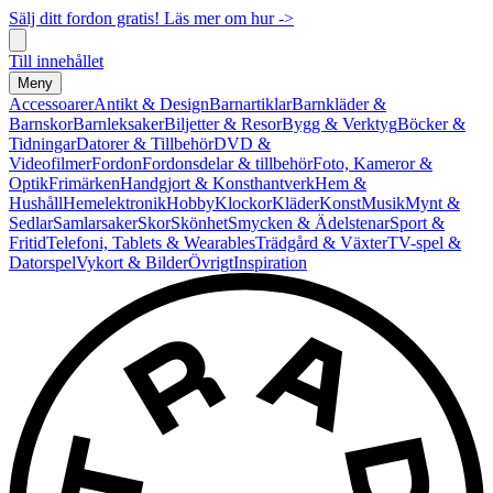
Sälj ditt fordon gratis! Läs mer om hur ->
Till innehållet
Meny
Accessoarer
Antikt & Design
Barnartiklar
Barnkläder &
Barnskor
Barnleksaker
Biljetter & Resor
Bygg & Verktyg
Böcker &
Tidningar
Datorer & Tillbehör
DVD &
Videofilmer
Fordon
Fordonsdelar & tillbehör
Foto, Kameror &
Optik
Frimärken
Handgjort & Konsthantverk
Hem &
Hushåll
Hemelektronik
Hobby
Klockor
Kläder
Konst
Musik
Mynt &
Sedlar
Samlarsaker
Skor
Skönhet
Smycken & Ädelstenar
Sport &
Fritid
Telefoni, Tablets & Wearables
Trädgård & Växter
TV-spel &
Datorspel
Vykort & Bilder
Övrigt
Inspiration