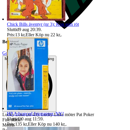
Chick Bills äventyr (nr 3): Kon som röt
Sluttid
9 aug 20:39
.
Pris:
13 kr
,
Eller Köp nu
22 kr
,
.
Beskrivning
Gott använt skick
Mindre tecken på användning
HP Advanced fotopapper. NY!
Lucky Luke (nr 43): Lucky Luke möter Pat Poker
Sluttid
10 aug 11:59
.
Fint skick!
Pris:
135 kr
,
Eller Köp nu
140 kr
,
.
Morris