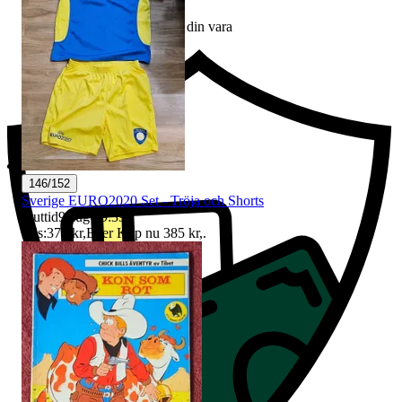
Ersättning om du inte får din vara
146/152
Sverige EURO2020 Set - Tröja och Shorts
Sluttid
9 aug 19:39
.
Pris:
375 kr
,
Eller Köp nu
385 kr
,
.