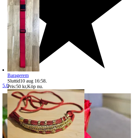
Baragerem
Sluttid
10 aug 16:58
.
5.0
Pris:
50 kr
,
Köp nu
.