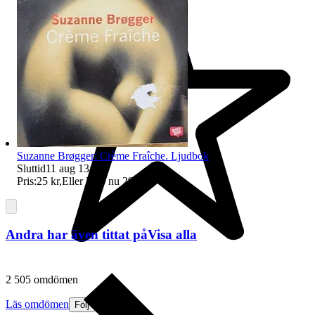
Suzanne Brøgger: Crème Fraîche. Ljudbok
Sluttid
11 aug 13:07
.
Pris:
25 kr
,
Eller Köp nu
29 kr
,
.
Andra har även tittat på
Visa alla
2 505 omdömen
Läs omdömen
Följ