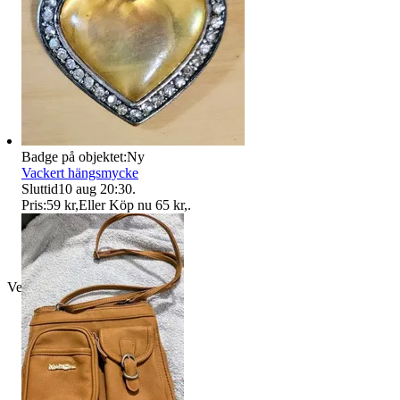
Badge på objektet:
Ny
Vackert hängsmycke
Sluttid
10 aug 20:30
.
Pris:
59 kr
,
Eller Köp nu
65 kr
,
.
Verifierad