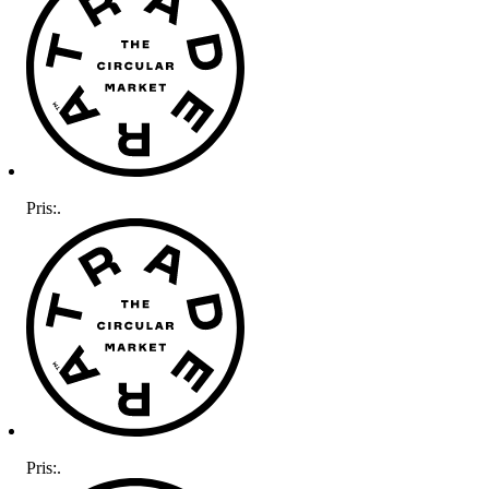
Pris:
.
Pris:
.