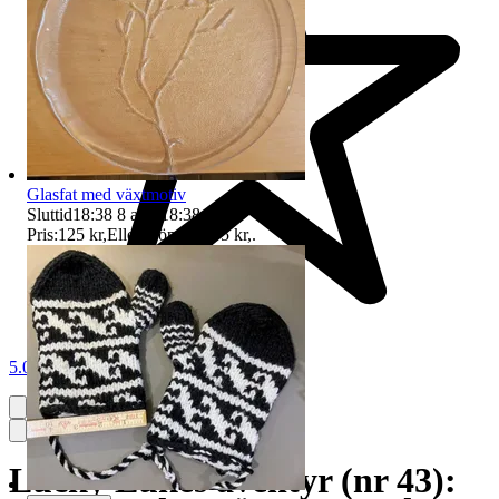
Glasfat med växtmotiv
Sluttid
18:38
8 aug 18:38
.
Pris:
125 kr
,
Eller Köp nu
195 kr
,
.
5.0
Lucky Lukes äventyr (nr 43):