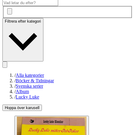
Filtrera efter kategori
/
Alla kategorier
/
Böcker & Tidningar
/
Svenska serier
/
Album
/
Lucky Luke
Hoppa över karusell