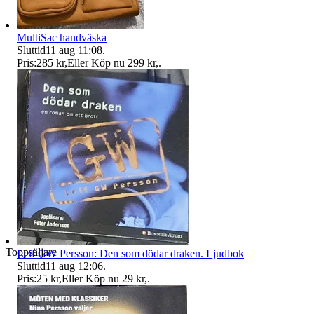
MultiSac handväska
Sluttid
11 aug 11:08
.
Pris:
285 kr
,
Eller Köp nu
299 kr
,
.
Toppsäljare
Leif GW Persson: Den som dödar draken. Ljudbok
Sluttid
11 aug 12:06
.
Pris:
25 kr
,
Eller Köp nu
29 kr
,
.