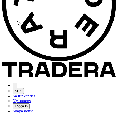
SEK
Så funkar det
Ny annons
Logga in
Skapa konto