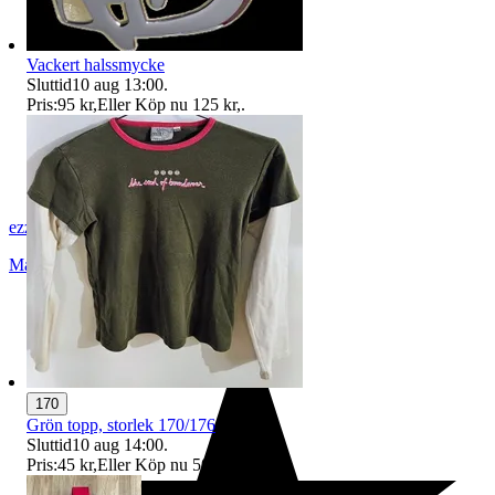
Vackert halssmycke
Sluttid
10 aug 13:00
.
Pris:
95 kr
,
Eller Köp nu
125 kr
,
.
ezzz_ezzz
Malmö
,
Sverige
170
Grön topp, storlek 170/176
Sluttid
10 aug 14:00
.
Pris:
45 kr
,
Eller Köp nu
50 kr
,
.