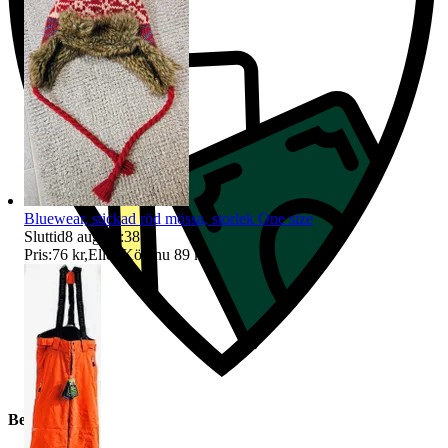
Bluewear, stickad röd mössa, storlek One size
Sluttid
8 aug 16:38
.
Pris:
76 kr
,
Eller Köp nu
89 kr
,
.
Beskrivning