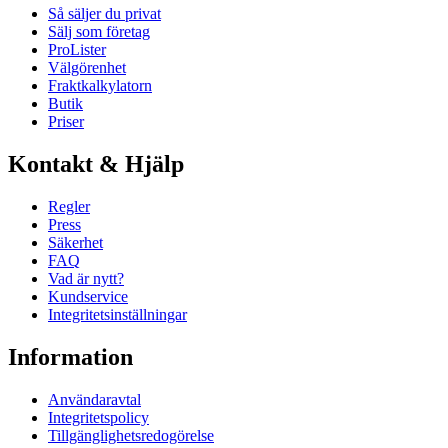
Så säljer du privat
Sälj som företag
ProLister
Välgörenhet
Fraktkalkylatorn
Butik
Priser
Kontakt & Hjälp
Regler
Press
Säkerhet
FAQ
Vad är nytt?
Kundservice
Integritetsinställningar
Information
Användaravtal
Integritetspolicy
Tillgänglighetsredogörelse