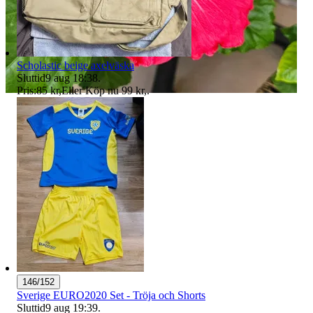
Scholastic beige axelväska
Sluttid
9 aug 18:38
.
Pris:
85 kr
,
Eller Köp nu
99 kr
,
.
146/152
Sverige EURO2020 Set - Tröja och Shorts
Sluttid
9 aug 19:39
.