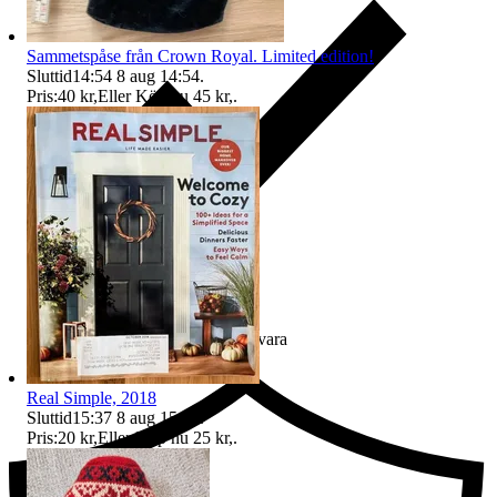
Sammetspåse från Crown Royal. Limited edition!
Sluttid
14:54
8 aug 14:54
.
Pris:
40 kr
,
Eller Köp nu
45 kr
,
.
Ersättning om du inte får din vara
Real Simple, 2018
Sluttid
15:37
8 aug 15:37
.
Pris:
20 kr
,
Eller Köp nu
25 kr
,
.