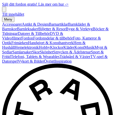
Sälj ditt fordon gratis! Läs mer om hur ->
Till innehållet
Meny
Accessoarer
Antikt & Design
Barnartiklar
Barnkläder &
Barnskor
Barnleksaker
Biljetter & Resor
Bygg & Verktyg
Böcker &
Tidningar
Datorer & Tillbehör
DVD &
Videofilmer
Fordon
Fordonsdelar & tillbehör
Foto, Kameror &
Optik
Frimärken
Handgjort & Konsthantverk
Hem &
Hushåll
Hemelektronik
Hobby
Klockor
Kläder
Konst
Musik
Mynt &
Sedlar
Samlarsaker
Skor
Skönhet
Smycken & Ädelstenar
Sport &
Fritid
Telefoni, Tablets & Wearables
Trädgård & Växter
TV-spel &
Datorspel
Vykort & Bilder
Övrigt
Inspiration