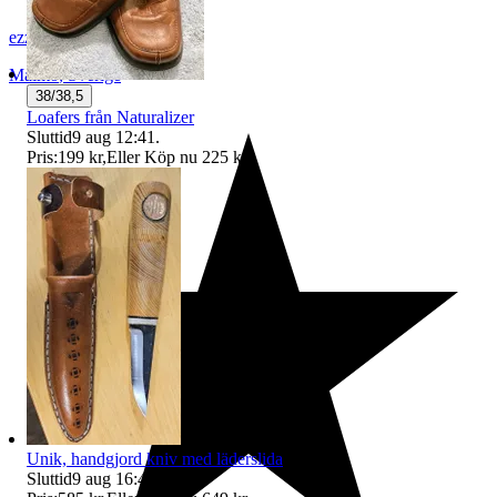
ezzz_ezzz
Malmö
,
Sverige
38/38,5
Loafers från Naturalizer
Sluttid
9 aug 12:41
.
Pris:
199 kr
,
Eller Köp nu
225 kr
,
.
Unik, handgjord kniv med läderslida
Sluttid
9 aug 16:40
.