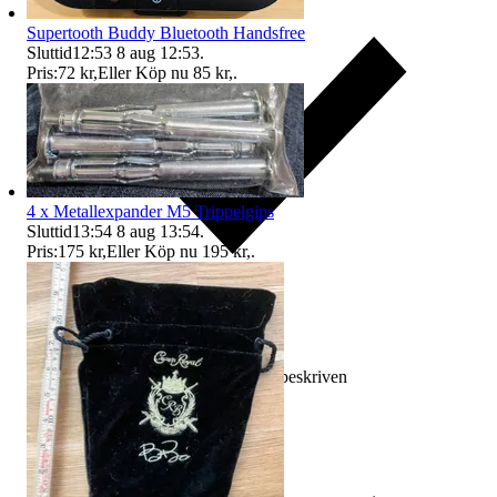
Supertooth Buddy Bluetooth Handsfree
Sluttid
12:53
8 aug 12:53
.
Pris:
72 kr
,
Eller Köp nu
85 kr
,
.
4 x Metallexpander M5 Trippelgips
Sluttid
13:54
8 aug 13:54
.
Pris:
175 kr
,
Eller Köp nu
195 kr
,
.
Ersättning om varan inte är som beskriven