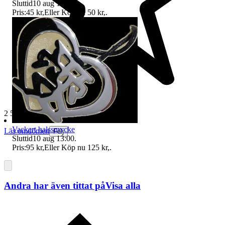
Sluttid
10 aug 12:00
.
Pris:
45 kr
,
Eller Köp nu
50 kr
,
.
2 505 omdömen
Vackert halssmycke
Läs omdömen
Följ
Sluttid
10 aug 13:00
.
Pris:
95 kr
,
Eller Köp nu
125 kr
,
.
Andra har även tittat på
Visa alla