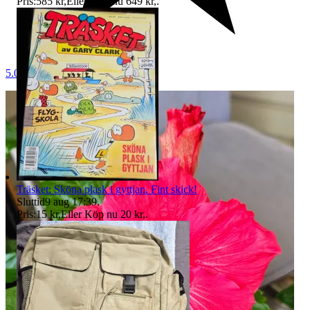
Pris:
585 kr
,
Eller Köp nu
649 kr
,
.
5.0
Träsket: Sköna plask i gyttjan. Fint skick!
Sluttid
9 aug 17:39
.
Pris:
15 kr
,
Eller Köp nu
20 kr
,
.