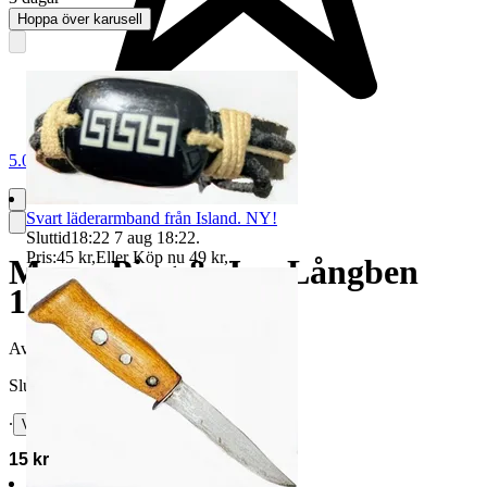
Hoppa över karusell
5.0
Svart läderarmband från Island. NY!
Sluttid
18:22
7 aug 18:22
.
Pris:
45 kr
,
Eller Köp nu
49 kr
,
.
Musse Pigg & Jan Långben
1985
Avslutad
2 jul 15:16
Slutpris
∙
Visa bud
15 kr