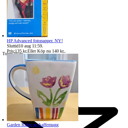
HP Advanced fotopapper. NY!
Sluttid
10 aug 11:59
.
Pris:
135 kr
,
Eller Köp nu
140 kr
,
.
Toppsäljare
Garden Ridge te-/kaffemugg