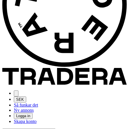
SEK
Så funkar det
Ny annons
Logga in
Skapa konto