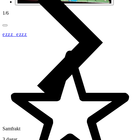
1
/
6
ezzz_ezzz
Samfrakt
3 dagar