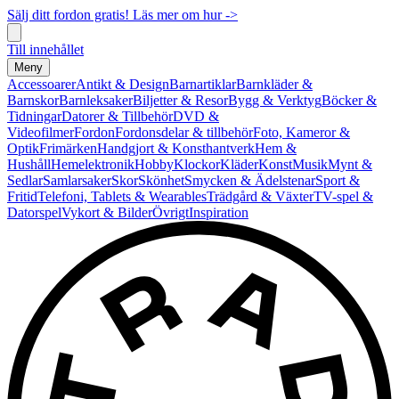
Sälj ditt fordon gratis! Läs mer om hur ->
Till innehållet
Meny
Accessoarer
Antikt & Design
Barnartiklar
Barnkläder &
Barnskor
Barnleksaker
Biljetter & Resor
Bygg & Verktyg
Böcker &
Tidningar
Datorer & Tillbehör
DVD &
Videofilmer
Fordon
Fordonsdelar & tillbehör
Foto, Kameror &
Optik
Frimärken
Handgjort & Konsthantverk
Hem &
Hushåll
Hemelektronik
Hobby
Klockor
Kläder
Konst
Musik
Mynt &
Sedlar
Samlarsaker
Skor
Skönhet
Smycken & Ädelstenar
Sport &
Fritid
Telefoni, Tablets & Wearables
Trädgård & Växter
TV-spel &
Datorspel
Vykort & Bilder
Övrigt
Inspiration