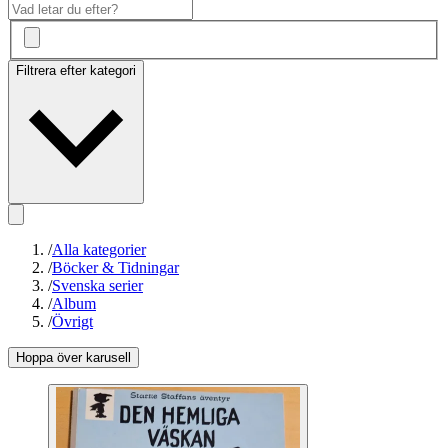
Filtrera efter kategori
/
Alla kategorier
/
Böcker & Tidningar
/
Svenska serier
/
Album
/
Övrigt
Hoppa över karusell