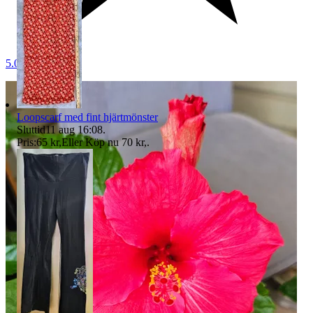
5.0
Loopscarf med fint hjärtmönster
Sluttid
11 aug 16:08
.
Pris:
65 kr
,
Eller Köp nu
70 kr
,
.