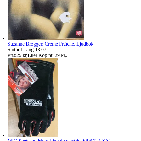
Suzanne Brøgger: Crème Fraîche. Ljudbok
Sluttid
11 aug 13:07
.
Pris:
25 kr
,
Eller Köp nu
29 kr
,
.
MIG Svetshandskar. Lincoln electric. Stl 6/7. NYA!