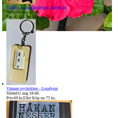
Feather, svarta dansbyxor, storlek M
Sluttid
11 aug 17:08
.
Pris:
45 kr
,
Eller Köp nu
50 kr
,
.
Vintage nyckelring - Goodyear
Sluttid
11 aug 18:40
.
Pris:
69 kr
,
Eller Köp nu
75 kr
,
.