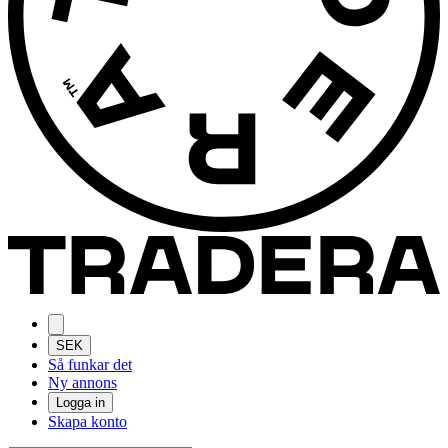
SEK
Så funkar det
Ny annons
Logga in
Skapa konto