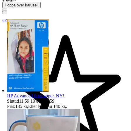
Hoppa över karusell
ezzz_ezzz
HP Advanced fotopapper. NY!
Sluttid
11:59
10 aug 11:59
.
Pris:
135 kr
,
Eller Köp nu
140 kr
,
.