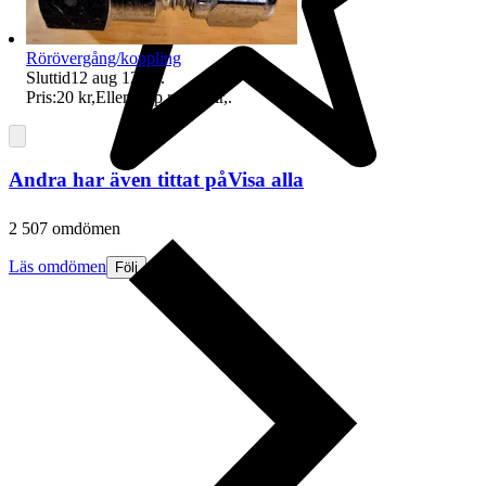
Rörövergång/koppling
Sluttid
12 aug 12:58
.
Pris:
20 kr
,
Eller Köp nu
25 kr
,
.
Andra har även tittat på
Visa alla
2 507 omdömen
Läs omdömen
Följ