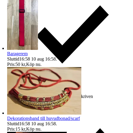
Baragerem
Sluttid
16:58
10 aug 16:58
.
Pris:
50 kr
,
Köp nu
.
Ersättning om varan inte är som beskriven
Dekorationsband till huvudbonad/scarf
Sluttid
16:58
10 aug 16:58
.
Pris:
15 kr
,
Köp nu
.