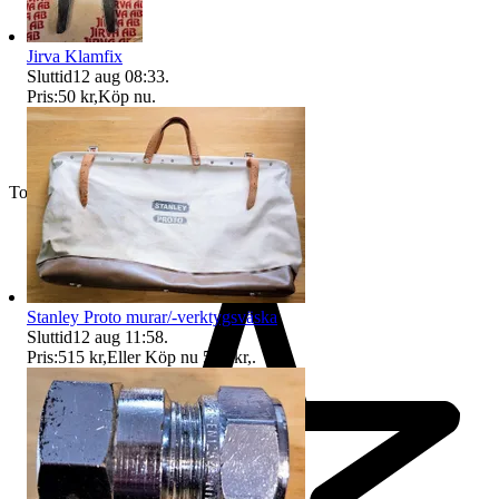
Jirva Klamfix
Sluttid
12 aug 08:33
.
Pris:
50 kr
,
Köp nu
.
Toppsäljare
Stanley Proto murar/-verktygsväska
Sluttid
12 aug 11:58
.
Pris:
515 kr
,
Eller Köp nu
525 kr
,
.