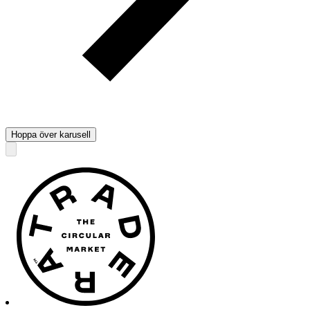
Hoppa över karusell