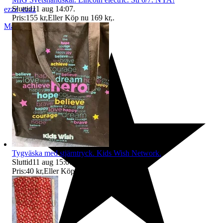
Sluttid
11 aug 14:07
.
ezzz_ezzz
Pris:
155 kr
,
Eller Köp nu
169 kr
,
.
Malmö
,
Sverige
Tygväska med stjärntryck. Kids Wish Network.
Sluttid
11 aug 15:07
.
Pris:
40 kr
,
Eller Köp nu
45 kr
,
.