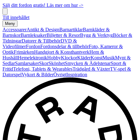
Sälj ditt fordon gratis! Läs mer om hur ->
Till innehållet
Meny
Accessoarer
Antikt & Design
Barnartiklar
Barnkläder &
Barnskor
Barnleksaker
Biljetter & Resor
Bygg & Verktyg
Böcker &
Tidningar
Datorer & Tillbehör
DVD &
Videofilmer
Fordon
Fordonsdelar & tillbehör
Foto, Kameror &
Optik
Frimärken
Handgjort & Konsthantverk
Hem &
Hushåll
Hemelektronik
Hobby
Klockor
Kläder
Konst
Musik
Mynt &
Sedlar
Samlarsaker
Skor
Skönhet
Smycken & Ädelstenar
Sport &
Fritid
Telefoni, Tablets & Wearables
Trädgård & Växter
TV-spel &
Datorspel
Vykort & Bilder
Övrigt
Inspiration