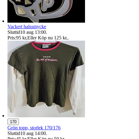
Vackert halssmycke
Sluttid
10 aug 13:00
.
Pris:
95 kr
,
Eller Köp nu
125 kr
,
.
170
Grön topp, storlek 170/176
Sluttid
10 aug 14:00
.
Pris:
45 kr
,
Eller Köp nu
50 kr
,
.