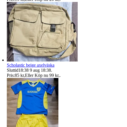
Scholastic beige axelväska
Sluttid
18:38
9 aug 18:38
.
Pris:
85 kr
,
Eller Köp nu
99 kr
,
.