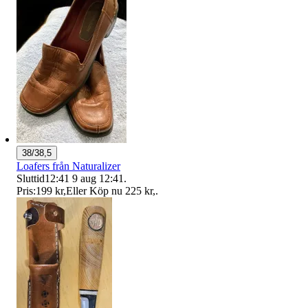
38/38,5
Loafers från Naturalizer
Sluttid
12:41
9 aug 12:41
.
Pris:
199 kr
,
Eller Köp nu
225 kr
,
.