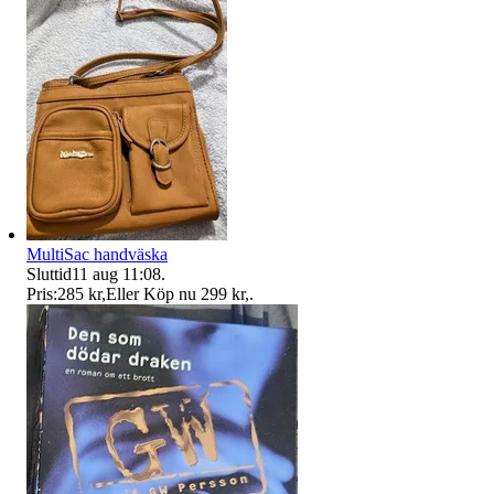
MultiSac handväska
Sluttid
11 aug 11:08
.
Pris:
285 kr
,
Eller Köp nu
299 kr
,
.