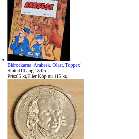
Blårockarna: Arabesk. Oläst, Toppex!
Sluttid
10 aug 18:05
.
Pris:
85 kr
,
Eller Köp nu
115 kr
,
.