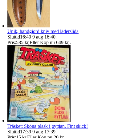
Unik, handgjord kniv med läderslida
Sluttid
16:40
9 aug 16:40
.
Pris:
585 kr
,
Eller Köp nu
649 kr
,
.
Träsket: Sköna plask i gyttjan. Fint skick!
Sluttid
17:39
9 aug 17:39
.
Pris:
15 kr
,
Eller Köp nu
20 kr
,
.