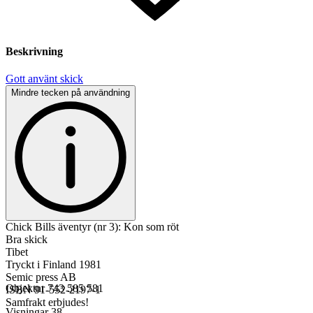
Beskrivning
Gott använt skick
Mindre tecken på användning
Chick Bills äventyr (nr 3): Kon som röt
Bra skick
Tibet
Tryckt i Finland 1981
Semic press AB
Objektnr
743 585 581
ISBN 91-552-2197-1
Samfrakt erbjudes!
Visningar
38