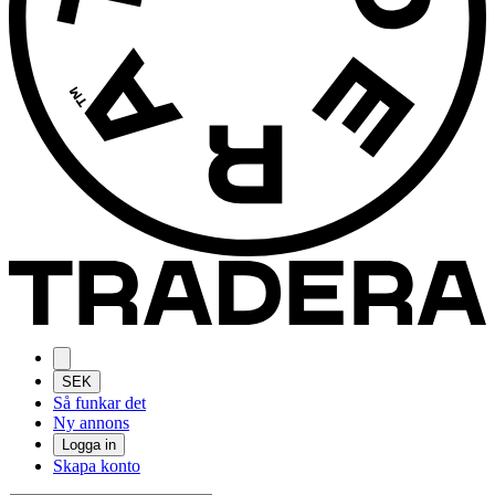
SEK
Så funkar det
Ny annons
Logga in
Skapa konto