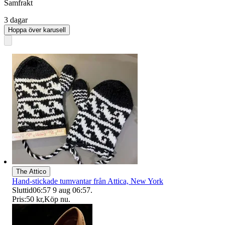
Samfrakt
3 dagar
Hoppa över karusell
The Attico
Hand-stickade tumvantar från Attica, New York
Sluttid
06:57
9 aug 06:57
.
Pris:
50 kr
,
Köp nu
.