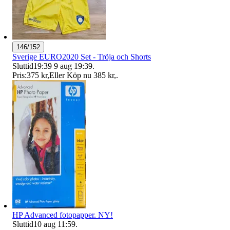
146/152
Sverige EURO2020 Set - Tröja och Shorts
Sluttid
19:39
9 aug 19:39
.
Pris:
375 kr
,
Eller Köp nu
385 kr
,
.
HP Advanced fotopapper. NY!
Sluttid
10 aug 11:59
.