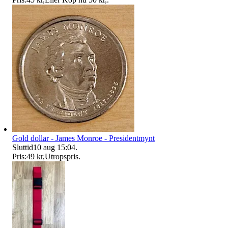
Gold dollar - James Monroe - Presidentmynt
Sluttid
10 aug 15:04
.
Pris:
49 kr
,
Utropspris
.