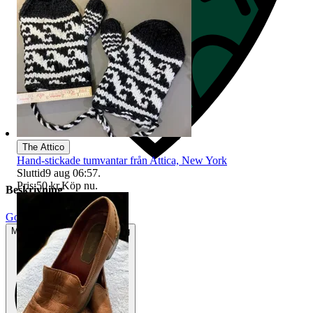
The Attico
Hand-stickade tumvantar från Attica, New York
Sluttid
9 aug 06:57
.
Pris:
50 kr
,
Köp nu
.
Beskrivning
Gott använt skick
Mindre tecken på användning