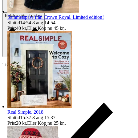
Betalning
Via Tradera
Sammetspåse från Crown Royal. Limited edition!
Sluttid
14:54
8 aug 14:54
.
Pris:
40 kr
,
Eller Köp nu
45 kr
,
.
Traderas köparskydd
Real Simple, 2018
Sluttid
15:37
8 aug 15:37
.
Pris:
20 kr
,
Eller Köp nu
25 kr
,
.