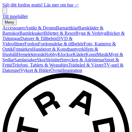
Sälj ditt fordon gratis! Läs mer om hur ->
Till innehållet
Meny
Accessoarer
Antikt & Design
Barnartiklar
Barnkläder &
Barnskor
Barnleksaker
Biljetter & Resor
Bygg & Verktyg
Böcker &
Tidningar
Datorer & Tillbehör
DVD &
Videofilmer
Fordon
Fordonsdelar & tillbehör
Foto, Kameror &
Optik
Frimärken
Handgjort & Konsthantverk
Hem &
Hushåll
Hemelektronik
Hobby
Klockor
Kläder
Konst
Musik
Mynt &
Sedlar
Samlarsaker
Skor
Skönhet
Smycken & Ädelstenar
Sport &
Fritid
Telefoni, Tablets & Wearables
Trädgård & Växter
TV-spel &
Datorspel
Vykort & Bilder
Övrigt
Inspiration