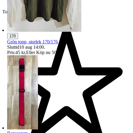
Toppsäljare
170
Grön topp, storlek 170/176
Sluttid
10 aug 14:00
.
Pris:
45 kr
,
Eller Köp nu
50 kr
,
.