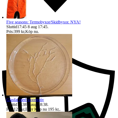
Five seasons: Termobyxor/Skidbyxor. NYA!
Sluttid
17:45
8 aug 17:45
.
Pris:
399 kr
,
Köp nu
.
Ersättning om du inte får din vara
Glasfat med växtmotiv
Sluttid
18:38
8 aug 18:38
.
Pris:
125 kr
,
Eller Köp nu
195 kr
,
.