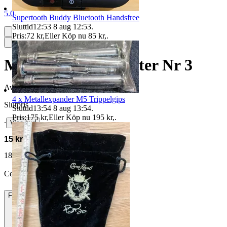
5.0
Supertooth Buddy Bluetooth Handsfree
Sluttid
12:53
8 aug 12:53
.
Pris:
72 kr
,
Eller Köp nu
85 kr
,
.
Musse Piggs Favoriter Nr 3
Avslutad
1 jul 17:45
4 x Metallexpander M5 Trippelgips
Slutpris
Sluttid
13:54
8 aug 13:54
.
Pris:
175 kr
,
Eller Köp nu
195 kr
,
.
∙
Visa bud
15 kr
18 kr med köparskydd.
Läs mer
CesarinCarton vann auktionen
Frakt
Från 49 kr