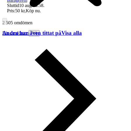
Baragerem
Sluttid
10 aug 16:58
.
Pris:
50 kr
,
Köp nu
.
2 505 omdömen
Andra har även tittat på
Visa alla
Läs omdömen
Följ