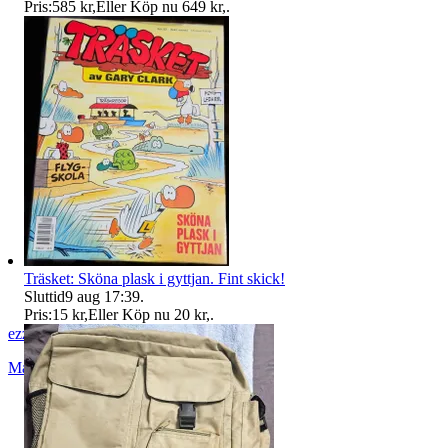
Pris:
585 kr
,
Eller Köp nu
649 kr
,
.
Träsket: Sköna plask i gyttjan. Fint skick!
Sluttid
9 aug 17:39
.
Pris:
15 kr
,
Eller Köp nu
20 kr
,
.
ezzz_ezzz
Malmö
,
Sverige