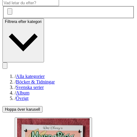
Filtrera efter kategori
/
Alla kategorier
/
Böcker & Tidningar
/
Svenska serier
/
Album
/
Övrigt
Hoppa över karusell