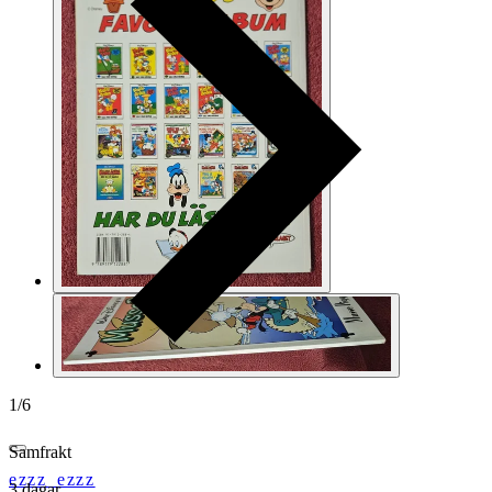
1
/
6
Samfrakt
ezzz_ezzz
3 dagar