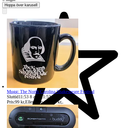
Hoppa över karusell
Mugg: The North Carolina Shakespeare Festival
Sluttid
11:53
8 aug 11:53
.
Pris:
99 kr
,
Eller Köp nu
105 kr
,
.