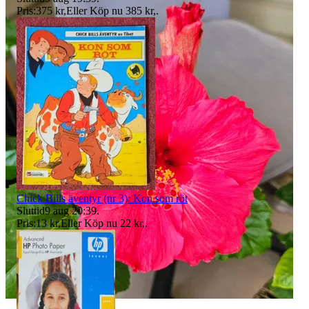
Pris:
375 kr
,
Eller Köp nu
385 kr
,
.
Chick Bills äventyr (nr 3): Kon som röt
Sluttid
9 aug 20:39
.
Pris:
13 kr
,
Eller Köp nu
22 kr
,
.