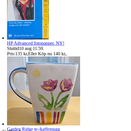
HP Advanced fotopapper. NY!
Sluttid
10 aug 11:59
.
Pris:
135 kr
,
Eller Köp nu
140 kr
,
.
Garden Ridge te-/kaffemugg