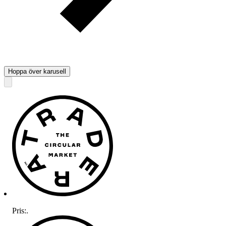
Hoppa över karusell
Pris:
.