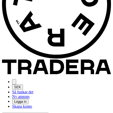
SEK
Så funkar det
Ny annons
Logga in
Skapa konto