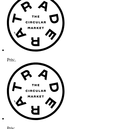
Pris:
.
Pris:
.