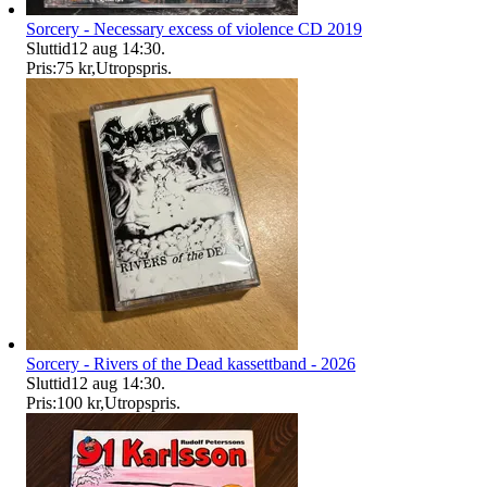
Sorcery - Necessary excess of violence CD 2019
Sluttid
12 aug 14:30
.
Pris:
75 kr
,
Utropspris
.
Sorcery - Rivers of the Dead kassettband - 2026
Sluttid
12 aug 14:30
.
Pris:
100 kr
,
Utropspris
.