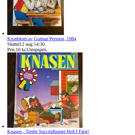
Kronblom av Gunnar Persson, 1984
Sluttid
12 aug 14:30
.
Pris:
10 kr
,
Utropspris
.
Knasen - Tredje Succéalbumet Helt I Färg!