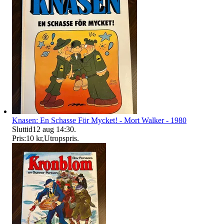
Knasen: En Schasse För Mycket! - Mort Walker - 1980
Sluttid
12 aug 14:30
.
Pris:
10 kr
,
Utropspris
.