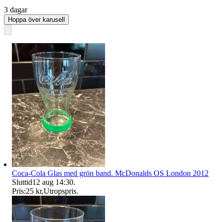
3 dagar
Hoppa över karusell
Coca-Cola Glas med grön band. McDonalds OS London 2012
Sluttid
12 aug 14:30
.
Pris:
25 kr
,
Utropspris
.