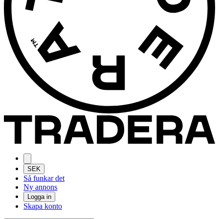
SEK
Så funkar det
Ny annons
Logga in
Skapa konto