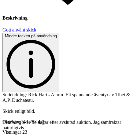
Beskrivning
Gott använt skick
Mindre tecken på användning
Serietidning: Rick Hart - Alarm. Ett spännande äventyr av Tibet &
A.P. Duchateau.
Skick enligt bild.
Objektnr
743 783 426
Betalning sker tre dagar efter avslutad auktion. Jag samfraktar
naturligtvis.
Visningar
23