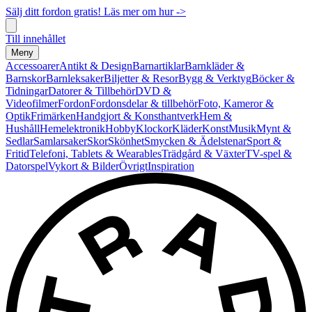
Sälj ditt fordon gratis! Läs mer om hur ->
Till innehållet
Meny
Accessoarer
Antikt & Design
Barnartiklar
Barnkläder &
Barnskor
Barnleksaker
Biljetter & Resor
Bygg & Verktyg
Böcker &
Tidningar
Datorer & Tillbehör
DVD &
Videofilmer
Fordon
Fordonsdelar & tillbehör
Foto, Kameror &
Optik
Frimärken
Handgjort & Konsthantverk
Hem &
Hushåll
Hemelektronik
Hobby
Klockor
Kläder
Konst
Musik
Mynt &
Sedlar
Samlarsaker
Skor
Skönhet
Smycken & Ädelstenar
Sport &
Fritid
Telefoni, Tablets & Wearables
Trädgård & Växter
TV-spel &
Datorspel
Vykort & Bilder
Övrigt
Inspiration