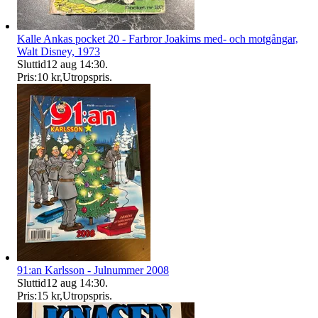
Kalle Ankas pocket 20 - Farbror Joakims med- och motgångar,
Walt Disney, 1973
Sluttid
12 aug 14:30
.
Pris:
10 kr
,
Utropspris
.
91:an Karlsson - Julnummer 2008
Sluttid
12 aug 14:30
.
Pris:
15 kr
,
Utropspris
.