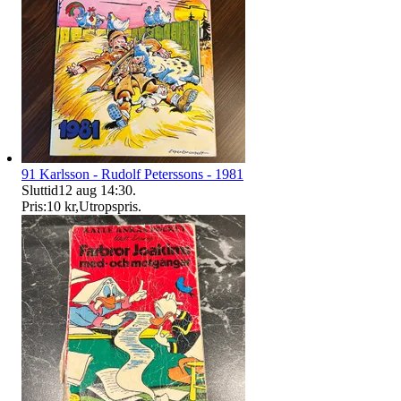
91 Karlsson - Rudolf Peterssons - 1981
Sluttid
12 aug 14:30
.
Pris:
10 kr
,
Utropspris
.