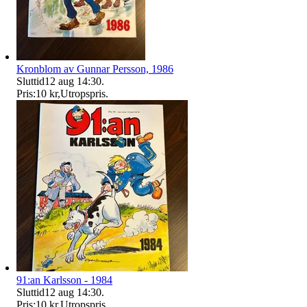
Kronblom av Gunnar Persson, 1986
Sluttid
12 aug 14:30
.
Pris:
10 kr
,
Utropspris
.
91:an Karlsson - 1984
Sluttid
12 aug 14:30
.
Pris:
10 kr
,
Utropspris
.