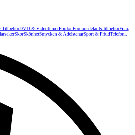
 Tillbehör
DVD & Videofilmer
Fordon
Fordonsdelar & tillbehör
Foto,
arsaker
Skor
Skönhet
Smycken & Ädelstenar
Sport & Fritid
Telefoni,