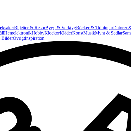
eksaker
Biljetter & Resor
Bygg & Verktyg
Böcker & Tidningar
Datorer &
ll
Hemelektronik
Hobby
Klockor
Kläder
Konst
Musik
Mynt & Sedlar
Saml
 Bilder
Övrigt
Inspiration