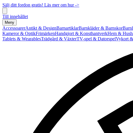
Sälj ditt fordon gratis! Läs mer om hur ->
Till innehållet
Meny
Accessoarer
Antikt & Design
Barnartiklar
Barnkläder & Barnskor
Barnl
Kameror & Optik
Frimärken
Handgjort & Konsthantverk
Hem & Hushå
Tablets & Wearables
Trädgård & Växter
TV-spel & Datorspel
Vykort &