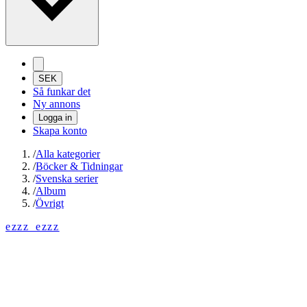
SEK
Så funkar det
Ny annons
Logga in
Skapa konto
/
Alla kategorier
/
Böcker & Tidningar
/
Svenska serier
/
Album
/
Övrigt
ezzz_ezzz