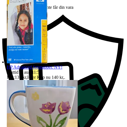
Ersättning om du inte får din vara
HP Advanced fotopapper. NY!
Sluttid
10 aug 11:59
.
Pris:
135 kr
,
Eller Köp nu
140 kr
,
.