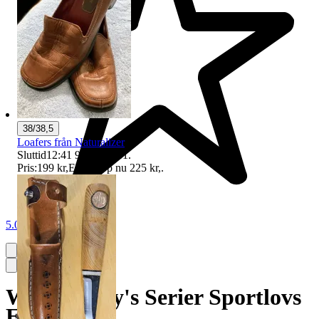
38/38,5
Loafers från Naturalizer
Sluttid
12:41
9 aug 12:41
.
Pris:
199 kr
,
Eller Köp nu
225 kr
,
.
5.0
Walt Disney's Serier Sportlovs
Extra