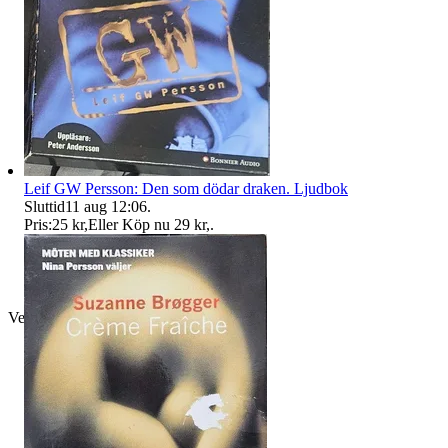
Leif GW Persson: Den som dödar draken. Ljudbok
Sluttid
11 aug 12:06
.
Pris:
25 kr
,
Eller Köp nu
29 kr
,
.
Verifierad