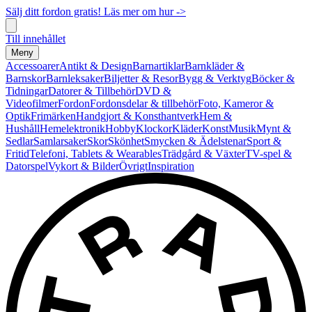
Sälj ditt fordon gratis! Läs mer om hur ->
Till innehållet
Meny
Accessoarer
Antikt & Design
Barnartiklar
Barnkläder &
Barnskor
Barnleksaker
Biljetter & Resor
Bygg & Verktyg
Böcker &
Tidningar
Datorer & Tillbehör
DVD &
Videofilmer
Fordon
Fordonsdelar & tillbehör
Foto, Kameror &
Optik
Frimärken
Handgjort & Konsthantverk
Hem &
Hushåll
Hemelektronik
Hobby
Klockor
Kläder
Konst
Musik
Mynt &
Sedlar
Samlarsaker
Skor
Skönhet
Smycken & Ädelstenar
Sport &
Fritid
Telefoni, Tablets & Wearables
Trädgård & Växter
TV-spel &
Datorspel
Vykort & Bilder
Övrigt
Inspiration