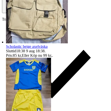
Traderas köparskydd
Scholastic beige axelväska
Sluttid
18:38
9 aug 18:38
.
Pris:
85 kr
,
Eller Köp nu
99 kr
,
.