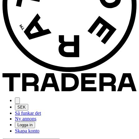
SEK
Så funkar det
Ny annons
Logga in
Skapa konto