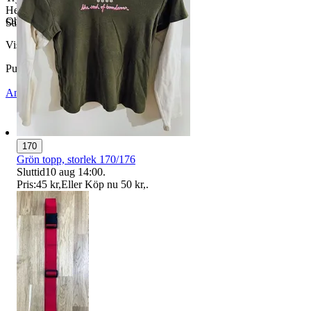
Hemmets Journal AB
Objektnr
738 064 650
Samfrakt erbjudes!
Visningar
124
Publicerad
27 jun 16:16
Anmäl
Sälj liknande
170
Grön topp, storlek 170/176
Sluttid
10 aug 14:00
.
Pris:
45 kr
,
Eller Köp nu
50 kr
,
.