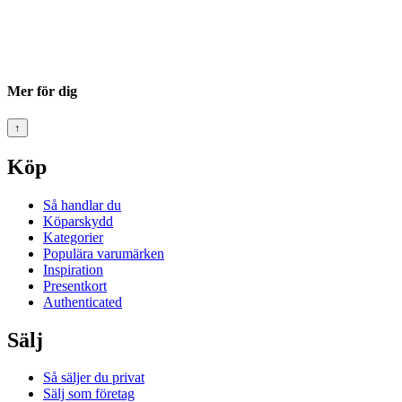
Mer för dig
↑
Köp
Så handlar du
Köparskydd
Kategorier
Populära varumärken
Inspiration
Presentkort
Authenticated
Sälj
Så säljer du privat
Sälj som företag