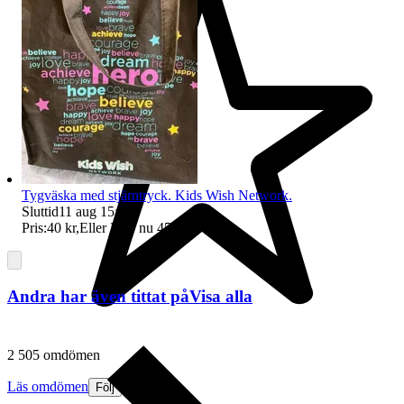
Tygväska med stjärntryck. Kids Wish Network.
Sluttid
11 aug 15:07
.
Pris:
40 kr
,
Eller Köp nu
45 kr
,
.
Andra har även tittat på
Visa alla
2 505 omdömen
Läs omdömen
Följ