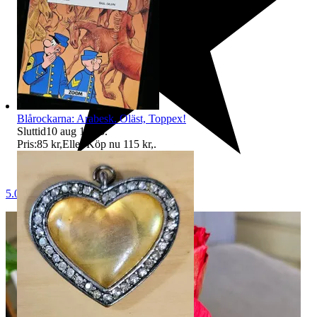
Blårockarna: Arabesk. Oläst, Toppex!
Sluttid
10 aug 18:05
.
Pris:
85 kr
,
Eller Köp nu
115 kr
,
.
5.0