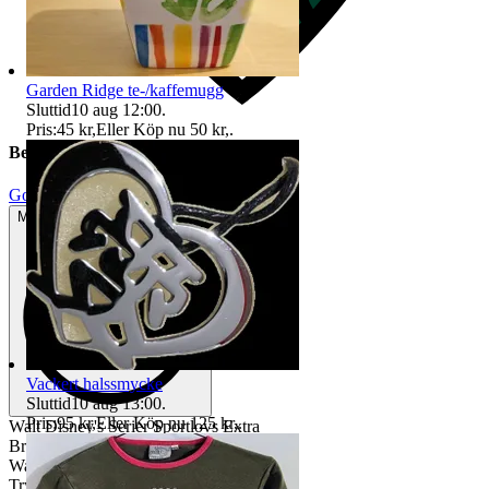
Garden Ridge te-/kaffemugg
Sluttid
10 aug 12:00
.
Pris:
45 kr
,
Eller Köp nu
50 kr
,
.
Beskrivning
Gott använt skick
Mindre tecken på användning
Vackert halssmycke
Sluttid
10 aug 13:00
.
Pris:
95 kr
,
Eller Köp nu
125 kr
,
.
Walt Disney's Serier Sportlovs Extra
Bra skick
Walt Disney
Tryckt i Danmark 1974