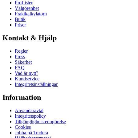
ProLister
Välgörenhet
Fraktkalkylatorn
Butik
Priser
Kontakt & Hjälp
Regler
Press
Säkerhet
FAQ
Vad är nytt?
Kundservice
Integritetsinställningar
Information
Användaravtal
Integritetspolicy
Tillgänglighetsredogörelse
Cookies
Jobba på Tradera