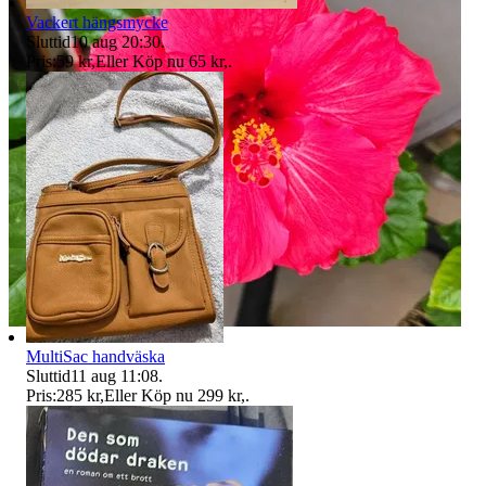
Vackert hängsmycke
Sluttid
10 aug 20:30
.
Pris:
59 kr
,
Eller Köp nu
65 kr
,
.
MultiSac handväska
Sluttid
11 aug 11:08
.
Pris:
285 kr
,
Eller Köp nu
299 kr
,
.