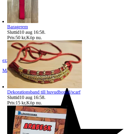
Baragerem
Sluttid
10 aug 16:58
.
Pris:
50 kr
,
Köp nu
.
ezzz_ezzz
Malmö
,
Sverige
Dekorationsband till huvudbonad/scarf
Sluttid
10 aug 16:58
.
Pris:
15 kr
,
Köp nu
.