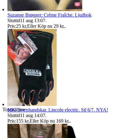
Suzanne Brøgger: Crème Fraîche. Ljudbok
Sluttid
11 aug 13:07
.
Pris:
25 kr
,
Eller Köp nu
29 kr
,
.
Toppsäljare
MIG Svetshandskar. Lincoln electric. Stl 6/7. NYA!
Sluttid
11 aug 14:07
.
Pris:
155 kr
,
Eller Köp nu
169 kr
,
.