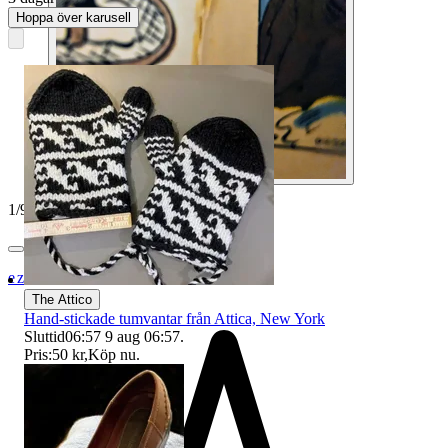
Hoppa över karusell
1
/
9
ezzz_ezzz
The Attico
Hand-stickade tumvantar från Attica, New York
Sluttid
06:57
9 aug 06:57
.
Pris:
50 kr
,
Köp nu
.