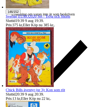
146/152
Ersättning om varan inte är som beskriven
Sverige EURO2020 Set - Tröja och Shorts
Sluttid
19:39
9 aug 19:39
.
Pris:
375 kr
,
Eller Köp nu
385 kr
,
.
Chick Bills äventyr (nr 3): Kon som röt
Sluttid
20:39
9 aug 20:39
.
Pris:
13 kr
,
Eller Köp nu
22 kr
,
.