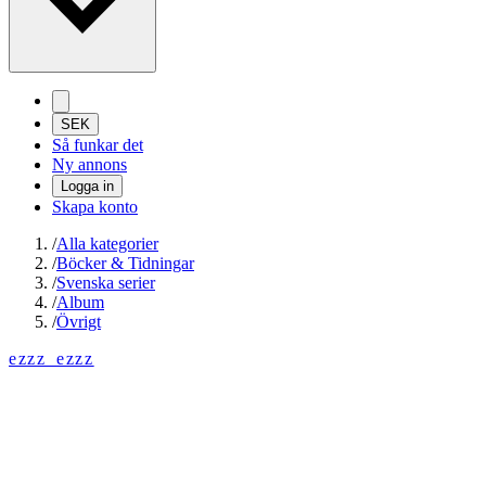
SEK
Så funkar det
Ny annons
Logga in
Skapa konto
/
Alla kategorier
/
Böcker & Tidningar
/
Svenska serier
/
Album
/
Övrigt
ezzz_ezzz