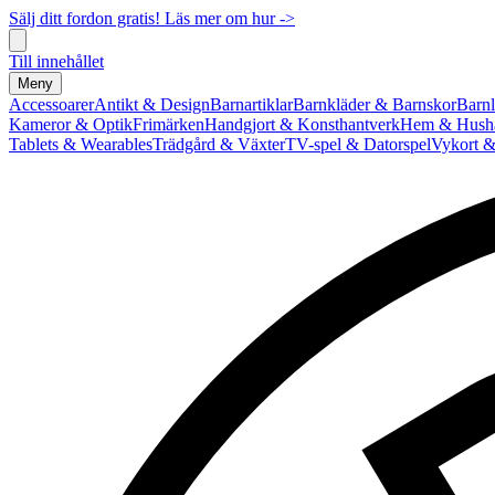
Sälj ditt fordon gratis! Läs mer om hur ->
Till innehållet
Meny
Accessoarer
Antikt & Design
Barnartiklar
Barnkläder & Barnskor
Barnl
Kameror & Optik
Frimärken
Handgjort & Konsthantverk
Hem & Hushå
Tablets & Wearables
Trädgård & Växter
TV-spel & Datorspel
Vykort &