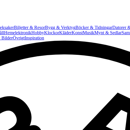
eksaker
Biljetter & Resor
Bygg & Verktyg
Böcker & Tidningar
Datorer &
ll
Hemelektronik
Hobby
Klockor
Kläder
Konst
Musik
Mynt & Sedlar
Saml
 Bilder
Övrigt
Inspiration