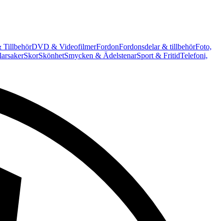
 Tillbehör
DVD & Videofilmer
Fordon
Fordonsdelar & tillbehör
Foto,
arsaker
Skor
Skönhet
Smycken & Ädelstenar
Sport & Fritid
Telefoni,