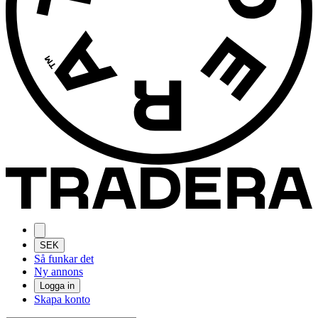
SEK
Så funkar det
Ny annons
Logga in
Skapa konto