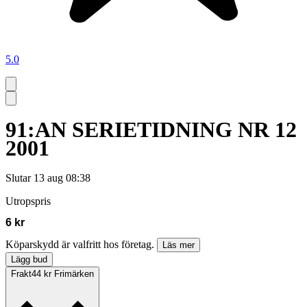
5.0
91:AN SERIETIDNING NR 12
2001
Slutar
13 aug 08:38
Utropspris
6 kr
Köparskydd är valfritt hos företag.
Läs mer
Lägg bud
Frakt
44 kr Frimärken