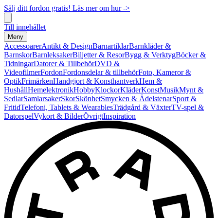
Sälj ditt fordon gratis! Läs mer om hur ->
Till innehållet
Meny
Accessoarer
Antikt & Design
Barnartiklar
Barnkläder &
Barnskor
Barnleksaker
Biljetter & Resor
Bygg & Verktyg
Böcker &
Tidningar
Datorer & Tillbehör
DVD &
Videofilmer
Fordon
Fordonsdelar & tillbehör
Foto, Kameror &
Optik
Frimärken
Handgjort & Konsthantverk
Hem &
Hushåll
Hemelektronik
Hobby
Klockor
Kläder
Konst
Musik
Mynt &
Sedlar
Samlarsaker
Skor
Skönhet
Smycken & Ädelstenar
Sport &
Fritid
Telefoni, Tablets & Wearables
Trädgård & Växter
TV-spel &
Datorspel
Vykort & Bilder
Övrigt
Inspiration