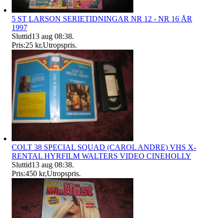
5 ST LARSON SERIETIDNINGAR NR 12 - NR 16 ÅR
1997
Sluttid
13 aug 08:38
.
Pris:
25 kr
,
Utropspris
.
COLT 38 SPECIAL SQUAD (CAROL ANDRE) VHS X-
RENTAL HYRFILM WALTERS VIDEO CINEHOLLY
Sluttid
13 aug 08:38
.
Pris:
450 kr
,
Utropspris
.