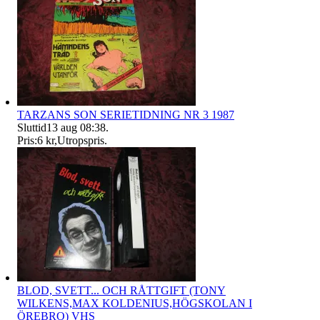
TARZANS SON SERIETIDNING NR 3 1987
Sluttid
13 aug 08:38
.
Pris:
6 kr
,
Utropspris
.
BLOD, SVETT... OCH RÅTTGIFT (TONY
WILKENS,MAX KOLDENIUS,HÖGSKOLAN I
ÖREBRO) VHS