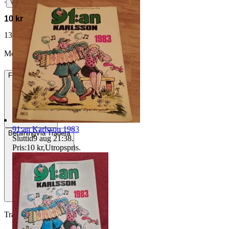
∙
Visa bud
10 kr
13 kr med köparskydd.
Läs mer
Mony46 vann auktionen
Frakt
Från 49 kr
91:an Karlsson 1983
Betalning
Via Tradera
Sluttid
9 aug 21:38
.
Pris:
10 kr
,
Utropspris
.
Traderas köparskydd