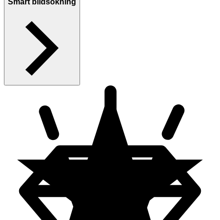
Smart bildsökning
Outremer
Åshammar
,
Sverige