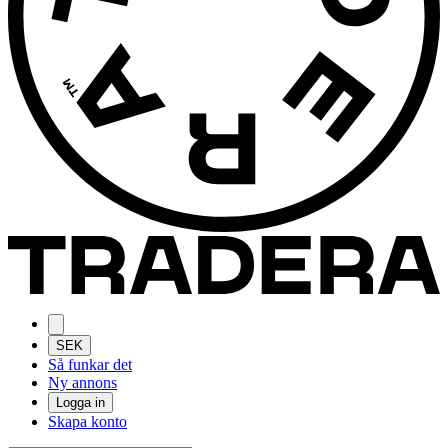
SEK
Så funkar det
Ny annons
Logga in
Skapa konto