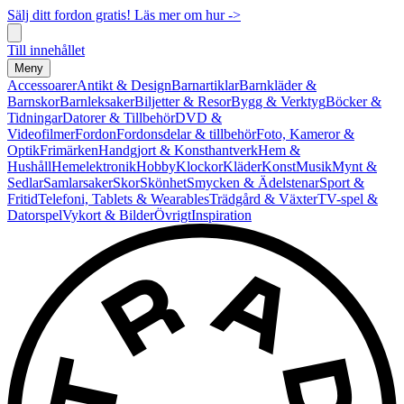
Sälj ditt fordon gratis! Läs mer om hur ->
Till innehållet
Meny
Accessoarer
Antikt & Design
Barnartiklar
Barnkläder &
Barnskor
Barnleksaker
Biljetter & Resor
Bygg & Verktyg
Böcker &
Tidningar
Datorer & Tillbehör
DVD &
Videofilmer
Fordon
Fordonsdelar & tillbehör
Foto, Kameror &
Optik
Frimärken
Handgjort & Konsthantverk
Hem &
Hushåll
Hemelektronik
Hobby
Klockor
Kläder
Konst
Musik
Mynt &
Sedlar
Samlarsaker
Skor
Skönhet
Smycken & Ädelstenar
Sport &
Fritid
Telefoni, Tablets & Wearables
Trädgård & Växter
TV-spel &
Datorspel
Vykort & Bilder
Övrigt
Inspiration