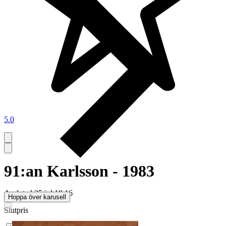
5.0
91:an Karlsson - 1983
Avslutad
25 jul 18:16
Hoppa över karusell
Slutpris