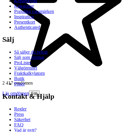
Köparskydd
Kategorier
Populära varumärken
Inspiration
Presentkort
Authenticated
Sälj
Så säljer du privat
Sälj som företag
ProLister
Välgörenhet
Fraktkalkylatorn
Butik
2 417 omdömen
Priser
Läs omdömen
Följ
Kontakt & Hjälp
Regler
Press
Säkerhet
FAQ
Vad är nytt?