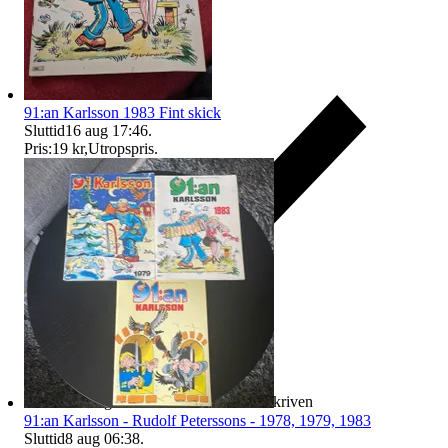
91:an Karlsson 1983 Fint skick
Sluttid
16 aug 17:46
.
Pris:
19 kr
,
Utropspris
.
Ersättning om varan inte är som beskriven
91:an Karlsson - Rudolf Peterssons - 1978, 1979, 1983
Sluttid
8 aug 06:38
.