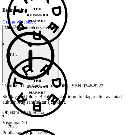
Beskrivning
Gott använt skick
Mindre tecken på användning
Pris:
.
Tidning: 91:an Karlsson från 1983. ISBN 0346-8222.
Skick enligt bilder. Betalning sker inom tre dagar efter avslutad
auktion. Jag samfraktar självklart.
Objektnr
740 989 252
Visningar
50
Pris:
.
Publicerad
18 jul 18:16