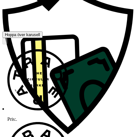
Hoppa över karusell
Pris:
.