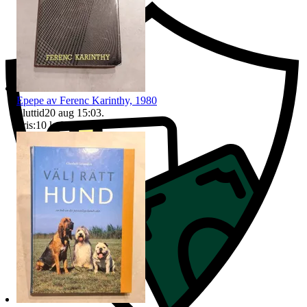
Epepe av Ferenc Karinthy, 1980
Sluttid
20 aug 15:03
.
Pris:
10 kr
,
Köp nu
.