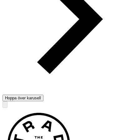
Hoppa över karusell