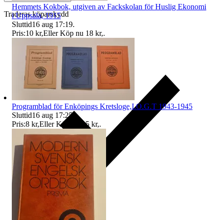
Hemmets Kokbok, utgiven av Fackskolan för Huslig Ekonomi
Traderas köparskydd
i Uppsala, 1915
Sluttid
16 aug 17:19
.
Pris:
10 kr
,
Eller Köp nu
18 kr
,
.
Programblad för Enköpings Kretsloge,I.O.G.T 1943-1945
Sluttid
16 aug 17:25
.
Pris:
8 kr
,
Eller Köp nu
15 kr
,
.