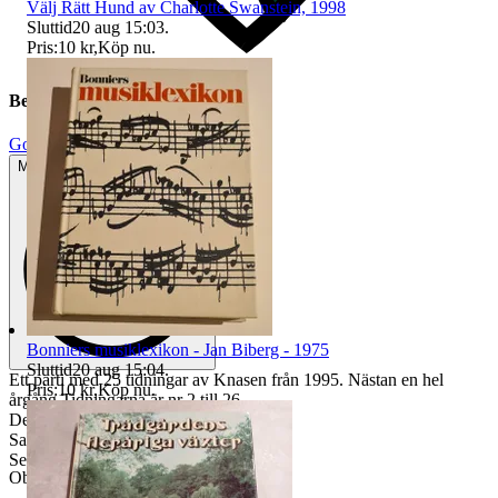
Välj Rätt Hund av Charlotte Swanstein, 1998
Sluttid
20 aug 15:03
.
Pris:
10 kr
,
Köp nu
.
Beskrivning
Gott använt skick
Mindre tecken på användning
Bonniers musiklexikon - Jan Biberg - 1975
Sluttid
20 aug 15:04
.
Ett parti med 25 tidningar av Knasen från 1995. Nästan en hel
Pris:
10 kr
,
Köp nu
.
årgång,Tidningarna är nr 2 till 26
De flesta i gott skick, se bilder.
Samfraktar vid flera köp
Se även mina andra auktioner
Objektnr
739 423 770