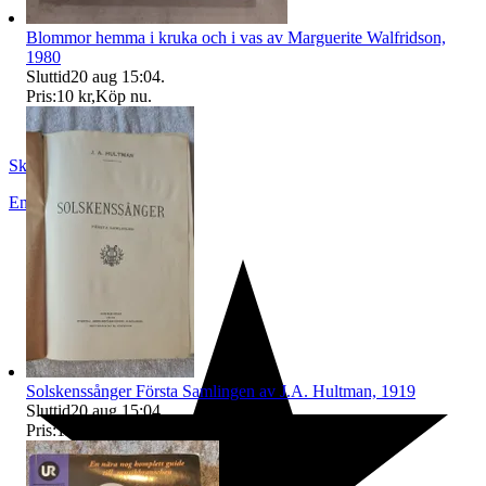
Blommor hemma i kruka och i vas av Marguerite Walfridson,
1980
Sluttid
20 aug 15:04
.
Pris:
10 kr
,
Köp nu
.
Skopanandersson
Enköping
,
Sverige
Solskenssånger Första Samlingen av J.A. Hultman, 1919
Sluttid
20 aug 15:04
.
Pris:
12 kr
,
Köp nu
.