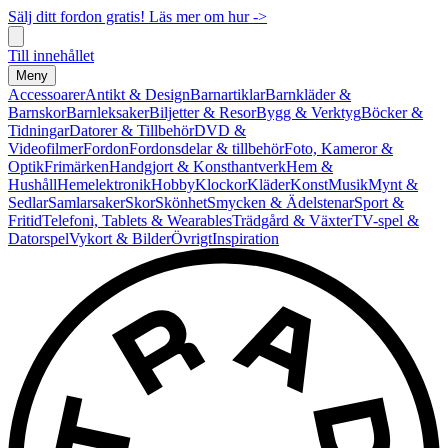
Sälj ditt fordon gratis! Läs mer om hur ->
Till innehållet
Meny
Accessoarer
Antikt & Design
Barnartiklar
Barnkläder &
Barnskor
Barnleksaker
Biljetter & Resor
Bygg & Verktyg
Böcker &
Tidningar
Datorer & Tillbehör
DVD &
Videofilmer
Fordon
Fordonsdelar & tillbehör
Foto, Kameror &
Optik
Frimärken
Handgjort & Konsthantverk
Hem &
Hushåll
Hemelektronik
Hobby
Klockor
Kläder
Konst
Musik
Mynt &
Sedlar
Samlarsaker
Skor
Skönhet
Smycken & Ädelstenar
Sport &
Fritid
Telefoni, Tablets & Wearables
Trädgård & Växter
TV-spel &
Datorspel
Vykort & Bilder
Övrigt
Inspiration