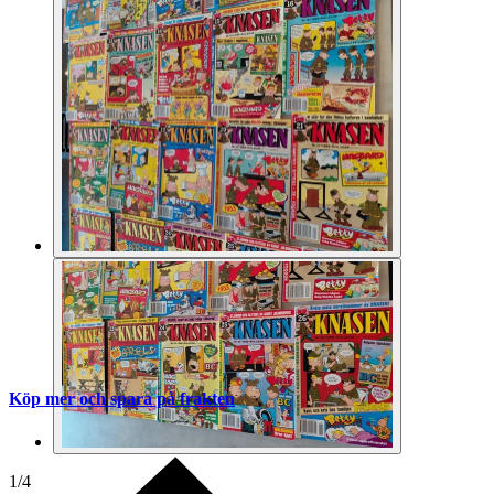
Köp mer och spara på frakten
1
/
4