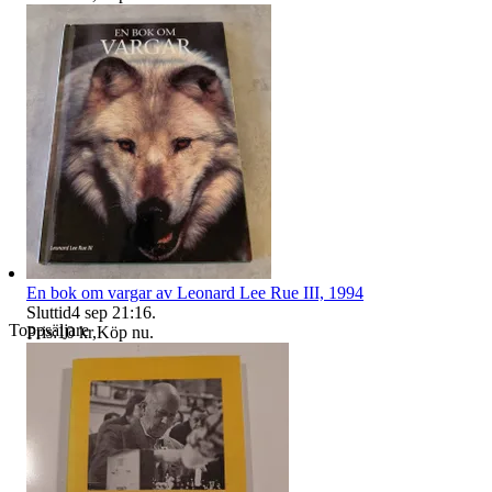
En bok om vargar av Leonard Lee Rue III, 1994
Sluttid
4 sep 21:16
.
Toppsäljare
Pris:
10 kr
,
Köp nu
.