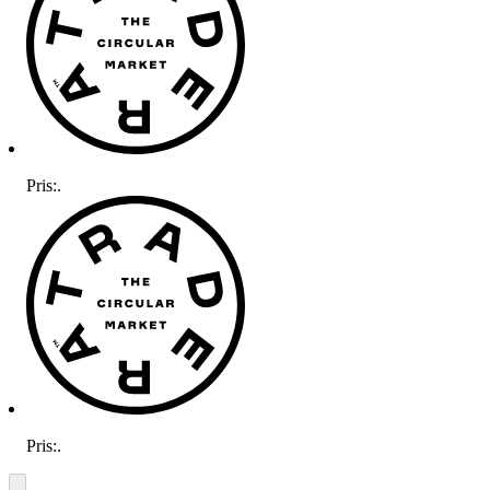
Pris:
.
Pris:
.