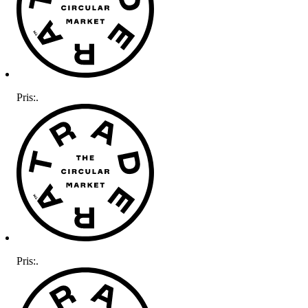
Pris:
.
Pris:
.