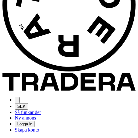
SEK
Så funkar det
Ny annons
Logga in
Skapa konto