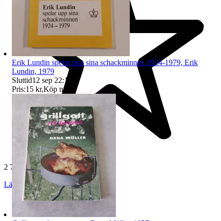
Erik Lundin spelar upp sina schackminnen 1924-1979, Erik
Lundin, 1979
Sluttid
12 sep 22:17
.
Pris:
15 kr
,
Köp nu
.
2 736 omdömen
Läs omdömen
Följ