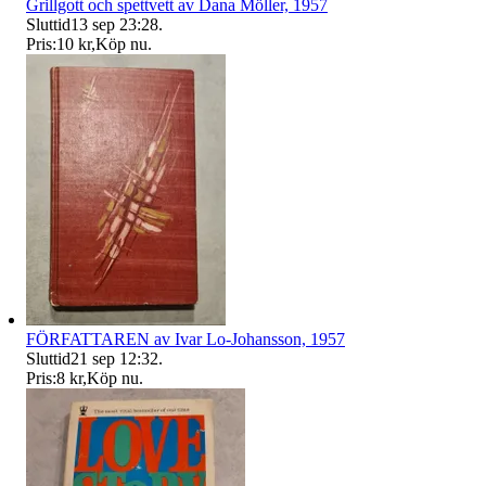
Grillgott och spettvett av Dana Möller, 1957
Sluttid
13 sep 23:28
.
Pris:
10 kr
,
Köp nu
.
FÖRFATTAREN av Ivar Lo-Johansson, 1957
Sluttid
21 sep 12:32
.
Pris:
8 kr
,
Köp nu
.