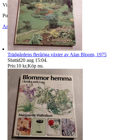
Visningar
44
Publicerad
6 jul 18:54
Anmäl
Sälj liknande
Trädgårdens fleråriga växter av Alan Bloom, 1975
Sluttid
20 aug 15:04
.
Pris:
10 kr
,
Köp nu
.