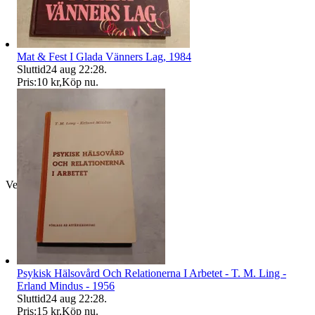
Mat & Fest I Glada Vänners Lag, 1984
Sluttid
24 aug 22:28
.
Pris:
10 kr
,
Köp nu
.
Verifierad
Psykisk Hälsovård Och Relationerna I Arbetet - T. M. Ling -
Erland Mindus - 1956
Sluttid
24 aug 22:28
.
Pris:
15 kr
,
Köp nu
.