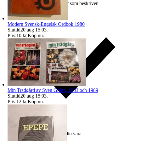
Ersättning om varan inte är som beskriven
Modern Svensk-Engelsk Ordbok 1980
Sluttid
20 aug 15:03
.
Pris:
10 kr
,
Köp nu
.
Min Trädgård av Sven Gréen, 1983 och 1989
Sluttid
20 aug 15:03
.
Pris:
12 kr
,
Köp nu
.
Ersättning om du inte får din vara