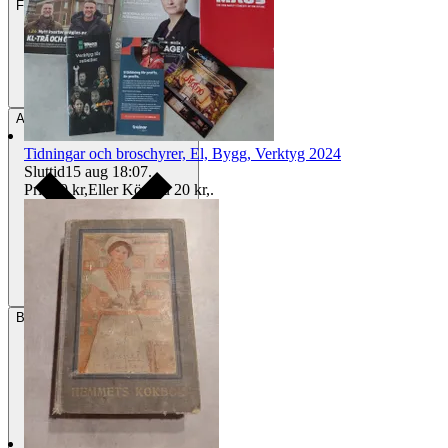
Frakt
Från 59 kr
Avhämtning
Enköping, Sverige
Tidningar och broschyrer, El, Bygg, Verktyg 2024
Sluttid
15 aug 18:07
.
Pris:
10 kr
,
Eller Köp nu
20 kr
,
.
Betalning
Via Tradera