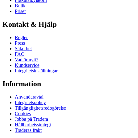
Fraktkalkylatorn
Butik
Priser
Kontakt & Hjälp
Regler
Press
Säkerhet
FAQ
Vad är nytt?
Kundservice
Integritetsinställningar
Information
Användaravtal
Integritetspolicy
Tillgänglighetsredogörelse
Cookies
Jobba på Tradera
Hållbarhetsstrategi
Traderas frakt