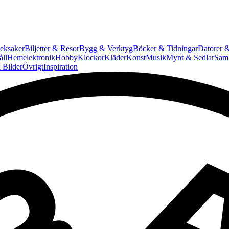
eksaker
Biljetter & Resor
Bygg & Verktyg
Böcker & Tidningar
Datorer &
ll
Hemelektronik
Hobby
Klockor
Kläder
Konst
Musik
Mynt & Sedlar
Saml
 Bilder
Övrigt
Inspiration