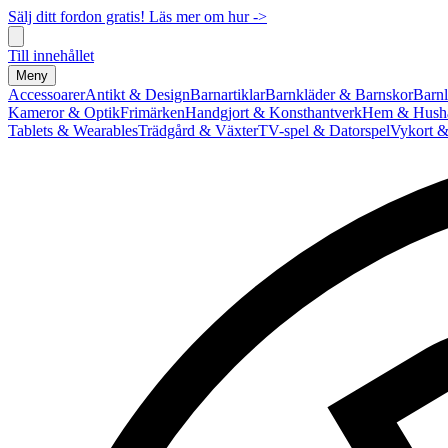
Sälj ditt fordon gratis! Läs mer om hur ->
Till innehållet
Meny
Accessoarer
Antikt & Design
Barnartiklar
Barnkläder & Barnskor
Barnl
Kameror & Optik
Frimärken
Handgjort & Konsthantverk
Hem & Hushå
Tablets & Wearables
Trädgård & Växter
TV-spel & Datorspel
Vykort &