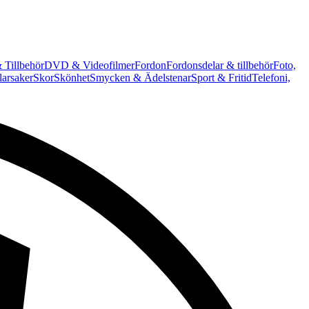
 Tillbehör
DVD & Videofilmer
Fordon
Fordonsdelar & tillbehör
Foto,
arsaker
Skor
Skönhet
Smycken & Ädelstenar
Sport & Fritid
Telefoni,