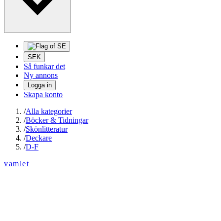
SEK
Så funkar det
Ny annons
Logga in
Skapa konto
/
Alla kategorier
/
Böcker & Tidningar
/
Skönlitteratur
/
Deckare
/
D-F
vamlet