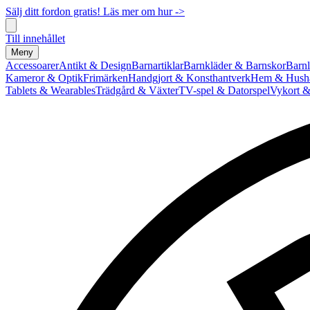
Sälj ditt fordon gratis! Läs mer om hur ->
Till innehållet
Meny
Accessoarer
Antikt & Design
Barnartiklar
Barnkläder & Barnskor
Barnl
Kameror & Optik
Frimärken
Handgjort & Konsthantverk
Hem & Hushå
Tablets & Wearables
Trädgård & Växter
TV-spel & Datorspel
Vykort &