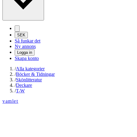
SEK
Så funkar det
Ny annons
Logga in
Skapa konto
/
Alla kategorier
/
Böcker & Tidningar
/
Skönlitteratur
/
Deckare
/
T-W
vamlet