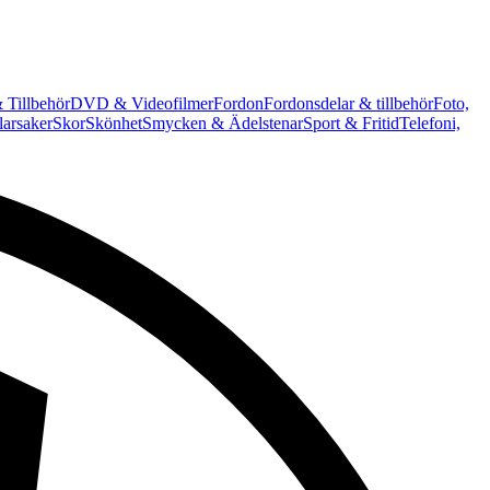
 Tillbehör
DVD & Videofilmer
Fordon
Fordonsdelar & tillbehör
Foto,
arsaker
Skor
Skönhet
Smycken & Ädelstenar
Sport & Fritid
Telefoni,