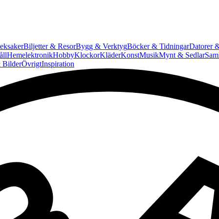
eksaker
Biljetter & Resor
Bygg & Verktyg
Böcker & Tidningar
Datorer &
ll
Hemelektronik
Hobby
Klockor
Kläder
Konst
Musik
Mynt & Sedlar
Saml
 Bilder
Övrigt
Inspiration