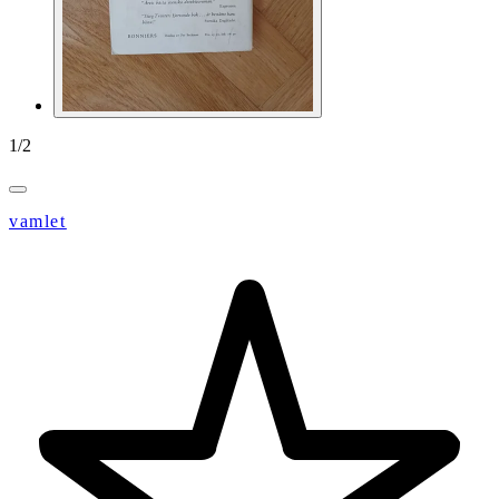
1
/
2
vamlet