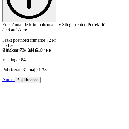
En spännande kriminalroman av Stieg Trenter. Perfekt för
deckarälskare.
Frakt postnord frimärke 72 kr
Häftad
Objektnr
734 241 510
BRA SKICK SE BILDER
Visningar
84
Publicerad
31 maj 21:38
Anmäl
Sälj liknande