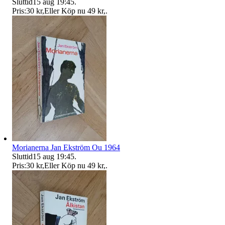
Sluttid
15 aug 19:45
.
Pris:
30 kr
,
Eller Köp nu
49 kr
,
.
Morianerna Jan Ekström Ou 1964
Sluttid
15 aug 19:45
.
Pris:
30 kr
,
Eller Köp nu
49 kr
,
.