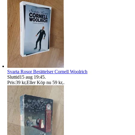
Svarta Rosor Berättelser Cornell Woolrich
Sluttid
15 aug 19:45
.
Pris:
39 kr
,
Eller Köp nu
59 kr
,
.