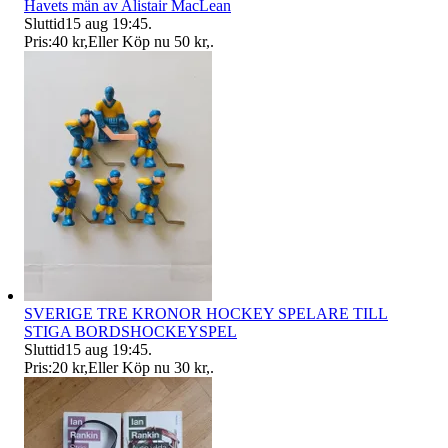
Havets män av Alistair MacLean
Sluttid
15 aug 19:45
.
Pris:
40 kr
,
Eller Köp nu
50 kr
,
.
SVERIGE TRE KRONOR HOCKEY SPELARE TILL
STIGA BORDSHOCKEYSPEL
Sluttid
15 aug 19:45
.
Pris:
20 kr
,
Eller Köp nu
30 kr
,
.