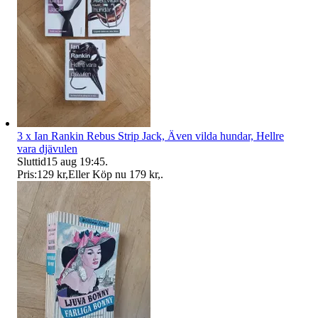
3 x Ian Rankin Rebus Strip Jack, Även vilda hundar, Hellre
vara djävulen
Sluttid
15 aug 19:45
.
Pris:
129 kr
,
Eller Köp nu
179 kr
,
.