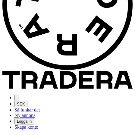
SEK
Så funkar det
Ny annons
Logga in
Skapa konto