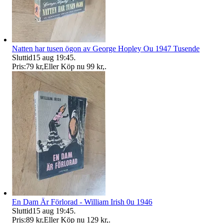
Natten har tusen ögon av George Hopley Ou 1947 Tusende
Sluttid
15 aug 19:45
.
Pris:
79 kr
,
Eller Köp nu
99 kr
,
.
En Dam Är Förlorad - William Irish 0u 1946
Sluttid
15 aug 19:45
.
Pris:
89 kr
,
Eller Köp nu
129 kr
,
.