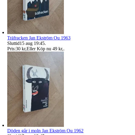
Träfracken Jan Ekström Ou 1963
Sluttid
15 aug 19:45
.
Pris:
30 kr
,
Eller Köp nu
49 kr
,
.
Döden går i moln Jan Ekström Ou 1962