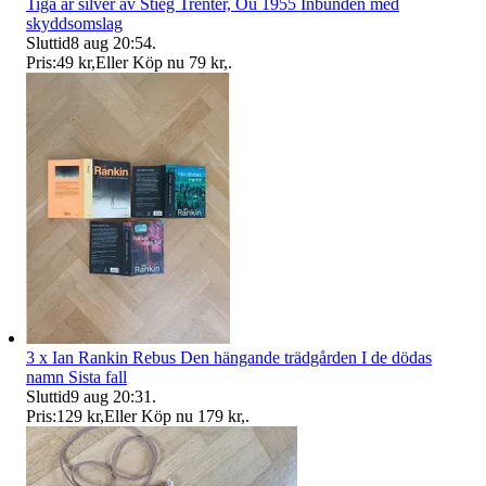
Tiga är silver av Stieg Trenter, Ou 1955 Inbunden med
skyddsomslag
Sluttid
8 aug 20:54
.
Pris:
49 kr
,
Eller Köp nu
79 kr
,
.
3 x Ian Rankin Rebus Den hängande trädgården I de dödas
namn Sista fall
Sluttid
9 aug 20:31
.
Pris:
129 kr
,
Eller Köp nu
179 kr
,
.