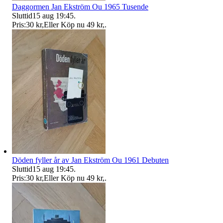
Daggormen Jan Ekström Ou 1965 Tusende
Sluttid
15 aug 19:45
.
Pris:
30 kr
,
Eller Köp nu
49 kr
,
.
Döden fyller år av Jan Ekström Ou 1961 Debuten
Sluttid
15 aug 19:45
.
Pris:
30 kr
,
Eller Köp nu
49 kr
,
.