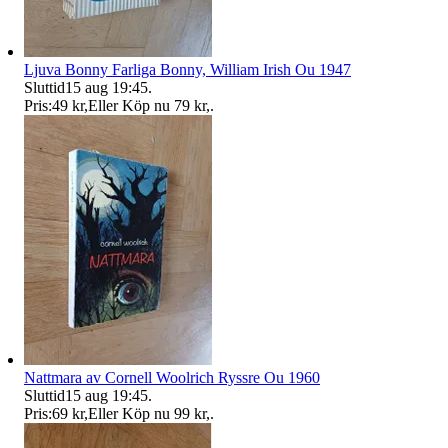
Ljuva Bonny Farliga Bonny, William Irish Ou 1947
Sluttid
15 aug 19:45
.
Pris:
49 kr
,
Eller Köp nu
79 kr
,
.
Nattmara av Cornell Woolrich Ryssre Ou 1960
Sluttid
15 aug 19:45
.
Pris:
69 kr
,
Eller Köp nu
99 kr
,
.