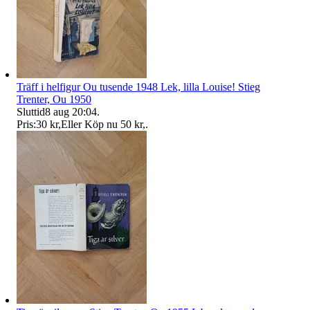
Träff i helfigur Ou tusende 1948 Lek, lilla Louise! Stieg
Trenter, Ou 1950
Sluttid
8 aug 20:04
.
Pris:
30 kr
,
Eller Köp nu
50 kr
,
.