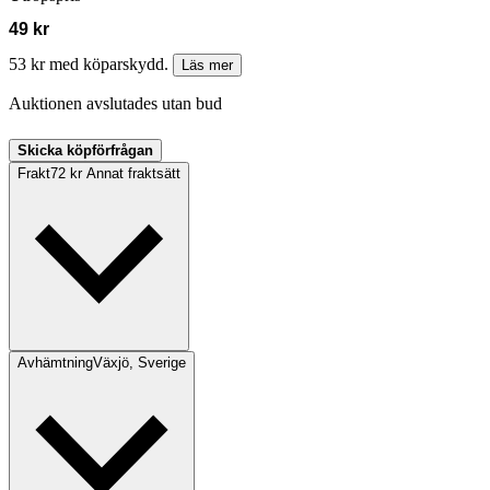
49 kr
53 kr med köparskydd.
Läs mer
Auktionen avslutades utan bud
Skicka köpförfrågan
Frakt
72 kr Annat fraktsätt
Avhämtning
Växjö, Sverige