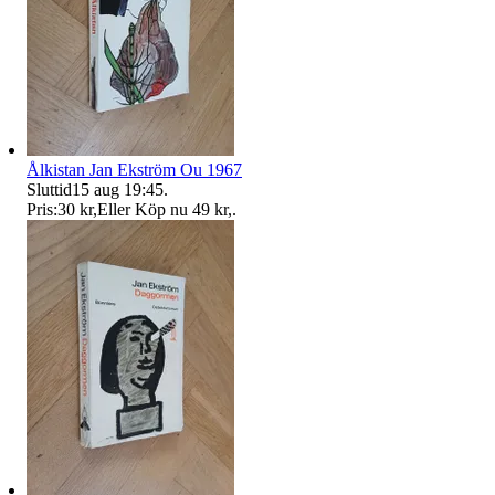
Ålkistan Jan Ekström Ou 1967
Sluttid
15 aug 19:45
.
Pris:
30 kr
,
Eller Köp nu
49 kr
,
.