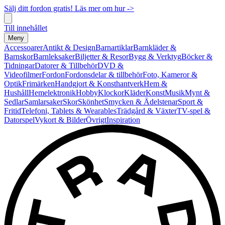
Sälj ditt fordon gratis! Läs mer om hur ->
Till innehållet
Meny
Accessoarer
Antikt & Design
Barnartiklar
Barnkläder &
Barnskor
Barnleksaker
Biljetter & Resor
Bygg & Verktyg
Böcker &
Tidningar
Datorer & Tillbehör
DVD &
Videofilmer
Fordon
Fordonsdelar & tillbehör
Foto, Kameror &
Optik
Frimärken
Handgjort & Konsthantverk
Hem &
Hushåll
Hemelektronik
Hobby
Klockor
Kläder
Konst
Musik
Mynt &
Sedlar
Samlarsaker
Skor
Skönhet
Smycken & Ädelstenar
Sport &
Fritid
Telefoni, Tablets & Wearables
Trädgård & Växter
TV-spel &
Datorspel
Vykort & Bilder
Övrigt
Inspiration