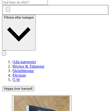
Filtrera efter kategori
/
Alla kategorier
/
Böcker & Tidningar
/
Skönlitteratur
/
Deckare
/
T-W
Hoppa över karusell