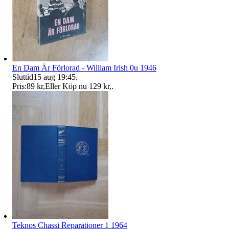
En Dam Är Förlorad - William Irish 0u 1946
Sluttid
15 aug 19:45
.
Pris:
89 kr
,
Eller Köp nu
129 kr
,
.
Teknos Chassi Reparationer 1 1964