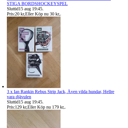
STIGA BORDSHOCKEYSPEL
Sluttid
15 aug 19:45
.
Pris:
20 kr
,
Eller Köp nu
30 kr
,
.
3 x Ian Rankin Rebus Strip Jack, Även vilda hundar, Hellre
vara djävulen
Sluttid
15 aug 19:45
.
Pris:
129 kr
,
Eller Köp nu
179 kr
,
.