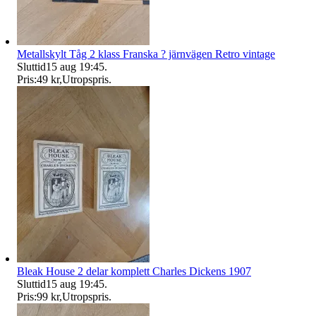
Metallskylt Tåg 2 klass Franska ? järnvägen Retro vintage
Sluttid
15 aug 19:45
.
Pris:
49 kr
,
Utropspris
.
Bleak House 2 delar komplett Charles Dickens 1907
Sluttid
15 aug 19:45
.
Pris:
99 kr
,
Utropspris
.