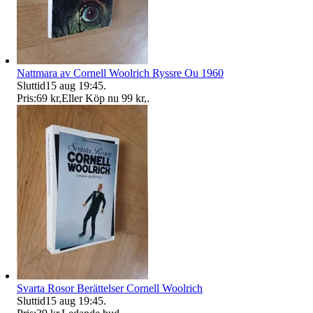
Nattmara av Cornell Woolrich Ryssre Ou 1960
Sluttid
15 aug 19:45
.
Pris:
69 kr
,
Eller Köp nu
99 kr
,
.
Svarta Rosor Berättelser Cornell Woolrich
Sluttid
15 aug 19:45
.