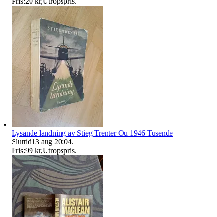
Pris:
20 kr
,
Utropspris
.
Lysande landning av Stieg Trenter Ou 1946 Tusende
Sluttid
13 aug 20:04
.
Pris:
99 kr
,
Utropspris
.