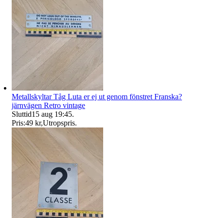
Metallskyltar Tåg Luta er ej ut genom fönstret Franska?
järnvägen Retro vintage
Sluttid
15 aug 19:45
.
Pris:
49 kr
,
Utropspris
.