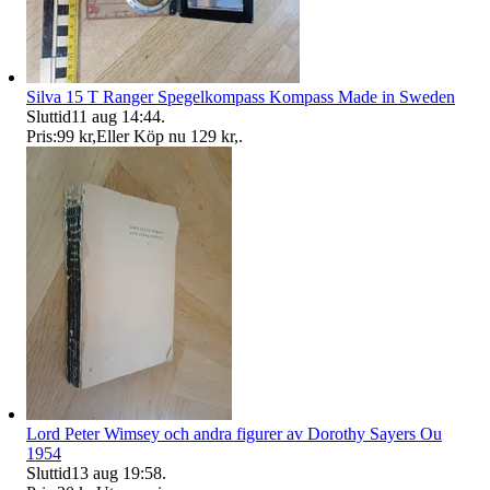
Silva 15 T Ranger Spegelkompass Kompass Made in Sweden
Sluttid
11 aug 14:44
.
Pris:
99 kr
,
Eller Köp nu
129 kr
,
.
Lord Peter Wimsey och andra figurer av Dorothy Sayers Ou
1954
Sluttid
13 aug 19:58
.