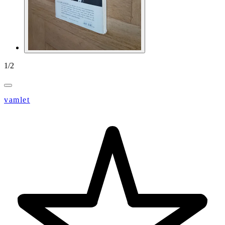
1
/
2
vamlet