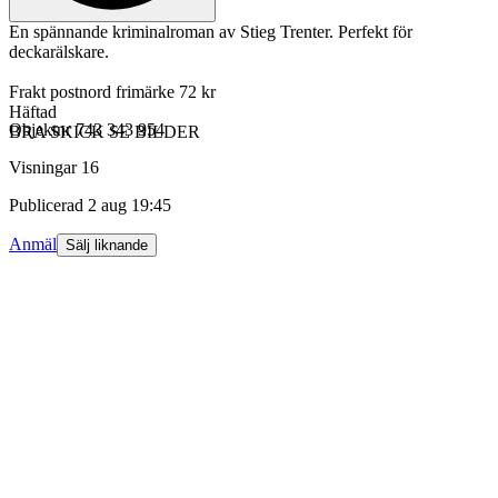
En spännande kriminalroman av Stieg Trenter. Perfekt för
deckarälskare.
Frakt postnord frimärke 72 kr
Häftad
Objektnr
743 343 954
BRA SKICK SE BILDER
Visningar
16
Publicerad
2 aug 19:45
Anmäl
Sälj liknande