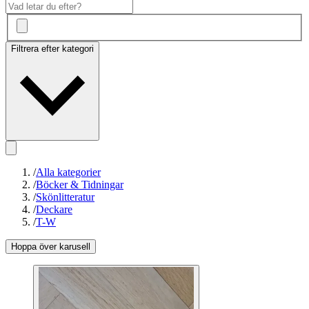
Filtrera efter kategori
/
Alla kategorier
/
Böcker & Tidningar
/
Skönlitteratur
/
Deckare
/
T-W
Hoppa över karusell