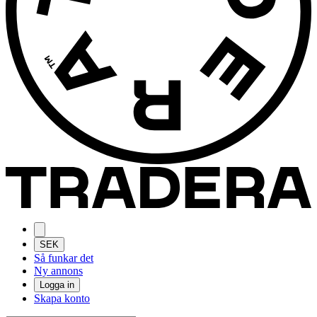
SEK
Så funkar det
Ny annons
Logga in
Skapa konto