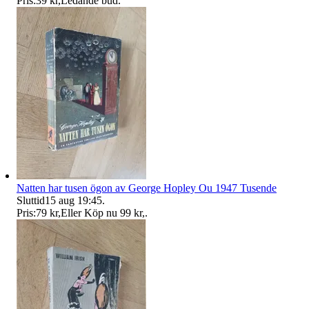
Pris:
39 kr
,
Ledande bud
.
Natten har tusen ögon av George Hopley Ou 1947 Tusende
Sluttid
15 aug 19:45
.
Pris:
79 kr
,
Eller Köp nu
99 kr
,
.