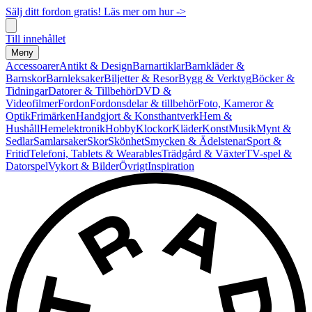
Sälj ditt fordon gratis! Läs mer om hur ->
Till innehållet
Meny
Accessoarer
Antikt & Design
Barnartiklar
Barnkläder &
Barnskor
Barnleksaker
Biljetter & Resor
Bygg & Verktyg
Böcker &
Tidningar
Datorer & Tillbehör
DVD &
Videofilmer
Fordon
Fordonsdelar & tillbehör
Foto, Kameror &
Optik
Frimärken
Handgjort & Konsthantverk
Hem &
Hushåll
Hemelektronik
Hobby
Klockor
Kläder
Konst
Musik
Mynt &
Sedlar
Samlarsaker
Skor
Skönhet
Smycken & Ädelstenar
Sport &
Fritid
Telefoni, Tablets & Wearables
Trädgård & Växter
TV-spel &
Datorspel
Vykort & Bilder
Övrigt
Inspiration