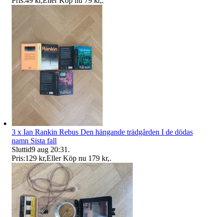
Pris:
49 kr
,
Eller Köp nu
79 kr
,
.
3 x Ian Rankin Rebus Den hängande trädgården I de dödas
namn Sista fall
Sluttid
9 aug 20:31
.
Pris:
129 kr
,
Eller Köp nu
179 kr
,
.