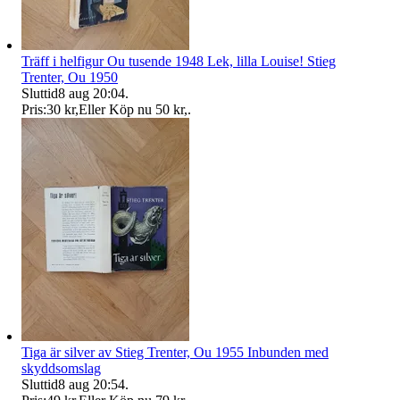
Träff i helfigur Ou tusende 1948 Lek, lilla Louise! Stieg
Trenter, Ou 1950
Sluttid
8 aug 20:04
.
Pris:
30 kr
,
Eller Köp nu
50 kr
,
.
Tiga är silver av Stieg Trenter, Ou 1955 Inbunden med
skyddsomslag
Sluttid
8 aug 20:54
.