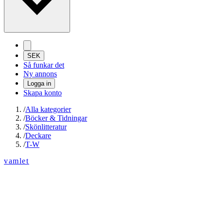
SEK
Så funkar det
Ny annons
Logga in
Skapa konto
/
Alla kategorier
/
Böcker & Tidningar
/
Skönlitteratur
/
Deckare
/
T-W
vamlet