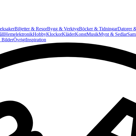
eksaker
Biljetter & Resor
Bygg & Verktyg
Böcker & Tidningar
Datorer &
ll
Hemelektronik
Hobby
Klockor
Kläder
Konst
Musik
Mynt & Sedlar
Saml
 Bilder
Övrigt
Inspiration