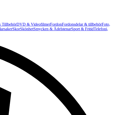
 Tillbehör
DVD & Videofilmer
Fordon
Fordonsdelar & tillbehör
Foto,
arsaker
Skor
Skönhet
Smycken & Ädelstenar
Sport & Fritid
Telefoni,