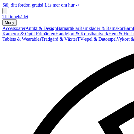
Sälj ditt fordon gratis! Läs mer om hur ->
Till innehållet
Meny
Accessoarer
Antikt & Design
Barnartiklar
Barnkläder & Barnskor
Barnl
Kameror & Optik
Frimärken
Handgjort & Konsthantverk
Hem & Hushå
Tablets & Wearables
Trädgård & Växter
TV-spel & Datorspel
Vykort &