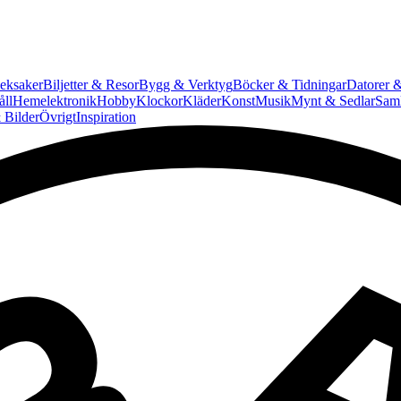
eksaker
Biljetter & Resor
Bygg & Verktyg
Böcker & Tidningar
Datorer &
ll
Hemelektronik
Hobby
Klockor
Kläder
Konst
Musik
Mynt & Sedlar
Saml
 Bilder
Övrigt
Inspiration