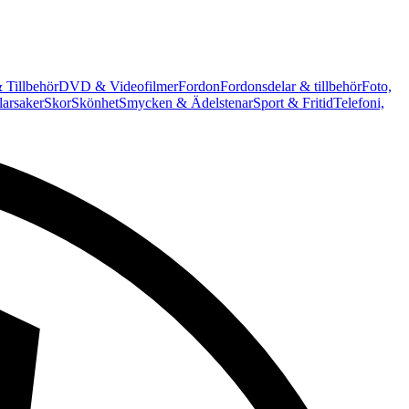
 Tillbehör
DVD & Videofilmer
Fordon
Fordonsdelar & tillbehör
Foto,
arsaker
Skor
Skönhet
Smycken & Ädelstenar
Sport & Fritid
Telefoni,