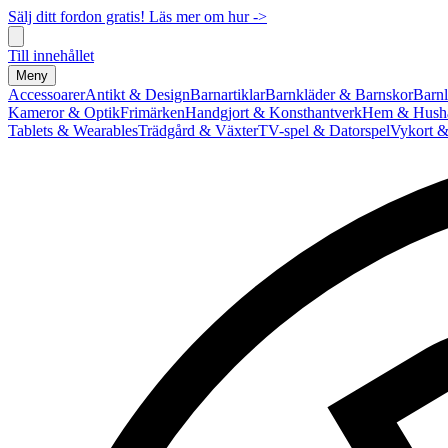
Sälj ditt fordon gratis! Läs mer om hur ->
Till innehållet
Meny
Accessoarer
Antikt & Design
Barnartiklar
Barnkläder & Barnskor
Barnl
Kameror & Optik
Frimärken
Handgjort & Konsthantverk
Hem & Hushå
Tablets & Wearables
Trädgård & Växter
TV-spel & Datorspel
Vykort &