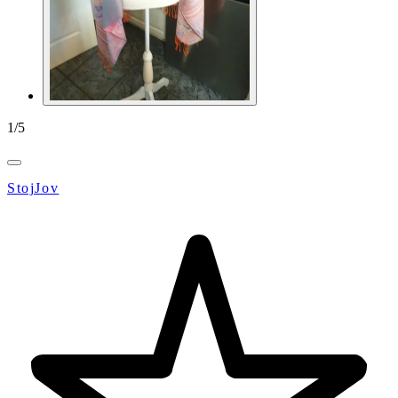
1
/
5
StojJov