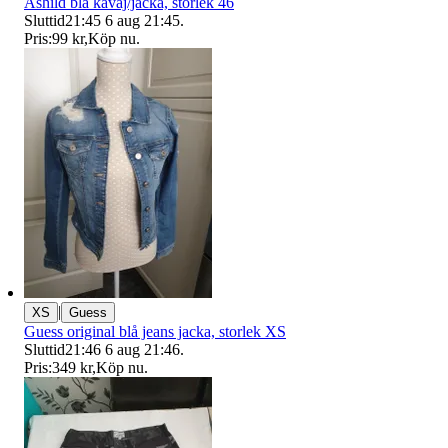
Åshild blå kavaj/jacka, storlek 46
Sluttid
21:45
6 aug 21:45
.
Pris:
99 kr
,
Köp nu
.
|
XS
Guess
Guess original blå jeans jacka, storlek XS
Sluttid
21:46
6 aug 21:46
.
Pris:
349 kr
,
Köp nu
.