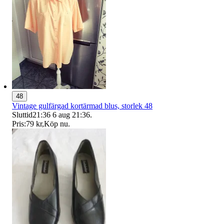
48
Vintage gulfärgad kortärmad blus, storlek 48
Sluttid
21:36
6 aug 21:36
.
Pris:
79 kr
,
Köp nu
.