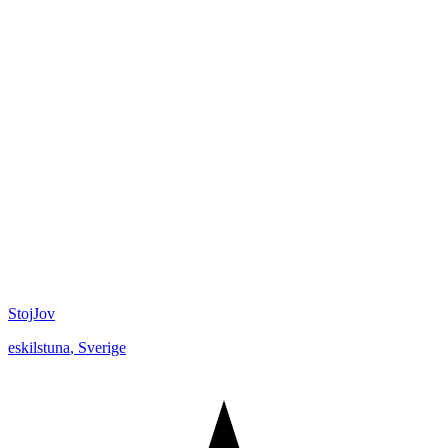
StojJov
eskilstuna
,
Sverige