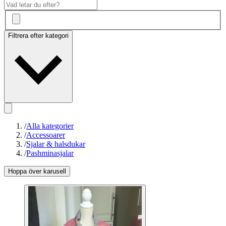
Filtrera efter kategori
/
Alla kategorier
/
Accessoarer
/
Sjalar & halsdukar
/
Pashminasjalar
Hoppa över karusell