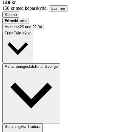
149 kr
158 kr med köparskydd.
Läs mer
Köp nu
Föreslå pris
Avslutas
26 aug 22:04
Frakt
Från 49 kr
Avhämtning
eskilstuna, Sverige
Betalning
Via Tradera