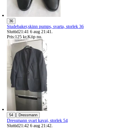
36
Studebaker,skinn pumps, svarta, storlek 36
Sluttid
21:41
6 aug 21:41
.
Pris:
125 kr
,
Köp nu
.
|
54
Dressmann
Dressmann svart kavaj, storlek 54
Sluttid
21:42
6 aug 21:42
.