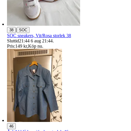
|
38
SOC
SOC sneakers, Vit/Rosa storlek 38
Sluttid
21:44
6 aug 21:44
.
Pris:
149 kr
,
Köp nu
.
46