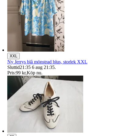
XXL
Ny Jerrys blå mönstrad blus, storlek XXL
Sluttid
21:35
6 aug 21:35
.
Pris:
99 kr
,
Köp nu
.