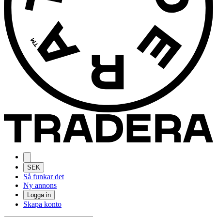
SEK
Så funkar det
Ny annons
Logga in
Skapa konto