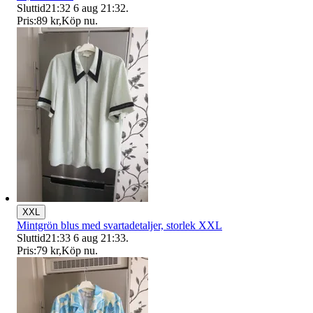
Sluttid
21:32
6 aug 21:32
.
Pris:
89 kr
,
Köp nu
.
XXL
Mintgrön blus med svartadetaljer, storlek XXL
Sluttid
21:33
6 aug 21:33
.
Pris:
79 kr
,
Köp nu
.