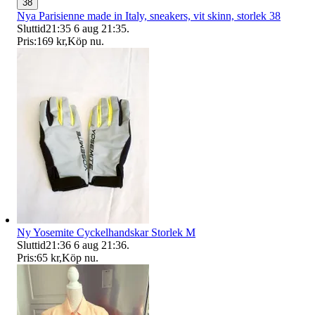
38
Nya Parisienne made in Italy, sneakers, vit skinn, storlek 38
Sluttid
21:35
6 aug 21:35
.
Pris:
169 kr
,
Köp nu
.
Ny Yosemite Cyckelhandskar Storlek M
Sluttid
21:36
6 aug 21:36
.
Pris:
65 kr
,
Köp nu
.