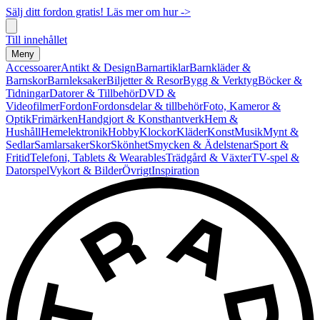
Sälj ditt fordon gratis! Läs mer om hur ->
Till innehållet
Meny
Accessoarer
Antikt & Design
Barnartiklar
Barnkläder &
Barnskor
Barnleksaker
Biljetter & Resor
Bygg & Verktyg
Böcker &
Tidningar
Datorer & Tillbehör
DVD &
Videofilmer
Fordon
Fordonsdelar & tillbehör
Foto, Kameror &
Optik
Frimärken
Handgjort & Konsthantverk
Hem &
Hushåll
Hemelektronik
Hobby
Klockor
Kläder
Konst
Musik
Mynt &
Sedlar
Samlarsaker
Skor
Skönhet
Smycken & Ädelstenar
Sport &
Fritid
Telefoni, Tablets & Wearables
Trädgård & Växter
TV-spel &
Datorspel
Vykort & Bilder
Övrigt
Inspiration