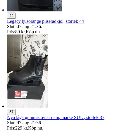
44
Legacy ljusorange pliseradkjol, storlek 44
Sluttid
7 aug 21:36
.
Pris:
89 kr
,
Köp nu
.
37
Nya låga gummistövlar dam, märke SUL , storlek 37
Sluttid
7 aug 21:36
.
Pris:
229 kr
,
Köp nu
.