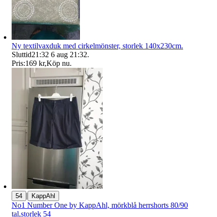
Ny textilvaxduk med cirkelmönster, storlek 140x230cm.
Sluttid
21:32
6 aug 21:32
.
Pris:
169 kr
,
Köp nu
.
|
54
KappAhl
No1 Number One by KappAhl, mörkblå herrshorts 80/90
tal,storlek 54