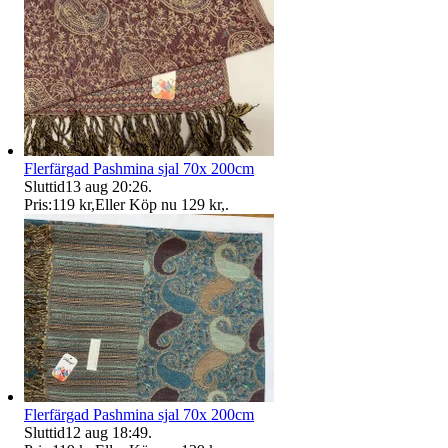
Flerfärgad Pashmina sjal 70x 200cm
Sluttid
13 aug 20:26
.
Pris:
119 kr
,
Eller Köp nu
129 kr
,
.
Flerfärgad Pashmina sjal 70x 200cm
Sluttid
12 aug 18:49
.