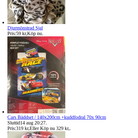
Djurmönstrad Sjal
Pris:
59 kr
,
Köp nu
.
Cars Bäddset / 140x200cm +kuddfodral 70x 90cm
Sluttid
14 aug 20:27
.
Pris:
319 kr
,
Eller Köp nu
329 kr
,
.