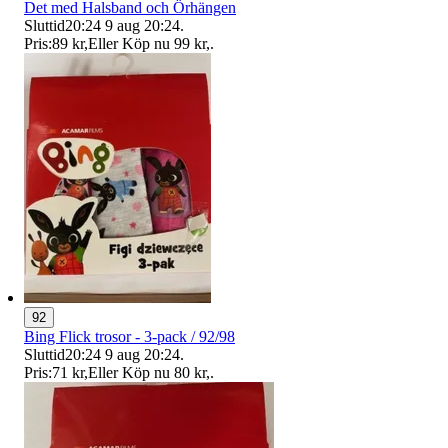
Det med Halsband och Örhängen
Sluttid
20:24
9 aug 20:24
.
Pris:
89 kr
,
Eller Köp nu
99 kr
,
.
92
Bing Flick trosor - 3-pack / 92/98
Sluttid
20:24
9 aug 20:24
.
Pris:
71 kr
,
Eller Köp nu
80 kr
,
.