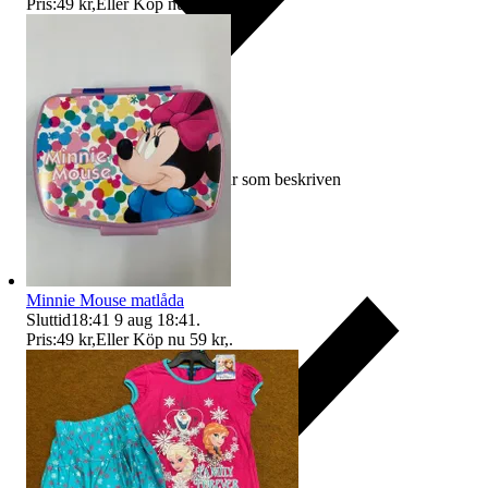
Pris:
49 kr
,
Eller Köp nu
59 kr
,
.
Ersättning om varan inte är som beskriven
Minnie Mouse matlåda
Sluttid
18:41
9 aug 18:41
.
Pris:
49 kr
,
Eller Köp nu
59 kr
,
.