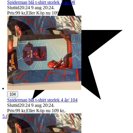
Spiderman blå t-shirt storlek 3 år/ 98
Sluttid
20:24
9 aug 20:24
.
Pris:
99 kr
,
Eller Köp nu
109 kr
,
.
104
Spiderman blå t-shirt storlek 4 år/ 104
Sluttid
20:24
9 aug 20:24
.
Pris:
99 kr
,
Eller Köp nu
109 kr
,
.
5.0