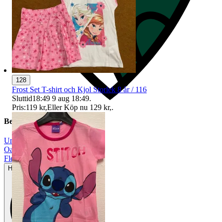
128
Frost Set T-shirt och Kjol Storlek 8 år / 116
Sluttid
18:49
9 aug 18:49
.
Pris:
119 kr
,
Eller Köp nu
129 kr
,
.
Beskrivning
Unisex
|
Oanvänt
|
Flerfärgad
Helt ny och aldrig använd