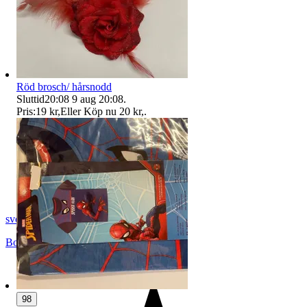
Röd brosch/ hårsnodd
Sluttid
20:08
9 aug 20:08
.
Pris:
19 kr
,
Eller Köp nu
20 kr
,
.
svopt1
Borås
,
Sverige
98