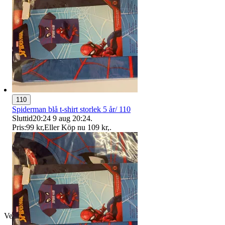
110
Spiderman blå t-shirt storlek 5 år/ 110
Sluttid
20:24
9 aug 20:24
.
Pris:
99 kr
,
Eller Köp nu
109 kr
,
.
Verifierad