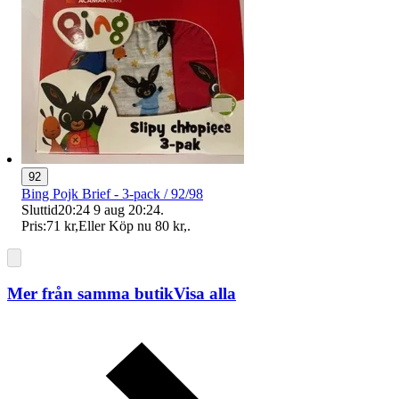
92
Bing Pojk Brief - 3-pack / 92/98
Sluttid
20:24
9 aug 20:24
.
Pris:
71 kr
,
Eller Köp nu
80 kr
,
.
Mer från samma butik
Visa alla