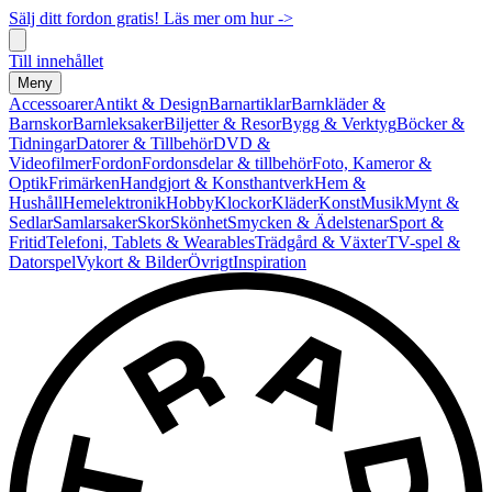
Sälj ditt fordon gratis! Läs mer om hur ->
Till innehållet
Meny
Accessoarer
Antikt & Design
Barnartiklar
Barnkläder &
Barnskor
Barnleksaker
Biljetter & Resor
Bygg & Verktyg
Böcker &
Tidningar
Datorer & Tillbehör
DVD &
Videofilmer
Fordon
Fordonsdelar & tillbehör
Foto, Kameror &
Optik
Frimärken
Handgjort & Konsthantverk
Hem &
Hushåll
Hemelektronik
Hobby
Klockor
Kläder
Konst
Musik
Mynt &
Sedlar
Samlarsaker
Skor
Skönhet
Smycken & Ädelstenar
Sport &
Fritid
Telefoni, Tablets & Wearables
Trädgård & Växter
TV-spel &
Datorspel
Vykort & Bilder
Övrigt
Inspiration