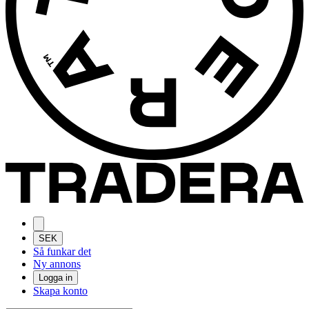
SEK
Så funkar det
Ny annons
Logga in
Skapa konto