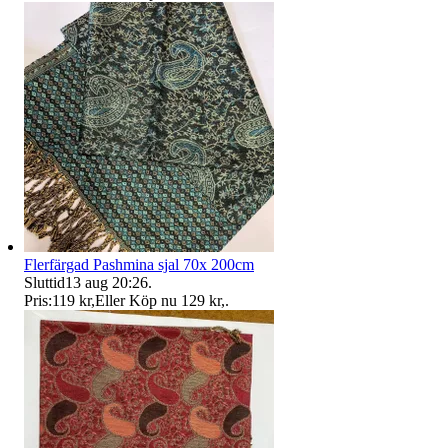
Flerfärgad Pashmina sjal 70x 200cm
Sluttid
13 aug 20:26
.
Pris:
119 kr
,
Eller Köp nu
129 kr
,
.