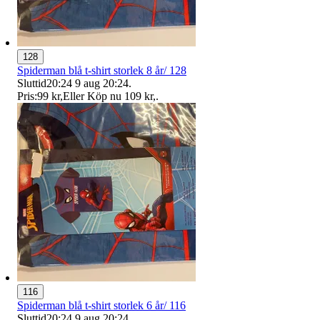
128
Spiderman blå t-shirt storlek 8 år/ 128
Sluttid
20:24
9 aug 20:24
.
Pris:
99 kr
,
Eller Köp nu
109 kr
,
.
116
Spiderman blå t-shirt storlek 6 år/ 116
Sluttid
20:24
9 aug 20:24
.