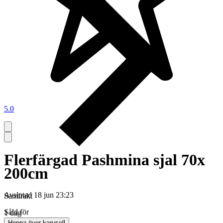
5.0
Flerfärgad Pashmina sjal 70x
200cm
Avslutad
18 jun 23:23
Samfrakt
Såld för
1 dag
Hoppa över karusell