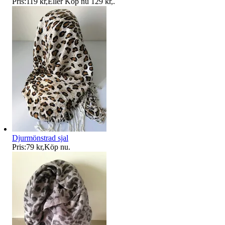
Pris:
119 kr
,
Eller Köp nu
129 kr
,
.
Djurmönstrad sjal
Pris:
79 kr
,
Köp nu
.