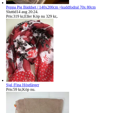
Peppa Pig Bäddset / 140x200cm +kuddfodral 70x 80cm
Sluttid
14 aug 20:24
.
Pris:
319 kr
,
Eller Köp nu
329 kr
,
.
Sjal /Fina Höstfärger
Pris:
59 kr
,
Köp nu
.