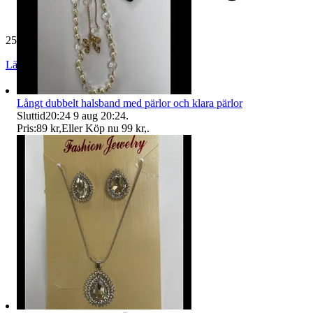
25 824 omdömen
Läs omdömen
Följ
Långt dubbelt halsband med pärlor och klara pärlor
Sluttid
20:24
9 aug 20:24
.
Pris:
89 kr
,
Eller Köp nu
99 kr
,
.