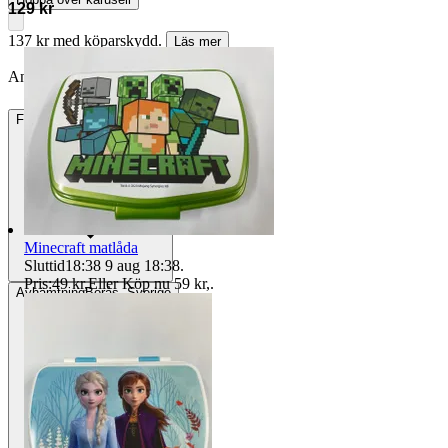
129 kr
137 kr med köparskydd.
Läs mer
Annonsen är avslutad. Såld med Köp nu.
Frakt
44 kr Annat fraktsätt
Minecraft matlåda
Sluttid
18:38
9 aug 18:38
.
Pris:
49 kr
,
Eller Köp nu
59 kr
,
.
Avhämtning
Borås, Sverige