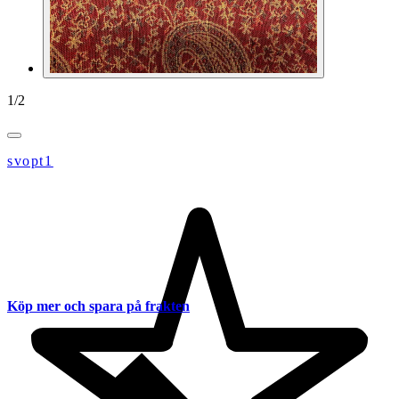
1
/
2
svopt1
Köp mer och spara på frakten