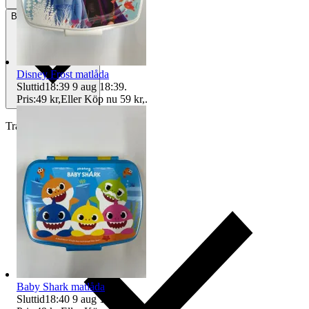
Betalning
Via Tradera
Disney Frost matlåda
Sluttid
18:39
9 aug 18:39
.
Pris:
49 kr
,
Eller Köp nu
59 kr
,
.
Traderas köparskydd
Baby Shark matlåda
Sluttid
18:40
9 aug 18:40
.