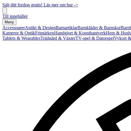
Sälj ditt fordon gratis! Läs mer om hur ->
Till innehållet
Meny
Accessoarer
Antikt & Design
Barnartiklar
Barnkläder & Barnskor
Barnl
Kameror & Optik
Frimärken
Handgjort & Konsthantverk
Hem & Hushå
Tablets & Wearables
Trädgård & Växter
TV-spel & Datorspel
Vykort &