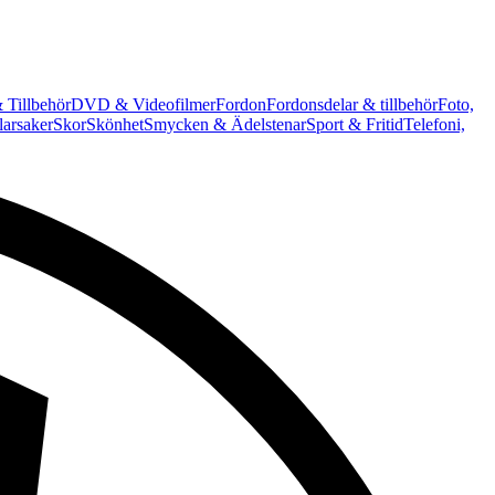
 Tillbehör
DVD & Videofilmer
Fordon
Fordonsdelar & tillbehör
Foto,
arsaker
Skor
Skönhet
Smycken & Ädelstenar
Sport & Fritid
Telefoni,