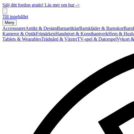
Sälj ditt fordon gratis! Läs mer om hur ->
Till innehållet
Meny
Accessoarer
Antikt & Design
Barnartiklar
Barnkläder & Barnskor
Barnl
Kameror & Optik
Frimärken
Handgjort & Konsthantverk
Hem & Hushå
Tablets & Wearables
Trädgård & Växter
TV-spel & Datorspel
Vykort &