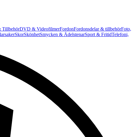
 Tillbehör
DVD & Videofilmer
Fordon
Fordonsdelar & tillbehör
Foto,
arsaker
Skor
Skönhet
Smycken & Ädelstenar
Sport & Fritid
Telefoni,