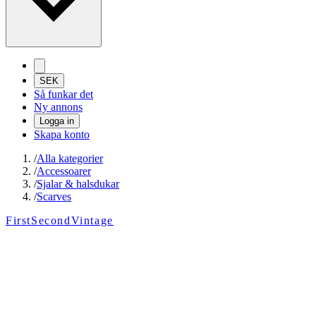
SEK
Så funkar det
Ny annons
Logga in
Skapa konto
/
Alla kategorier
/
Accessoarer
/
Sjalar & halsdukar
/
Scarves
FirstSecondVintage