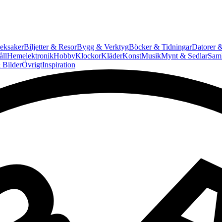
eksaker
Biljetter & Resor
Bygg & Verktyg
Böcker & Tidningar
Datorer &
ll
Hemelektronik
Hobby
Klockor
Kläder
Konst
Musik
Mynt & Sedlar
Saml
 Bilder
Övrigt
Inspiration