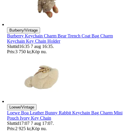
Burberry/Vintage
Burberry Keychain Charm Bear Trench Coat Bag Charm
Keychain Key Chain Holder
Sluttid
16:35
7 aug 16:35
.
Pris:
3 750 kr
,
Köp nu
.
Loewe/Vintage
Loewe Boa Leather Bunny Rabbit Keychain Bag Charm Mini
Pouch Ivory Key Chain
Sluttid
17:07
7 aug 17:07
.
Pris:
2 925 kr
,
Köp nu
.