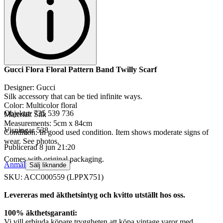
Gucci Flora Floral Pattern Band Twilly Scarf
Designer: Gucci
Silk accessory that can be tied infinite ways.
Color: Multicolor floral
Objektnr
735 539 736
Material: Silk
Measurements: 5cm x 84cm
Visningar
538
Condition: In good used condition. Item shows moderate signs of
wear. See photos.
Publicerad
8 jun 21:20
Comes with original packaging.
Anmäl
Sälj liknande
SKU: ACC000559 (LPPX751)
Levereras med äkthetsintyg och kvitto utställt hos oss.
100% äkthetsgaranti:
Vi vill erbjuda köpare tryggheten att köpa vintage varor med