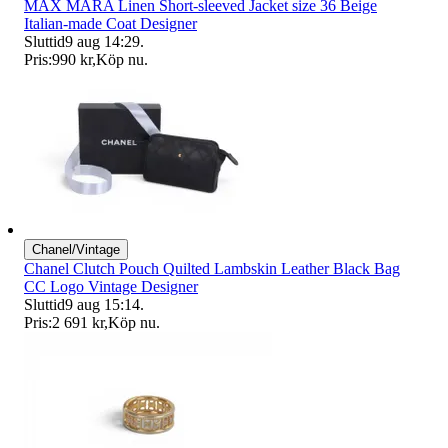
MAX MARA Linen Short-sleeved Jacket size 36 Beige
Italian-made Coat Designer
Sluttid
9 aug 14:29
.
Pris:
990 kr
,
Köp nu
.
Chanel/Vintage
Chanel Clutch Pouch Quilted Lambskin Leather Black Bag
CC Logo Vintage Designer
Sluttid
9 aug 15:14
.
Pris:
2 691 kr
,
Köp nu
.