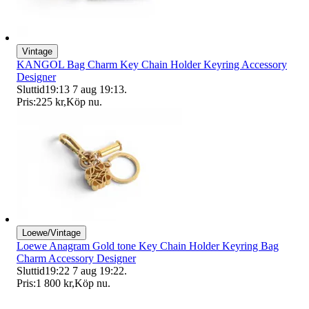
Vintage
KANGOL Bag Charm Key Chain Holder Keyring Accessory
Designer
Sluttid
19:13
7 aug 19:13
.
Pris:
225 kr
,
Köp nu
.
Loewe/Vintage
Loewe Anagram Gold tone Key Chain Holder Keyring Bag
Charm Accessory Designer
Sluttid
19:22
7 aug 19:22
.
Pris:
1 800 kr
,
Köp nu
.