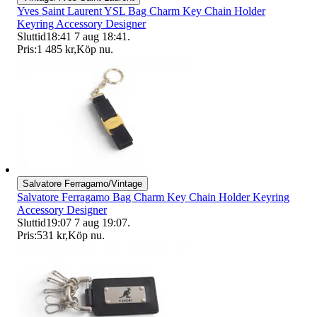
Yves Saint Laurent YSL Bag Charm Key Chain Holder
Keyring Accessory Designer
Sluttid
18:41
7 aug 18:41
.
Pris:
1 485 kr
,
Köp nu
.
Salvatore Ferragamo/Vintage
Salvatore Ferragamo Bag Charm Key Chain Holder Keyring
Accessory Designer
Sluttid
19:07
7 aug 19:07
.
Pris:
531 kr
,
Köp nu
.