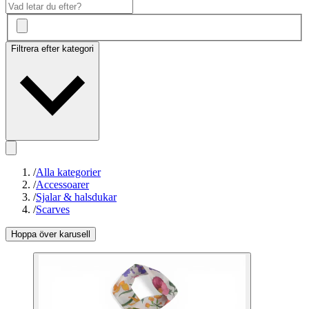
Filtrera efter kategori
/
Alla kategorier
/
Accessoarer
/
Sjalar & halsdukar
/
Scarves
Hoppa över karusell