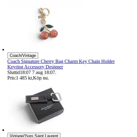
Coach/Vintage
Coach Signature Cherry Bag Charm Key Chain Holder
Keyring Accessory Designer
Sluttid
18:07
7 aug 18:07
.
Pris:
1 485 kr
,
Köp nu
.
Vintage/Yves Saint Laurent