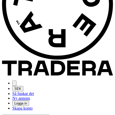
SEK
Så funkar det
Ny annons
Logga in
Skapa konto