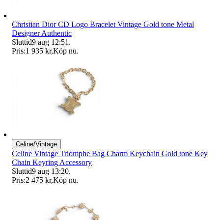
Christian Dior CD Logo Bracelet Vintage Gold tone Metal
Designer Authentic
Sluttid
9 aug 12:51
.
Pris:
1 935 kr
,
Köp nu
.
Celine/Vintage
Celine Vintage Triomphe Bag Charm Keychain Gold tone Key
Chain Keyring Accessory
Sluttid
9 aug 13:20
.
Pris:
2 475 kr
,
Köp nu
.