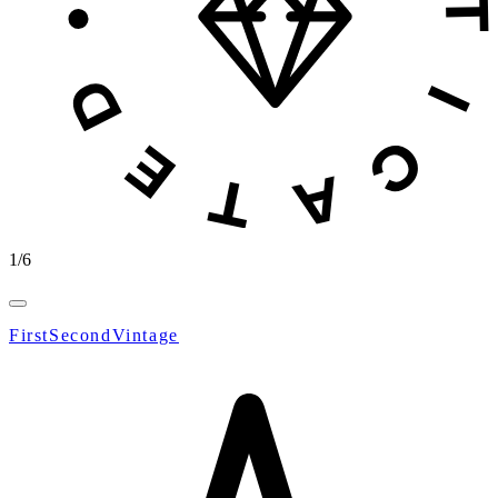
1
/
6
FirstSecondVintage