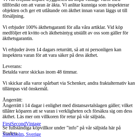
tillförsikt om att varan är äkta. Vi anlitar kunniga som inspekterar
objekten och ger ett utlåtande om äkthet innan varan läggs ut till
försäljning.
Vi erbjuder 100% äkthetsgaranti för alla våra artiklar. Vid köp
medföljer ett kvitto och äkthetsintyg utställt av oss som gäller för
äkthetsgarantin.
Vi erbjuder även 14 dagars returrätt, så att ni personligen kan
inspektera varan för att vara säker på dess äkthet.
Leverans:
Betalda varor skickas inom 48 timmar.
Vi skickar alla varor spårbart via Schenker, andra fraktalternativ kan
tillämpas vid önskemål.
Ångerrätt:
Ångerrätt i 14 dagar i enlighet med distansavtalslagen gäller; vilket
tillåter köparen att se varan i verkligheten och försäkra sig om dess
äkthet. Läs mer om villkoren för retur på vår säljsida.
FirstSecondVintage
Se fullständiga köpvillkor under ”info” på vår säljsida här på
Tradera.
Stockholm
,
Sverige