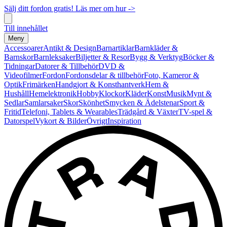
Sälj ditt fordon gratis! Läs mer om hur ->
Till innehållet
Meny
Accessoarer
Antikt & Design
Barnartiklar
Barnkläder &
Barnskor
Barnleksaker
Biljetter & Resor
Bygg & Verktyg
Böcker &
Tidningar
Datorer & Tillbehör
DVD &
Videofilmer
Fordon
Fordonsdelar & tillbehör
Foto, Kameror &
Optik
Frimärken
Handgjort & Konsthantverk
Hem &
Hushåll
Hemelektronik
Hobby
Klockor
Kläder
Konst
Musik
Mynt &
Sedlar
Samlarsaker
Skor
Skönhet
Smycken & Ädelstenar
Sport &
Fritid
Telefoni, Tablets & Wearables
Trädgård & Växter
TV-spel &
Datorspel
Vykort & Bilder
Övrigt
Inspiration