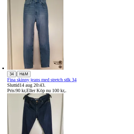
|
34
H&M
Fina skinny jeans med stretch stlk 34
Sluttid
14 aug 20:43
.
Pris:
90 kr
,
Eller Köp nu
100 kr
,
.