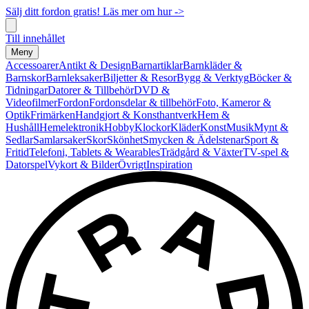
Sälj ditt fordon gratis! Läs mer om hur ->
Till innehållet
Meny
Accessoarer
Antikt & Design
Barnartiklar
Barnkläder &
Barnskor
Barnleksaker
Biljetter & Resor
Bygg & Verktyg
Böcker &
Tidningar
Datorer & Tillbehör
DVD &
Videofilmer
Fordon
Fordonsdelar & tillbehör
Foto, Kameror &
Optik
Frimärken
Handgjort & Konsthantverk
Hem &
Hushåll
Hemelektronik
Hobby
Klockor
Kläder
Konst
Musik
Mynt &
Sedlar
Samlarsaker
Skor
Skönhet
Smycken & Ädelstenar
Sport &
Fritid
Telefoni, Tablets & Wearables
Trädgård & Växter
TV-spel &
Datorspel
Vykort & Bilder
Övrigt
Inspiration