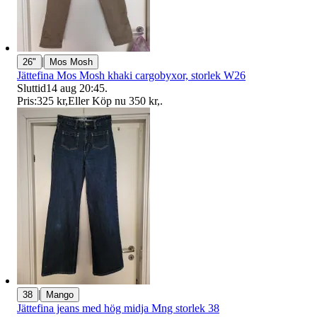
|
26"
Mos Mosh
Jättefina Mos Mosh khaki cargobyxor, storlek W26
Sluttid
14 aug 20:45
.
Pris:
325 kr
,
Eller Köp nu
350 kr
,
.
|
38
Mango
Jättefina jeans med hög midja Mng storlek 38