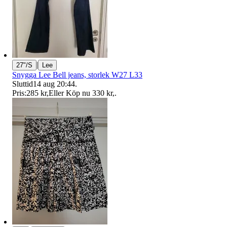
|
27"/S
Lee
Snygga Lee Bell jeans, storlek W27 L33
Sluttid
14 aug 20:44
.
Pris:
285 kr
,
Eller Köp nu
330 kr
,
.