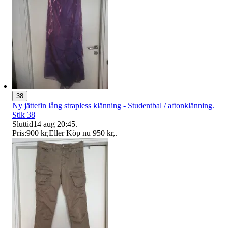
38
Ny jättefin lång strapless klänning - Studentbal / aftonklänning.
Stlk 38
Sluttid
14 aug 20:45
.
Pris:
900 kr
,
Eller Köp nu
950 kr
,
.