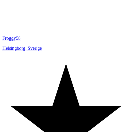
Froggy58
Helsingborg
,
Sverige