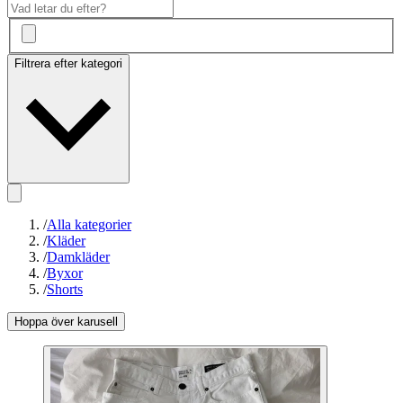
Filtrera efter kategori
/
Alla kategorier
/
Kläder
/
Damkläder
/
Byxor
/
Shorts
Hoppa över karusell