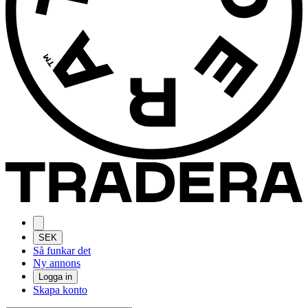
SEK
Så funkar det
Ny annons
Logga in
Skapa konto