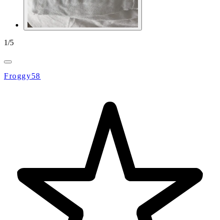
1
/
5
Froggy58