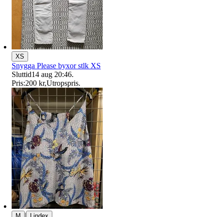
XS
Snygga Please byxor stlk XS
Sluttid
14 aug 20:46
.
Pris:
200 kr
,
Utropspris
.
|
M
Lindex