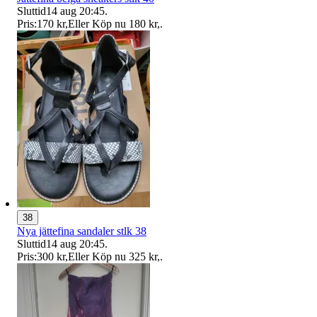
Sluttid
14 aug 20:45
.
Pris:
170 kr
,
Eller Köp nu
180 kr
,
.
38
Nya jättefina sandaler stlk 38
Sluttid
14 aug 20:45
.
Pris:
300 kr
,
Eller Köp nu
325 kr
,
.