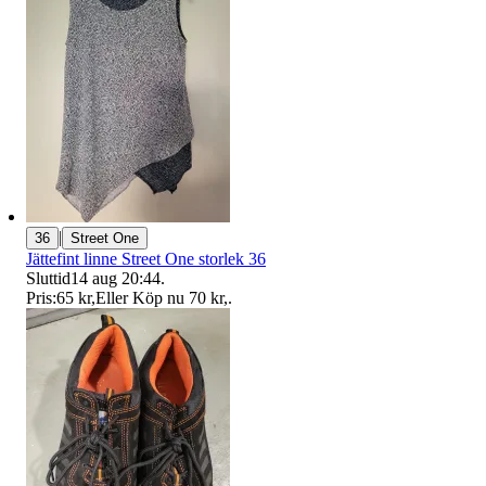
|
36
Street One
Jättefint linne Street One storlek 36
Sluttid
14 aug 20:44
.
Pris:
65 kr
,
Eller Köp nu
70 kr
,
.