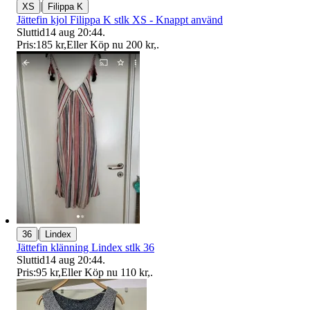
|
XS
Filippa K
Jättefin kjol Filippa K stlk XS - Knappt använd
Sluttid
14 aug 20:44
.
Pris:
185 kr
,
Eller Köp nu
200 kr
,
.
|
36
Lindex
Jättefin klänning Lindex stlk 36
Sluttid
14 aug 20:44
.
Pris:
95 kr
,
Eller Köp nu
110 kr
,
.