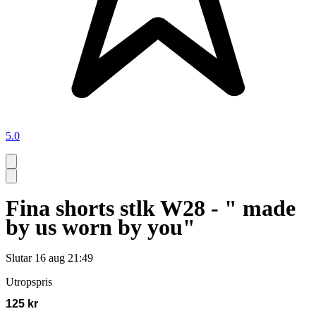
5.0
Fina shorts stlk W28 - " made
by us worn by you"
Slutar
16 aug 21:49
Utropspris
125 kr