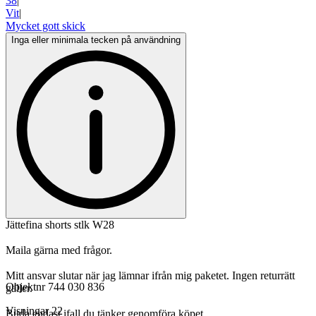
38
|
Vit
|
Mycket gott skick
Inga eller minimala tecken på användning
Jättefina shorts stlk W28
Maila gärna med frågor.
Mitt ansvar slutar när jag lämnar ifrån mig paketet. Ingen returrätt
Objektnr
744 030 836
gäller.
Visningar
22
Buda endast ifall du tänker genomföra köpet.