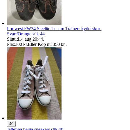
Portwest FW34 Steelite Lusum Trainer skyddsskor ,
Svart/Orange stlk 44
Sluttid
14 aug 20:44
.
Pris:
300 kr
,
Eller Köp nu
350 kr
,
.
40
Jättefina beiga sneakers stlk 40