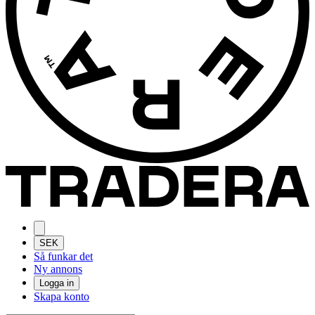
SEK
Så funkar det
Ny annons
Logga in
Skapa konto