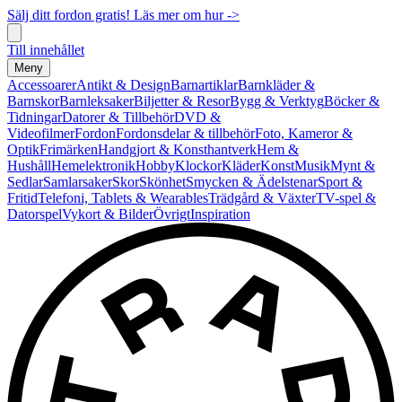
Sälj ditt fordon gratis! Läs mer om hur ->
Till innehållet
Meny
Accessoarer
Antikt & Design
Barnartiklar
Barnkläder &
Barnskor
Barnleksaker
Biljetter & Resor
Bygg & Verktyg
Böcker &
Tidningar
Datorer & Tillbehör
DVD &
Videofilmer
Fordon
Fordonsdelar & tillbehör
Foto, Kameror &
Optik
Frimärken
Handgjort & Konsthantverk
Hem &
Hushåll
Hemelektronik
Hobby
Klockor
Kläder
Konst
Musik
Mynt &
Sedlar
Samlarsaker
Skor
Skönhet
Smycken & Ädelstenar
Sport &
Fritid
Telefoni, Tablets & Wearables
Trädgård & Växter
TV-spel &
Datorspel
Vykort & Bilder
Övrigt
Inspiration