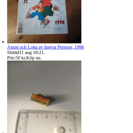
Agust och Lotta av Ingvar Persson, 1996
Sluttid
11 aug 18:21
.
Pris:
50 kr
,
Köp nu
.