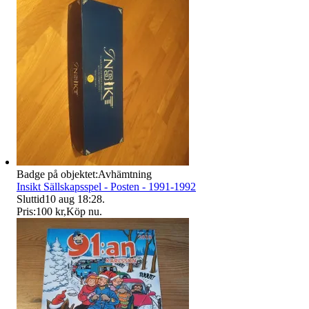
Badge på objektet:
Avhämtning
Insikt Sällskapsspel - Posten - 1991-1992
Sluttid
10 aug 18:28
.
Pris:
100 kr
,
Köp nu
.