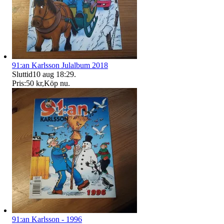
91:an Karlsson Julalbum 2018
Sluttid
10 aug 18:29
.
Pris:
50 kr
,
Köp nu
.
91:an Karlsson - 1996