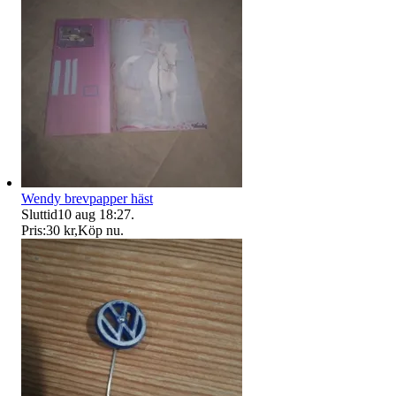
Wendy brevpapper häst
Sluttid
10 aug 18:27
.
Pris:
30 kr
,
Köp nu
.