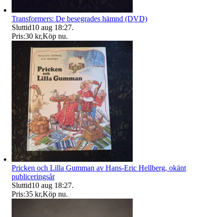
Transformers: De besegrades hämnd (DVD)
Sluttid
10 aug 18:27
.
Pris:
30 kr
,
Köp nu
.
Pricken och Lilla Gumman av Hans-Eric Hellberg, okänt
publiceringsår
Sluttid
10 aug 18:27
.
Pris:
35 kr
,
Köp nu
.