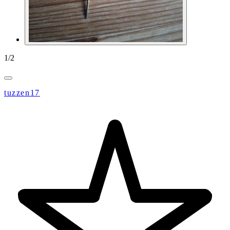
1
/
2
tuzzen17