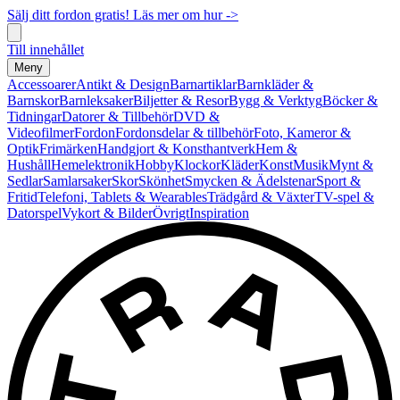
Sälj ditt fordon gratis! Läs mer om hur ->
Till innehållet
Meny
Accessoarer
Antikt & Design
Barnartiklar
Barnkläder &
Barnskor
Barnleksaker
Biljetter & Resor
Bygg & Verktyg
Böcker &
Tidningar
Datorer & Tillbehör
DVD &
Videofilmer
Fordon
Fordonsdelar & tillbehör
Foto, Kameror &
Optik
Frimärken
Handgjort & Konsthantverk
Hem &
Hushåll
Hemelektronik
Hobby
Klockor
Kläder
Konst
Musik
Mynt &
Sedlar
Samlarsaker
Skor
Skönhet
Smycken & Ädelstenar
Sport &
Fritid
Telefoni, Tablets & Wearables
Trädgård & Växter
TV-spel &
Datorspel
Vykort & Bilder
Övrigt
Inspiration