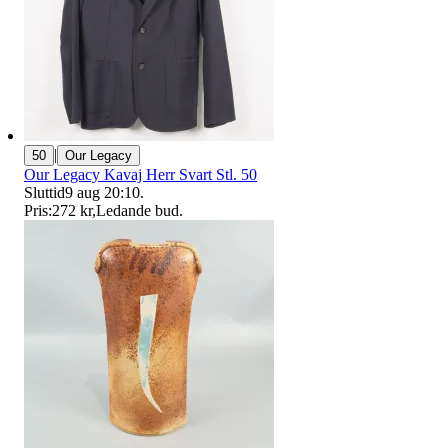
|
50
Our Legacy
Our Legacy Kavaj Herr Svart Stl. 50
Sluttid
9 aug 20:10
.
Pris:
272 kr
,
Ledande bud
.