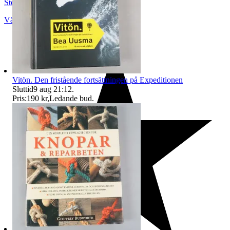
StockholmsStadsmission
Västerhaninge
,
Sverige
Vitön. Den fristående fortsättningen på Expeditionen
Sluttid
9 aug 21:12
.
Pris:
190 kr
,
Ledande bud
.