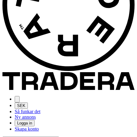
SEK
Så funkar det
Ny annons
Logga in
Skapa konto