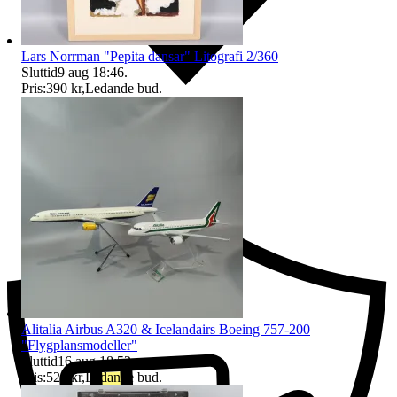
Lars Norrman "Pepita dansar" Litografi 2/360
Sluttid
9 aug 18:46
.
Pris:
390 kr
,
Ledande bud
.
Ersättning om du inte får din vara
Alitalia Airbus A320 & Icelandairs Boeing 757-200
"Flygplansmodeller"
Sluttid
16 aug 18:52
.
Pris:
525 kr
,
Ledande bud
.