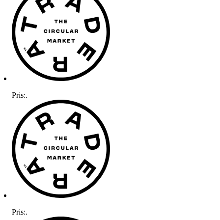
Pris:
.
Pris:
.