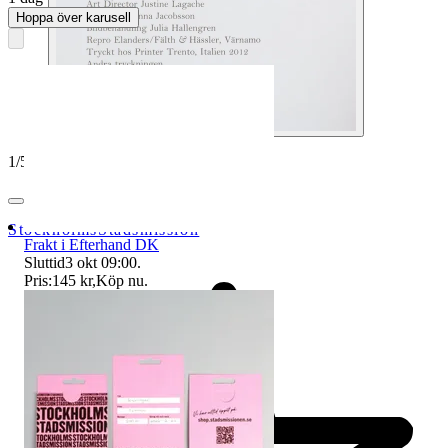
Hoppa över karusell
1
/
5
StockholmsStadsmission
Frakt i Efterhand DK
Sluttid
3 okt 09:00
.
Pris:
145 kr
,
Köp nu
.