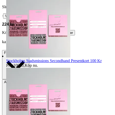
Slutpris
∙
Visa bud
224 kr
Köparskydd är valfritt hos företag.
Läs mer
karlab vann auktionen
Frakt
75 kr DSV
Stockholms Stadsmissions Secondhand Presentkort 100 Kr
Pris:
100 kr
,
Köp nu
.
Avhämtning
Västerhaninge, Sverige