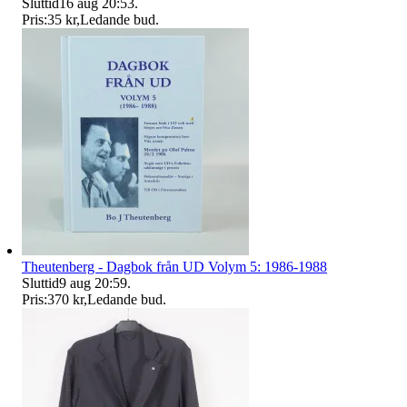
Sluttid
16 aug 20:53
.
Pris:
35 kr
,
Ledande bud
.
Theutenberg - Dagbok från UD Volym 5: 1986-1988
Sluttid
9 aug 20:59
.
Pris:
370 kr
,
Ledande bud
.