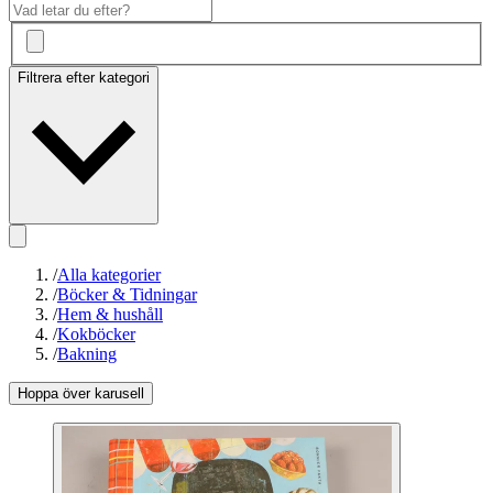
Filtrera efter kategori
/
Alla kategorier
/
Böcker & Tidningar
/
Hem & hushåll
/
Kokböcker
/
Bakning
Hoppa över karusell