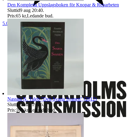
Den Kompletta Uppslagsboken för Knopar & Reparbeten
Sluttid
9 aug 20:40
.
Pris:
65 kr
,
Ledande bud
.
5.0
Nassim N. Taleb "Den Svarta Svanen" (2012)
Sluttid
9 aug 19:26
.
Pris:
100 kr
,
Ledande bud
.