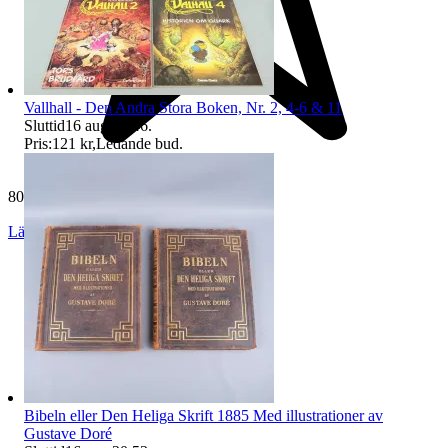
Vallhall - Den Andra Stora Boken, Nr. 2, 4-6 & 11
Sluttid
16 aug 20:46
.
Pris:
121 kr
,
Ledande bud
.
80 716 omdömen
Läs omdömen
Följ
Bibeln eller Den Heliga Skrift 1885 Med illustrationer av
Gustave Doré