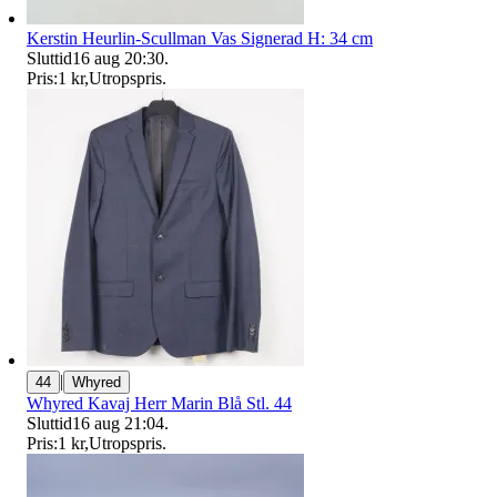
Kerstin Heurlin-Scullman Vas Signerad H: 34 cm
Sluttid
16 aug 20:30
.
Pris:
1 kr
,
Utropspris
.
|
44
Whyred
Whyred Kavaj Herr Marin Blå Stl. 44
Sluttid
16 aug 21:04
.
Pris:
1 kr
,
Utropspris
.