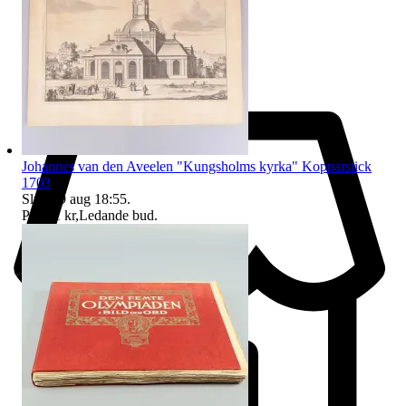
Johannes van den Aveelen "Kungsholms kyrka" Kopparstick
1703
Sluttid
9 aug 18:55
.
Pris:
11 kr
,
Ledande bud
.