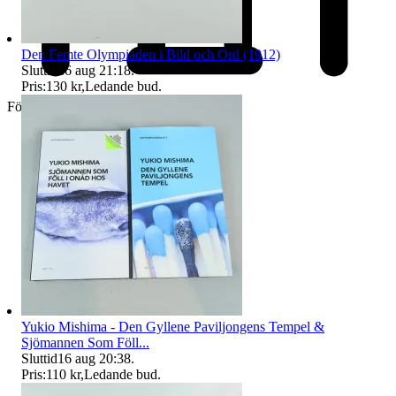
Den Femte Olympiaden i Bild och Ord (1912)
Sluttid
16 aug 21:18
.
Pris:
130 kr
,
Ledande bud
.
Företag
Yukio Mishima - Den Gyllene Paviljongens Tempel &
Sjömannen Som Föll...
Sluttid
16 aug 20:38
.
Pris:
110 kr
,
Ledande bud
.