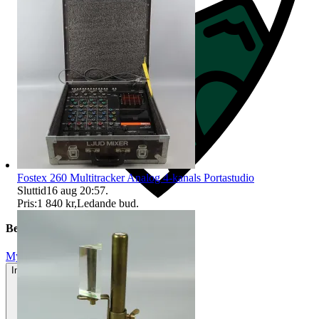
Fostex 260 Multitracker Analog 4-kanals Portastudio
Sluttid
16 aug 20:57
.
Pris:
1 840 kr
,
Ledande bud
.
Beskrivning
Mycket gott skick
Inga eller minimala tecken på användning