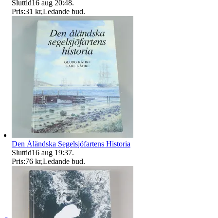
Sluttid
16 aug 20:48
.
Pris:
31 kr
,
Ledande bud
.
Den Åländska Segelsjöfartens Historia
Sluttid
16 aug 19:37
.
Pris:
76 kr
,
Ledande bud
.