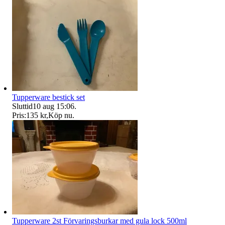
Tupperware bestick set
Sluttid
10 aug 15:06
.
Pris:
135 kr
,
Köp nu
.
Tupperware 2st Förvaringsburkar med gula lock 500ml