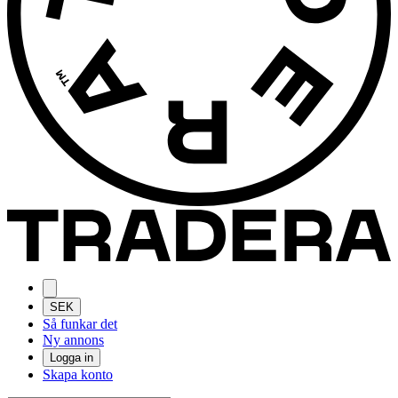
SEK
Så funkar det
Ny annons
Logga in
Skapa konto