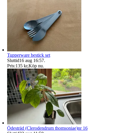
Tupperware bestick set
Sluttid
16 aug 16:57
.
Pris:
135 kr
,
Köp nu
.
Ödesträd (Clerodendrum thomsoniae)nr 16