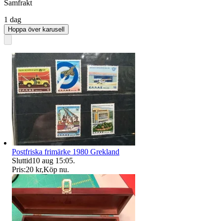
Samfrakt
1 dag
Hoppa över karusell
Postfriska frimärke 1980 Grekland
Sluttid
10 aug 15:05
.
Pris:
20 kr
,
Köp nu
.