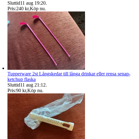
Sluttid
11 aug 19:20
.
Pris:
240 kr
,
Köp nu
.
Tupperware 2st Långskedar till långa drinkar eller rensa senap-
ketchup flaska
Sluttid
11 aug 21:12
.
Pris:
90 kr
,
Köp nu
.