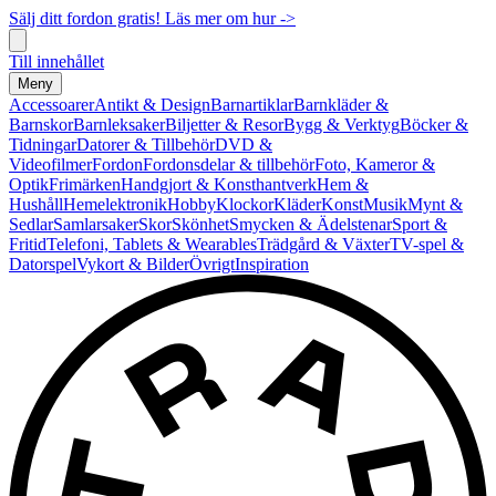
Sälj ditt fordon gratis! Läs mer om hur ->
Till innehållet
Meny
Accessoarer
Antikt & Design
Barnartiklar
Barnkläder &
Barnskor
Barnleksaker
Biljetter & Resor
Bygg & Verktyg
Böcker &
Tidningar
Datorer & Tillbehör
DVD &
Videofilmer
Fordon
Fordonsdelar & tillbehör
Foto, Kameror &
Optik
Frimärken
Handgjort & Konsthantverk
Hem &
Hushåll
Hemelektronik
Hobby
Klockor
Kläder
Konst
Musik
Mynt &
Sedlar
Samlarsaker
Skor
Skönhet
Smycken & Ädelstenar
Sport &
Fritid
Telefoni, Tablets & Wearables
Trädgård & Växter
TV-spel &
Datorspel
Vykort & Bilder
Övrigt
Inspiration