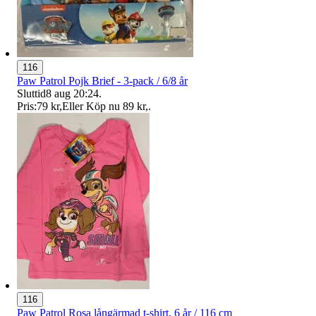
116
Paw Patrol Pojk Brief - 3-pack / 6/8 år
Sluttid
8 aug 20:24
.
Pris:
79 kr
,
Eller Köp nu
89 kr
,
.
116
Paw Patrol Rosa långärmad t-shirt, 6 år / 116 cm