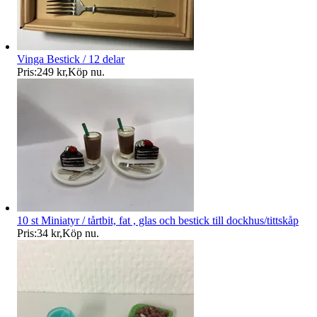
Vinga Bestick / 12 delar
Pris:
249 kr
,
Köp nu
.
10 st Miniatyr / tårtbit, fat , glas och bestick till dockhus/tittskåp
Pris:
34 kr
,
Köp nu
.