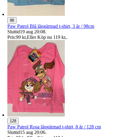
98
Paw Patrol Blå långärmad t-shirt, 3 år / 98cm
Sluttid
19 aug 20:08
.
Pris:
99 kr
,
Eller Köp nu
119 kr
,
.
128
Paw Patrol Rosa långärmad t-shirt, 8 år / 128 cm
Sluttid
15 aug 20:06
.