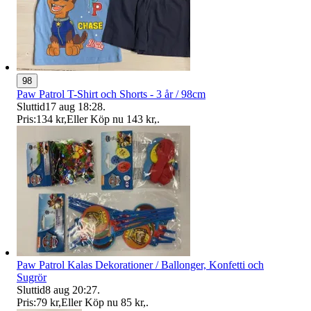
98
Paw Patrol T-Shirt och Shorts - 3 år / 98cm
Sluttid
17 aug 18:28
.
Pris:
134 kr
,
Eller Köp nu
143 kr
,
.
Paw Patrol Kalas Dekorationer / Ballonger, Konfetti och
Sugrör
Sluttid
8 aug 20:27
.
Pris:
79 kr
,
Eller Köp nu
85 kr
,
.