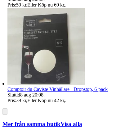
Pris:
59 kr
,
Eller Köp nu
69 kr
,
.
Comptoir du Caviste Vinhällare - Dropstop, 6-pack
Sluttid
8 aug 20:08
.
Pris:
39 kr
,
Eller Köp nu
42 kr
,
.
Mer från samma butik
Visa alla