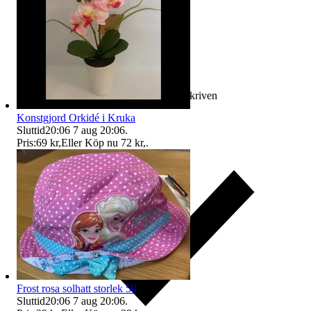
Ersättning om varan inte är som beskriven
Konstgjord Orkidé i Kruka
Sluttid
20:06
7 aug 20:06
.
Pris:
69 kr
,
Eller Köp nu
72 kr
,
.
Frost rosa solhatt storlek 50
Sluttid
20:06
7 aug 20:06
.