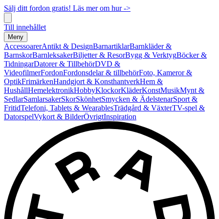
Sälj ditt fordon gratis! Läs mer om hur ->
Till innehållet
Meny
Accessoarer
Antikt & Design
Barnartiklar
Barnkläder &
Barnskor
Barnleksaker
Biljetter & Resor
Bygg & Verktyg
Böcker &
Tidningar
Datorer & Tillbehör
DVD &
Videofilmer
Fordon
Fordonsdelar & tillbehör
Foto, Kameror &
Optik
Frimärken
Handgjort & Konsthantverk
Hem &
Hushåll
Hemelektronik
Hobby
Klockor
Kläder
Konst
Musik
Mynt &
Sedlar
Samlarsaker
Skor
Skönhet
Smycken & Ädelstenar
Sport &
Fritid
Telefoni, Tablets & Wearables
Trädgård & Växter
TV-spel &
Datorspel
Vykort & Bilder
Övrigt
Inspiration