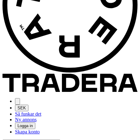
SEK
Så funkar det
Ny annons
Logga in
Skapa konto