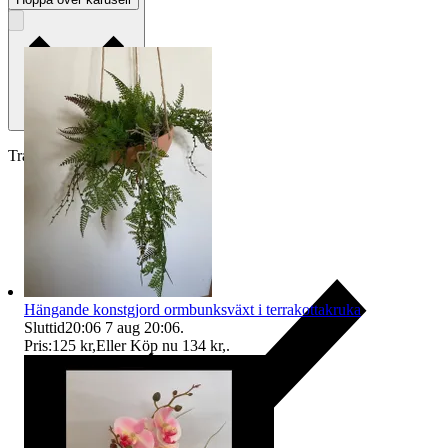
Traderas köparskydd
Hängande konstgjord ormbunksväxt i terrakottakruka
Sluttid
20:06
7 aug 20:06
.
Pris:
125 kr
,
Eller Köp nu
134 kr
,
.