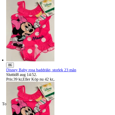
86
Disney Baby rosa baddräkt, storlek 23 mån
Sluttid
8 aug 14:52
.
Pris:
39 kr
,
Eller Köp nu
42 kr
,
.
Toppsäljare