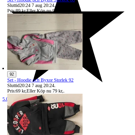
Sluttid
20:24
7 aug 20:24
.
Pris:
89 kr
,
Eller Köp nu
99 kr
,
.
92
Set - Hoodie och Byxor Storlek 92
Sluttid
20:24
7 aug 20:24
.
Pris:
69 kr
,
Eller Köp nu
79 kr
,
.
5.0