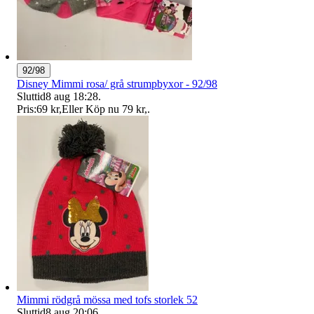
92/98
Disney Mimmi rosa/ grå strumpbyxor - 92/98
Sluttid
8 aug 18:28
.
Pris:
69 kr
,
Eller Köp nu
79 kr
,
.
Mimmi rödgrå mössa med tofs storlek 52
Sluttid
8 aug 20:06
.