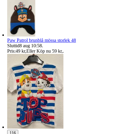
Paw Patrol brunblå mössa storlek 48
Sluttid
8 aug 10:58
.
Pris:
49 kr
,
Eller Köp nu
59 kr
,
.
116