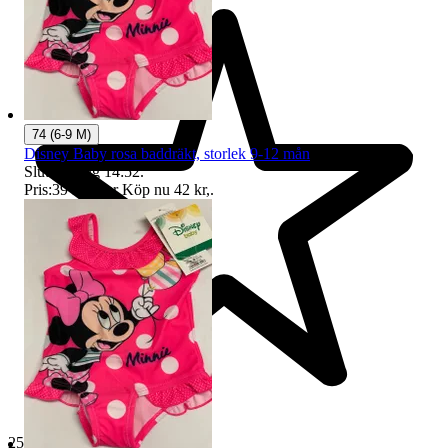
74 (6-9 M)
Disney Baby rosa baddräkt, storlek 9-12 mån
Sluttid
8 aug 14:52
.
Pris:
39 kr
,
Eller Köp nu
42 kr
,
.
25 824 omdömen