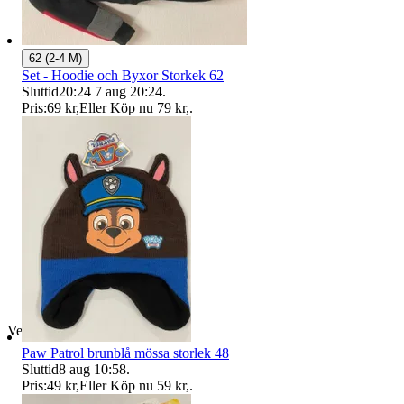
62 (2-4 M)
Set - Hoodie och Byxor Storkek 62
Sluttid
20:24
7 aug 20:24
.
Pris:
69 kr
,
Eller Köp nu
79 kr
,
.
Verifierad
Paw Patrol brunblå mössa storlek 48
Sluttid
8 aug 10:58
.
Pris:
49 kr
,
Eller Köp nu
59 kr
,
.