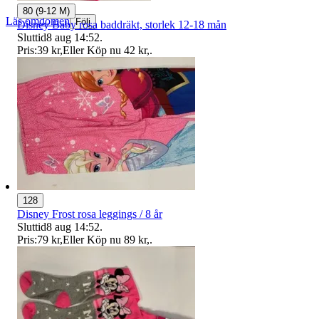
80 (9-12 M)
Läs omdömen
Följ
Disney Baby rosa baddräkt, storlek 12-18 mån
Sluttid
8 aug 14:52
.
Pris:
39 kr
,
Eller Köp nu
42 kr
,
.
128
Disney Frost rosa leggings / 8 år
Sluttid
8 aug 14:52
.
Pris:
79 kr
,
Eller Köp nu
89 kr
,
.