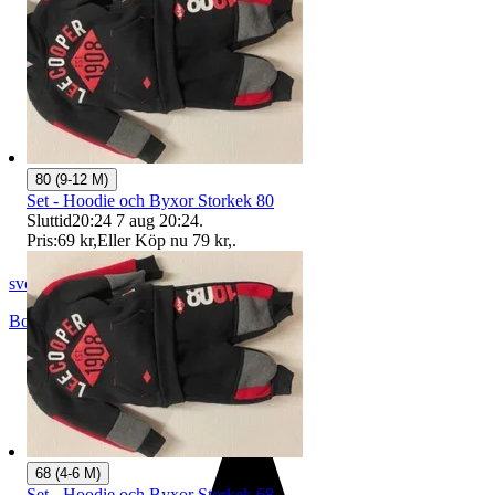
80 (9-12 M)
Set - Hoodie och Byxor Storkek 80
Sluttid
20:24
7 aug 20:24
.
Pris:
69 kr
,
Eller Köp nu
79 kr
,
.
svopt1
Borås
,
Sverige
68 (4-6 M)
Set - Hoodie och Byxor Storkek 68