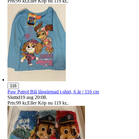
Pris:
99 kr
,
Eller Köp nu
119 kr
,
.
116
Paw Patrol Blå långärmad t-shirt, 6 år / 116 cm
Sluttid
19 aug 20:08
.
Pris:
99 kr
,
Eller Köp nu
119 kr
,
.