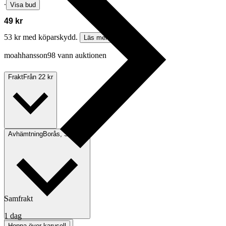
∙
Visa bud
49 kr
53 kr med köparskydd.
Läs mer
moahhansson98 vann auktionen
Frakt
Från 22 kr
Avhämtning
Borås, Sverige
Samfrakt
1 dag
Betalning
Via Tradera
Hoppa över karusell