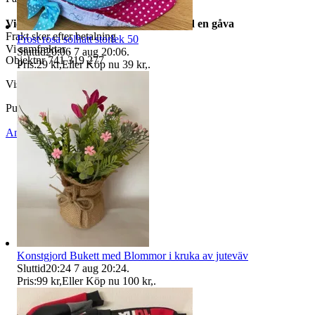
Vid köp av två annonser skickar vi med en gåva
Frakt sker efter betalning
Frost rosa solhatt storlek 50
Vi samfraktar .
Sluttid
20:06
7 aug 20:06
.
Objektnr
741 319 277
Pris:
29 kr
,
Eller Köp nu
39 kr
,
.
Visningar
69
Publicerad
20 jul 17:58
Anmäl
Sälj liknande
Konstgjord Bukett med Blommor i kruka av juteväv
Sluttid
20:24
7 aug 20:24
.
Pris:
99 kr
,
Eller Köp nu
100 kr
,
.