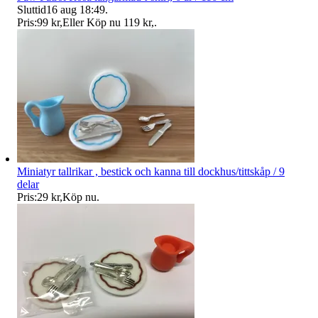
Sluttid
16 aug 18:49
.
Pris:
99 kr
,
Eller Köp nu
119 kr
,
.
Miniatyr tallrikar , bestick och kanna till dockhus/tittskåp / 9
delar
Pris:
29 kr
,
Köp nu
.