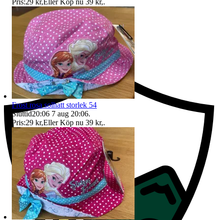
Pris:
29 kr
,
Eller Köp nu
39 kr
,
.
Ersättning om du inte får din vara
Frost rosa solhatt storlek 54
Sluttid
20:06
7 aug 20:06
.
Pris:
29 kr
,
Eller Köp nu
39 kr
,
.