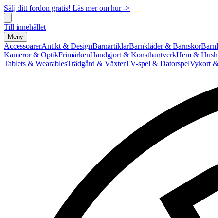
Sälj ditt fordon gratis! Läs mer om hur ->
Till innehållet
Meny
Accessoarer
Antikt & Design
Barnartiklar
Barnkläder & Barnskor
Barnl
Kameror & Optik
Frimärken
Handgjort & Konsthantverk
Hem & Hushå
Tablets & Wearables
Trädgård & Växter
TV-spel & Datorspel
Vykort &