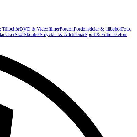
 Tillbehör
DVD & Videofilmer
Fordon
Fordonsdelar & tillbehör
Foto,
arsaker
Skor
Skönhet
Smycken & Ädelstenar
Sport & Fritid
Telefoni,