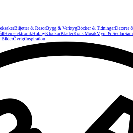
eksaker
Biljetter & Resor
Bygg & Verktyg
Böcker & Tidningar
Datorer &
ll
Hemelektronik
Hobby
Klockor
Kläder
Konst
Musik
Mynt & Sedlar
Saml
 Bilder
Övrigt
Inspiration