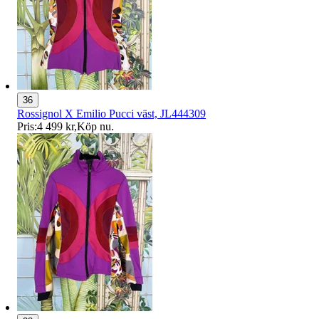
36
Rossignol X Emilio Pucci väst, JL444309
Pris:
4 499 kr
,
Köp nu
.