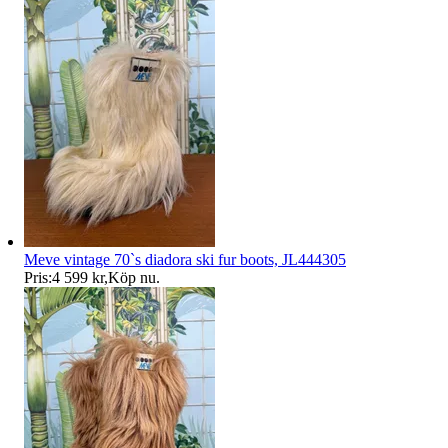
Meve vintage 70`s diadora ski fur boots, JL444305
Pris:
4 599 kr
,
Köp nu
.