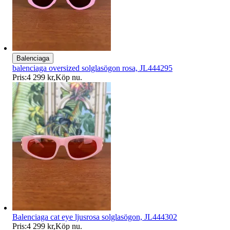
Balenciaga
balenciaga oversized solglasögon rosa, JL444295
Pris:
4 299 kr
,
Köp nu
.
Balenciaga cat eye ljusrosa solglasögon, JL444302
Pris:
4 299 kr
,
Köp nu
.