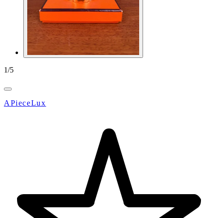
1
/
5
APieceLux