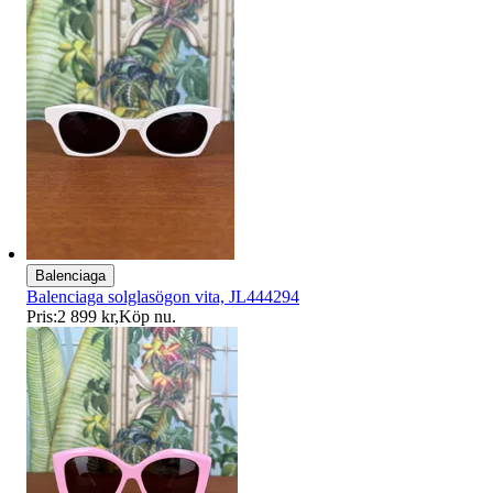
Balenciaga
Balenciaga solglasögon vita, JL444294
Pris:
2 899 kr
,
Köp nu
.