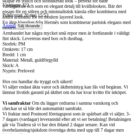
skapar en fräsch och sofistikerad look – perfekt för både
Visningar
323
vardagsbruk och som en elegant detalj till kvällslooken. Bär det
ensam för en stilren och minimalistisk känsla eller kombinera med
Publicerad
20 maj 15:53
andra armband för en modern layered look.
En äkta klassiker från Hermès som kombinerar parisisk elegans med
Anmäl
Sälj liknande
modern stil.
Armbandet har några mycket små repor men är fortfarande i väldigt
fint skick. Levereras med box och dustbag.
Storlek: PM
Omkrets: 17 cm
Bredd: 1 cm
Material: Metall, guldförgylld
Skick: A
Nypris: Preloved
Hos oss handlar du tryggt och säkert!
Vi säljer endast äkta varor och äkthetsintyg kan fås vid begäran. Vi
lämnar livstids garanti på äkthet om du har kvar kvitto för inköpet.
Vi samfraktar
Om du lägger ordrarna i samma varukorg och
checkar ut så blir det automatiskt samfrakt.
Vi fraktar med Postnord företagspost som är spårbart allt vi säljer. 3-
7 dagars (vardagar) leveranstid efter att vi ser betalning! Betalningen
går via Tradera så vi har den ibland 2 dagar senare. Kan vid
överbelastning/sjukdom överstiga detta med upp till 7 dagar men