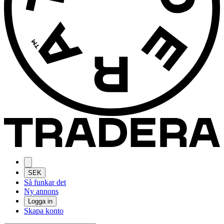
SEK
Så funkar det
Ny annons
Logga in
Skapa konto