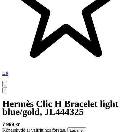
4.8
Hermès Clic H Bracelet light
blue/gold, JL444325
7 999 kr
Köparskydd är valfritt hos företag.
Läs mer