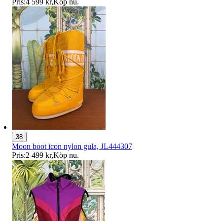
Pris:
4 599 kr
,
Köp nu
.
38
Moon boot icon nylon gula, JL444307
Pris:
2 499 kr
,
Köp nu
.