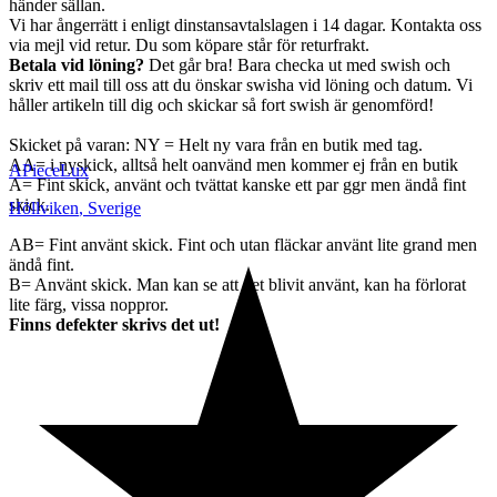
händer sällan.
Vi har ångerrätt i enligt dinstansavtalslagen i 14 dagar. Kontakta oss
via mejl vid retur. Du som köpare står för returfrakt.
Betala vid löning?
Det går bra! Bara checka ut med swish och
skriv ett mail till oss att du önskar swisha vid löning och datum. Vi
håller artikeln till dig och skickar så fort swish är genomförd!
Skicket på varan: NY = Helt ny vara från en butik med tag.
AA= i nyskick, alltså helt oanvänd men kommer ej från en butik
APieceLux
A= Fint skick, använt och tvättat kanske ett par ggr men ändå fint
skick.
Höllviken
,
Sverige
AB= Fint använt skick. Fint och utan fläckar använt lite grand men
ändå fint.
B= Använt skick. Man kan se att det blivit använt, kan ha förlorat
lite färg, vissa noppror.
Finns defekter skrivs det ut!