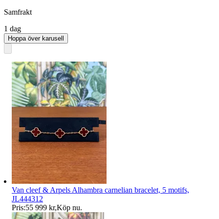
Samfrakt
1 dag
Hoppa över karusell
Van cleef & Arpels Alhambra carnelian bracelet, 5 motifs,
JL444312
Pris:
55 999 kr
,
Köp nu
.