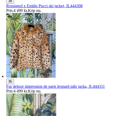
38
Rossignol x Emilio Pucci ski jacket, JL444308
Pris:
4 499 kr
,
Köp nu
.
36
Fur deluxe impression de paris leopard päls jacka, JL444311
Pris:
4 499 kr
,
Köp nu
.