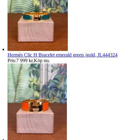
Hermès Clic H Bracelet emerald green /gold, JL444324
Pris:
7 999 kr
,
Köp nu
.