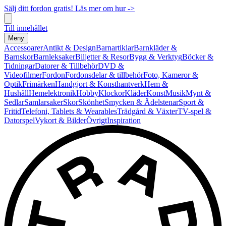
Sälj ditt fordon gratis! Läs mer om hur ->
Till innehållet
Meny
Accessoarer
Antikt & Design
Barnartiklar
Barnkläder &
Barnskor
Barnleksaker
Biljetter & Resor
Bygg & Verktyg
Böcker &
Tidningar
Datorer & Tillbehör
DVD &
Videofilmer
Fordon
Fordonsdelar & tillbehör
Foto, Kameror &
Optik
Frimärken
Handgjort & Konsthantverk
Hem &
Hushåll
Hemelektronik
Hobby
Klockor
Kläder
Konst
Musik
Mynt &
Sedlar
Samlarsaker
Skor
Skönhet
Smycken & Ädelstenar
Sport &
Fritid
Telefoni, Tablets & Wearables
Trädgård & Växter
TV-spel &
Datorspel
Vykort & Bilder
Övrigt
Inspiration