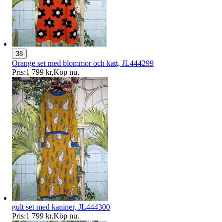
38
Orange set med blommor och katt, JL444299
Pris:
1 799 kr
,
Köp nu
.
gult set med kaniner, JL444300
Pris:
1 799 kr
,
Köp nu
.