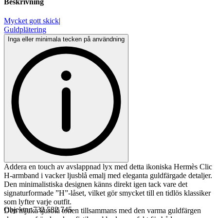
Beskrivning
Mycket gott skick
|
Guldplätering
Inga eller minimala tecken på användning
Addera en touch av avslappnad lyx med detta ikoniska Hermès Clic
H-armband i vacker ljusblå emalj med eleganta guldfärgade detaljer.
Den minimalistiska designen känns direkt igen tack vare det
signaturformade ”H”-låset, vilket gör smycket till en tidlös klassiker
som lyfter varje outfit.
Objektnr
732 532 745
Den mjuka ljusblå tonen tillsammans med den varma guldfärgen