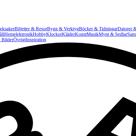
eksaker
Biljetter & Resor
Bygg & Verktyg
Böcker & Tidningar
Datorer &
ll
Hemelektronik
Hobby
Klockor
Kläder
Konst
Musik
Mynt & Sedlar
Saml
 Bilder
Övrigt
Inspiration