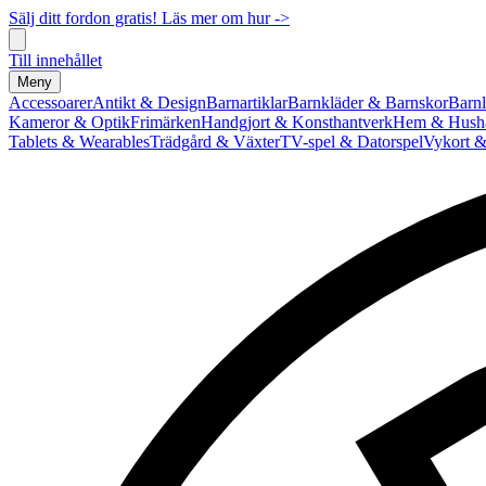
Sälj ditt fordon gratis! Läs mer om hur ->
Till innehållet
Meny
Accessoarer
Antikt & Design
Barnartiklar
Barnkläder & Barnskor
Barnl
Kameror & Optik
Frimärken
Handgjort & Konsthantverk
Hem & Hushå
Tablets & Wearables
Trädgård & Växter
TV-spel & Datorspel
Vykort &