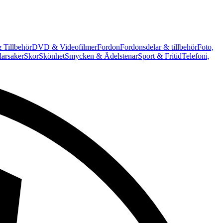
 Tillbehör
DVD & Videofilmer
Fordon
Fordonsdelar & tillbehör
Foto,
arsaker
Skor
Skönhet
Smycken & Ädelstenar
Sport & Fritid
Telefoni,