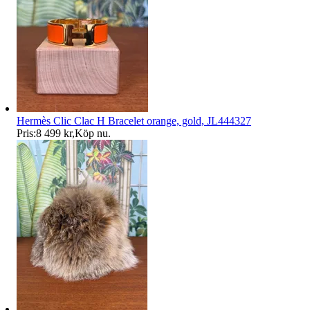
Hermès Clic Clac H Bracelet orange, gold, JL444327
Pris:
8 499 kr
,
Köp nu
.