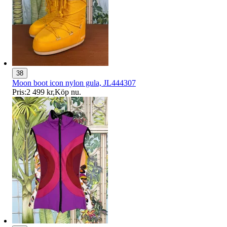
38
Moon boot icon nylon gula, JL444307
Pris:
2 499 kr
,
Köp nu
.