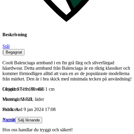
Beskrivning
Stål
|
Begagnat
Coolt Balenciaga armband i en fin grå färg och silverfärgad
håardwear. Detta armband från Balenciaga är en riktig klassiker och
kommer förmodligen alltid att vara en av de populäraste modellerna
från märket. Den är i bra skick med minimala tecken på användning!
Längd: 57 cm, Bredd: 1 cm
Objektnr
619 691 466
Material: Metall, läder
Visningar
2 721
Skick: A
Publicerad
9 jan 2024 17:08
Nypris: Vintage
Anmäl
Sälj liknande
Hos oss handlar du tryggt och säkert!