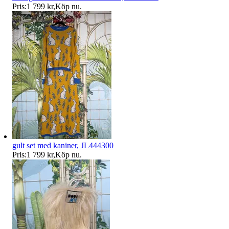
Pris:
1 799 kr
,
Köp nu
.
gult set med kaniner, JL444300
Pris:
1 799 kr
,
Köp nu
.