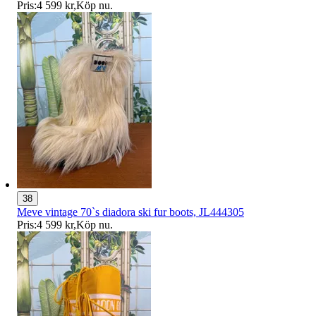
Pris:
4 599 kr
,
Köp nu
.
38
Meve vintage 70`s diadora ski fur boots, JL444305
Pris:
4 599 kr
,
Köp nu
.