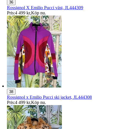
36
Rossignol X Emilio Pucci väst, JL444309
Pris:
4 499 kr
,
Köp nu
.
38
Rossignol x Emilio Pucci ski jacket, JL444308
Pris:
4 499 kr
,
Köp nu
.