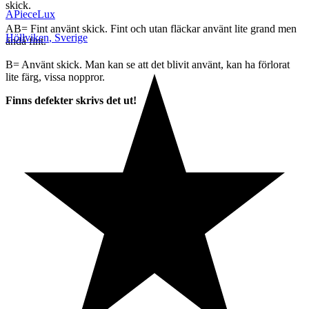
skick.
APieceLux
AB= Fint använt skick. Fint och utan fläckar använt lite grand men
Höllviken
,
Sverige
ändå fint.
B= Använt skick. Man kan se att det blivit använt, kan ha förlorat
lite färg, vissa noppror.
Finns defekter skrivs det ut!