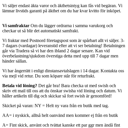
Vi säljer endast äkta varor och äkthetsintyg kan fås vid begäran. Vi
lämnar livstids garanti på äkthet om du har kvar kvitto för inköpet.
Vi samfraktar
Om du lägger ordrarna i samma varukorg och
checkar ut så blir det automatiskt samfrakt.
Vi fraktar med Postnord företagspost som är spårbart allt vi säljer. 3-
7 dagars (vardagar) leveranstid efter att vi ser betalning! Betalningen
går via Tradera så vi har den ibland 2 dagar senare. Kan vid
överbelastning/sjukdom överstiga detta med upp till 7 dagar men
händer sällan.
Vi har ångerrätt i enligt dinstansavtalslagen i 14 dagar. Kontakta oss
via mejl vid retur. Du som köpare står för returfrakt.
Betala vid löning?
Det går bra! Bara checka ut med swish och
skriv ett mail till oss att du önskar swisha vid löning och datum. Vi
håller artikeln till dig och skickar så fort swish är genomförd!
Skicket på varan: NY = Helt ny vara från en butik med tag.
AA= i nyskick, alltså helt oanvänd men kommer ej från en butik
A= Fint skick, använt och tvättat kanske ett par ggr men ändå fint