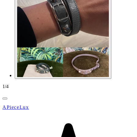
1
/
4
APieceLux