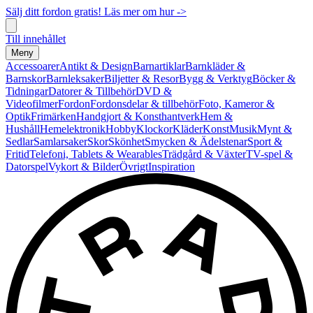
Sälj ditt fordon gratis! Läs mer om hur ->
Till innehållet
Meny
Accessoarer
Antikt & Design
Barnartiklar
Barnkläder &
Barnskor
Barnleksaker
Biljetter & Resor
Bygg & Verktyg
Böcker &
Tidningar
Datorer & Tillbehör
DVD &
Videofilmer
Fordon
Fordonsdelar & tillbehör
Foto, Kameror &
Optik
Frimärken
Handgjort & Konsthantverk
Hem &
Hushåll
Hemelektronik
Hobby
Klockor
Kläder
Konst
Musik
Mynt &
Sedlar
Samlarsaker
Skor
Skönhet
Smycken & Ädelstenar
Sport &
Fritid
Telefoni, Tablets & Wearables
Trädgård & Växter
TV-spel &
Datorspel
Vykort & Bilder
Övrigt
Inspiration