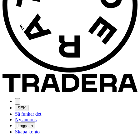
SEK
Så funkar det
Ny annons
Logga in
Skapa konto