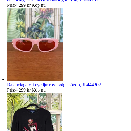
Pris:
4 299 kr
,
Köp nu
.
Balenciaga cat eye ljusrosa solglasögon, JL444302
Pris:
4 299 kr
,
Köp nu
.