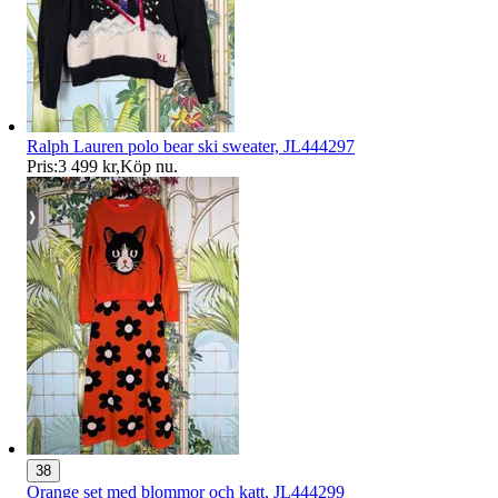
Ralph Lauren polo bear ski sweater, JL444297
Pris:
3 499 kr
,
Köp nu
.
38
Orange set med blommor och katt, JL444299