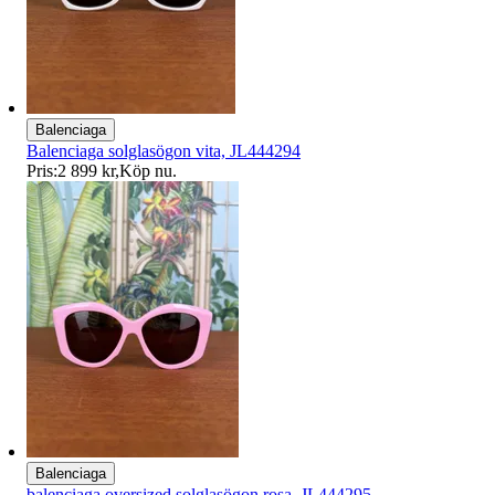
Balenciaga
Balenciaga solglasögon vita, JL444294
Pris:
2 899 kr
,
Köp nu
.
Balenciaga
balenciaga oversized solglasögon rosa, JL444295