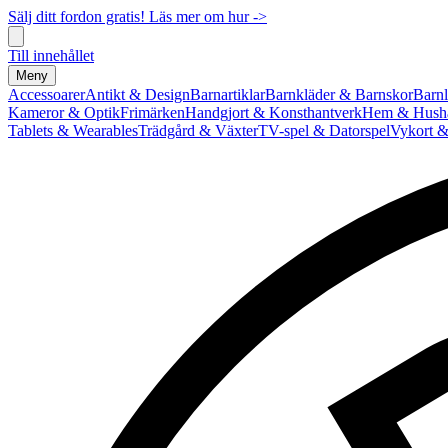
Sälj ditt fordon gratis! Läs mer om hur ->
Till innehållet
Meny
Accessoarer
Antikt & Design
Barnartiklar
Barnkläder & Barnskor
Barnl
Kameror & Optik
Frimärken
Handgjort & Konsthantverk
Hem & Hushå
Tablets & Wearables
Trädgård & Växter
TV-spel & Datorspel
Vykort &