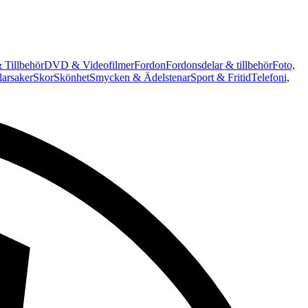
 Tillbehör
DVD & Videofilmer
Fordon
Fordonsdelar & tillbehör
Foto,
arsaker
Skor
Skönhet
Smycken & Ädelstenar
Sport & Fritid
Telefoni,