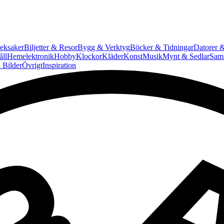
eksaker
Biljetter & Resor
Bygg & Verktyg
Böcker & Tidningar
Datorer &
ll
Hemelektronik
Hobby
Klockor
Kläder
Konst
Musik
Mynt & Sedlar
Saml
 Bilder
Övrigt
Inspiration