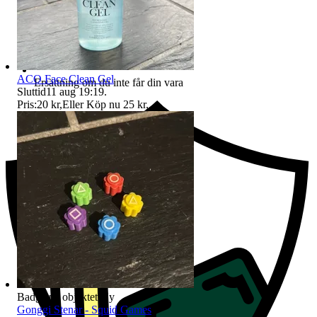
ACO Face Clean Gel
Ersättning om du inte får din vara
Sluttid
11 aug 19:19
.
Pris:
20 kr
,
Eller Köp nu
25 kr
,
.
Badge på objektet:
Ny
Gonggi Stenar - Squid Games