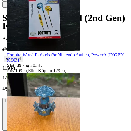
Spigen Apple Pencil (2nd Gen)
Fodral
Avslutad
19 jul 21:45
Slutpris
Fortnite Wired Earbuds för Nintendo Switch, PowerA (INGEN
∙
Visa bud
KOD)
Sluttid
9 aug 20:31
.
119 kr
Pris:
109 kr
,
Eller Köp nu
129 kr
,
.
127 kr med köparskydd.
Läs mer
DylanHM vann auktionen
Frakt
Från 49 kr