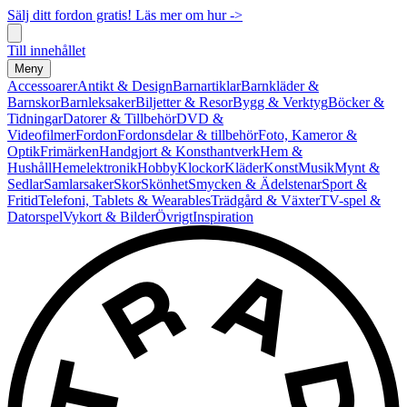
Sälj ditt fordon gratis! Läs mer om hur ->
Till innehållet
Meny
Accessoarer
Antikt & Design
Barnartiklar
Barnkläder &
Barnskor
Barnleksaker
Biljetter & Resor
Bygg & Verktyg
Böcker &
Tidningar
Datorer & Tillbehör
DVD &
Videofilmer
Fordon
Fordonsdelar & tillbehör
Foto, Kameror &
Optik
Frimärken
Handgjort & Konsthantverk
Hem &
Hushåll
Hemelektronik
Hobby
Klockor
Kläder
Konst
Musik
Mynt &
Sedlar
Samlarsaker
Skor
Skönhet
Smycken & Ädelstenar
Sport &
Fritid
Telefoni, Tablets & Wearables
Trädgård & Växter
TV-spel &
Datorspel
Vykort & Bilder
Övrigt
Inspiration