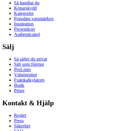
Så handlar du
Köparskydd
Kategorier
Populära varumärken
Inspiration
Presentkort
Authenticated
Sälj
Så säljer du privat
Sälj som företag
ProLister
Välgörenhet
Fraktkalkylatorn
Butik
Priser
Kontakt & Hjälp
Regler
Press
Säkerhet