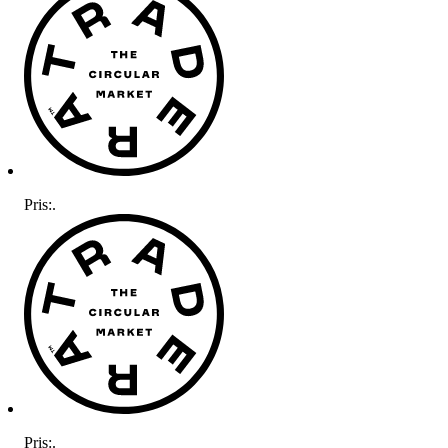
Pris:
.
Pris:
.