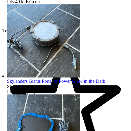
Pris:
49 kr
,
Köp nu
.
Toppsäljare
Skylanders Giants Portal of Power Glow-in-the-Dark
Sluttid
24 aug 13:06
.
Pris:
199 kr
,
Köp nu
.