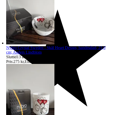
Nybro Crystal Sweden - Skål Heart Design, handmålad, 21,0
cm; Anders Lindblom
Sluttid
13 aug 20:58
.
Pris:
275 kr
,
Eller Köp nu
300 kr
,
.