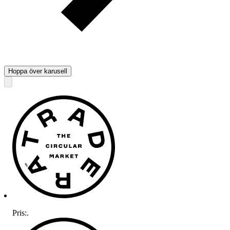
Hoppa över karusell
Pris:
.