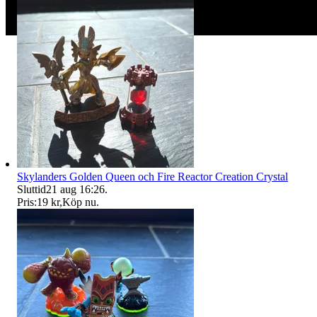
Skylanders Golden Queen och Fire Reactor Creation Crystal
Sluttid
21 aug 16:26
.
Pris:
19 kr
,
Köp nu
.