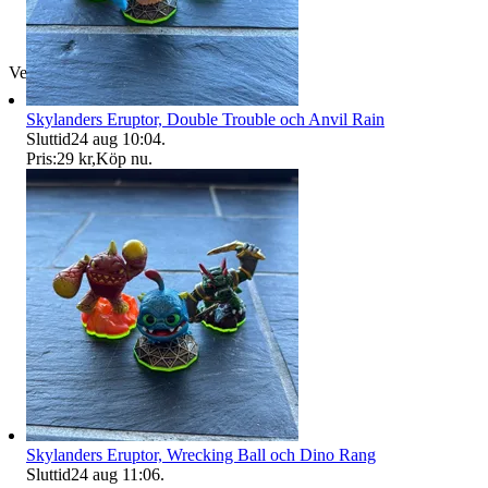
Verifierad
Skylanders Eruptor, Double Trouble och Anvil Rain
Sluttid
24 aug 10:04
.
Pris:
29 kr
,
Köp nu
.
Skylanders Eruptor, Wrecking Ball och Dino Rang
Sluttid
24 aug 11:06
.