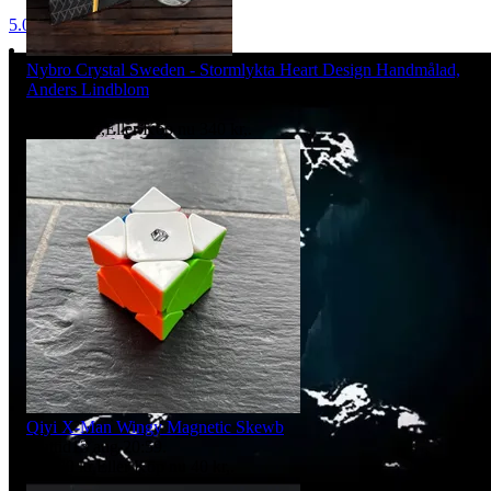
5.0
Nybro Crystal Sweden - Stormlykta Heart Design Handmålad,
Anders Lindblom
Sluttid
13 aug 20:58
.
Pris:
300 kr
,
Eller Köp nu
340 kr
,
.
Qiyi X-Man Wingy Magnetic Skewb
Sluttid
13 aug 20:59
.
Pris:
30 kr
,
Eller Köp nu
40 kr
,
.