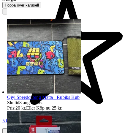
Hoppa över karusell
Qiyi Speedcubing Matta - Rubiks Kub
Sluttid
8 aug 20:56
.
Pris:
20 kr
,
Eller Köp nu
25 kr
,
.
5.0