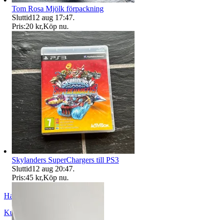
Tom Rosa Mjölk förpackning
Sluttid
12 aug 17:47
.
Pris:
20 kr
,
Köp nu
.
Skylanders SuperChargers till PS3
Sluttid
12 aug 20:47
.
Pris:
45 kr
,
Köp nu
.
HackenKnacker
Kungsbacka
,
Sverige