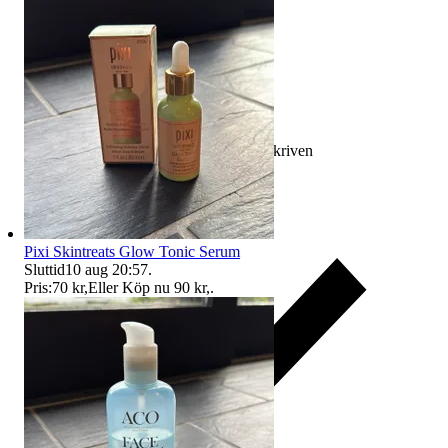
Ersättning om varan inte är som beskriven
Pixi Skintreats Glow Tonic Serum
Sluttid
10 aug 20:57
.
Pris:
70 kr
,
Eller Köp nu
90 kr
,
.