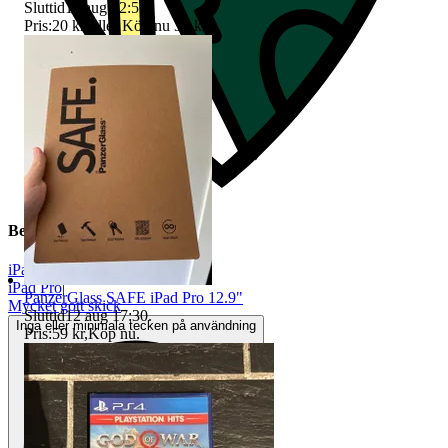
Sluttid
11 aug 22:51
.
Pris:
20 kr
,
Eller Köp nu
30 kr
,
.
Beskrivning
iPad Air
|
iPad Pro
|
PanzerGlass SAFE iPad Pro 12.9"
Mycket gott skick
Sluttid
12 aug 17:30
.
Inga eller minimala tecken på användning
Pris:
59 kr
,
Köp nu
.