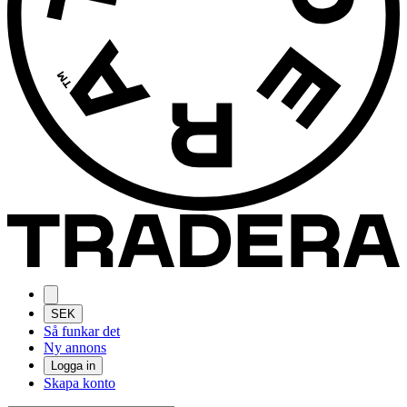
SEK
Så funkar det
Ny annons
Logga in
Skapa konto