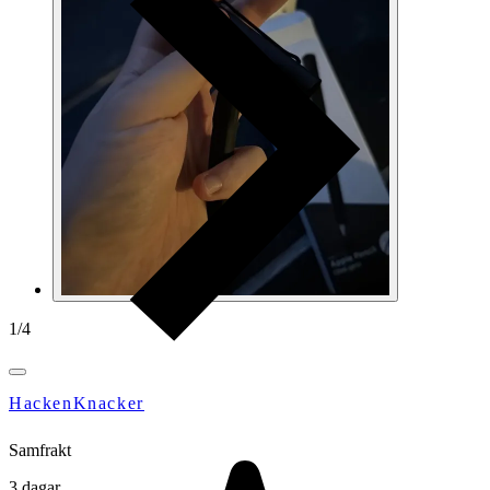
1
/
4
HackenKnacker
Samfrakt
3 dagar