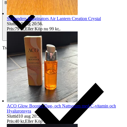
Betalning
Via Tradera
Skylanders Imaginators Air Lantern Creation Crystal
Sluttid
10 aug 20:56
.
Pris:
79 kr
,
Eller Köp nu
99 kr
,
.
Traderas köparskydd
ACO Glow Booster Dag- och Nattserum med C-vitamin och
Hyaluronsyra
Sluttid
10 aug 20:57
.
Pris:
40 kr
,
Eller Köp nu
50 kr
,
.